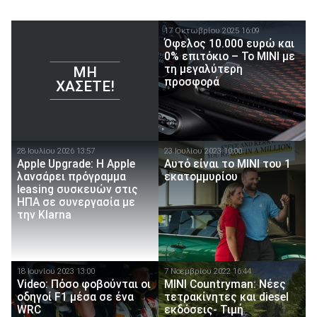
17 Οκτωβρίου 2025 16:09
Όφελος 10.000 ευρώ και
0% επιτόκιο – Το MINI με
τη μεγαλύτερη
ΜΗ
προσφορά
ΧΆΣΕΤΕ!
28 Ιουλίου 2026 13:57
23 Ιουλίου 2023 10:00
Apple Upgrade: Η Apple
Αυτό είναι το MINI του 1
λανσάρει πρόγραμμα
εκατομμυρίου
leasing συσκευών στις
ΗΠΑ σε συνεργασία με
την Klarna
18 Ιουνίου 2023 13:00
7 Νοεμβρίου 2022 16:44
Video: Πόσο φοβούνται οι
MINI Countryman: Νέες
οδηγοί F1 μέσα σε ένα
τετρακίνητες και diesel
WRC
εκδόσεις- Τιμή