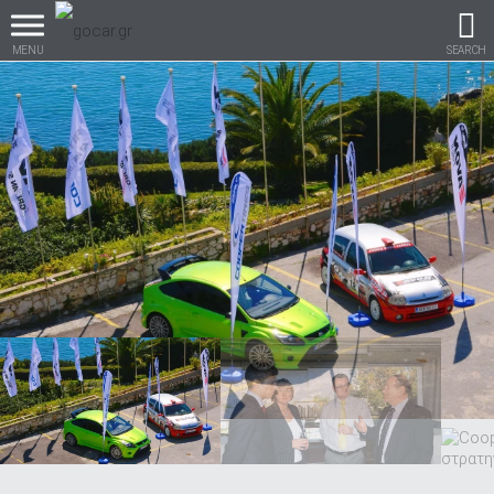
MENU
SEARCH
Βρες τα πάντα για το
αυτοκίνητο!
βρες το!
Καινούρια