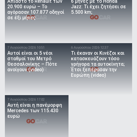
Άπιαστο το Renault των
6 μήνες με το Honda
20.900 ευρώ – Το
Jazz: Τι έχει ζητήσει σε
αγόρασαν 107.877 οδηγοί
5.500 km;
σε έξι μήνες
7 Αυγούστου 2026 10:51
6 Αυγούστου 2026 12:37
Αυτοί είναι οι 5 νέοι
Τι έκαναν οι Κινέζοι και
σταθμοί του Μετρό
κατασκευάζουν τόσο
Θεσσαλονίκης – Πότε
γρήγορα τα αυτοκίνητα;
ανοίγουν (video)
Έτσι ξεπέρασαν την
Ευρώπη (video)
7 Αυγούστου 2026 17:02
Αυτή είναι η πανέμορφη
Mercedes των 115.430
ευρώ