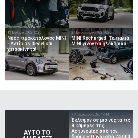
12 Ιουλίου 2022 12:25
27 Ιανουαρίου 2022 10:20
Νέος τιμοκατάλογος MINI
MINI Recharged: Τα παλιά
- Αντίο σε diesel και
ΜΙΝΙ γίνονται ηλεκτρικά
χειροκίνητα!
7 Αυγούστου 2026 14:14
Έκλεψαν σε μια νύχτα τις
8 κάμερες της
Αστυνομίας από τον
AYTO TO
δρόμο – Πάνω από 24.000