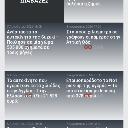
ΔΙΑΒΑΣΕΣ
δολάρια η ζημιά
7 Αυγούστου 2026 18:08
4 Αυγούστου 2026 17:00
Ανάρπαστα τα
Στα πόσα χιλιόμετρα σε
αυτοκίνητα της Suzuki –
γράφουν οι κάμερες στην
Πούλησε σε μία χώρα
Αττική Οδό
535.000 οχήματα σε
τρεις μήνες
6 Αυγούστου 2026 17:07
7 Αυγούστου 2026 15:38
To αυτοκίνητο που
Ετοιμοπαράδοτο το Νο1
αγοράζουν κατά χιλιάδες
pick-up της αγοράς – Το
στην Αγγλία - Στην
αποκτάς και με leasing
Ελλάδα κοστίζει 21.528
από 378 ευρώ
ευρώ
8 Αυγούστου 2026 10:00
7 Αυγούστου 2026 08:00