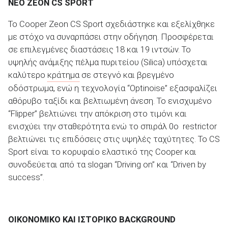
ΝΕΟ
ZEON
CS
SPORT
Το Cooper Zeon CS Sport σχεδιάστηκε και εξελίχθηκε
με στόχο να συναρπάσει στην οδήγηση. Προσφέρεται
σε επιλεγμένες διαστάσεις 18 και 19 ιντσών. Το
υψηλής ανάμιξης πέλμα πυριτείου (Silica) υπόσχεται
καλύτερο
κράτημα
σε στεγνό και βρεγμένο
οδόστρωμα, ενώ η τεχνολογία “Optinoise” εξασφαλίζει
αθόρυβο ταξίδι και βελτιωμένη άνεση. Το ενισχυμένο
“Flipper” βελτιώνει την απόκριση στο τιμόνι και
ενισχύει την σταθερότητα ενώ το σπιράλ 0
ο
restrictor
βελτιώνει τις επιδόσεις στις υψηλές ταχύτητες. Το CS
Sport είναι το κορυφαίο ελαστικό της Cooper και
συνοδεύεται από τα slogan “Driving on” και “Driven by
success”.
ΟΙΚΟΝΟΜΙΚΟ ΚΑΙ ΙΣΤΟΡΙΚΟ
BACKGROUND