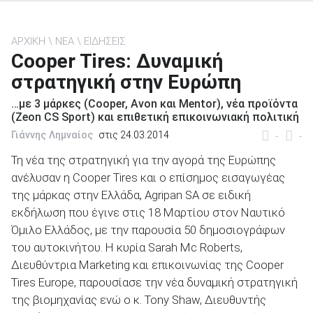
ΑΡΧΙΚΗ
ΝΕΑ
ΕΙΔΗΣΕΙΣ
Cooper Tires: Δυναμική
στρατηγική στην Ευρώπη
ΑΝΑΖΗΤΗΣΗ
…με 3 μάρκες (Cooper, Avon και Mentor), νέα προϊόντα
(Zeon CS Sport) και επιθετική επικοινωνιακή πολιτική
Μεταχειρισμένα
Γιάννης Λημναίος
στις 24.03.2014
-
-
Τη νέα της στρατηγική για την αγορά της Ευρώπης
ανέλυσαν η Cooper Tires και ο επίσημος εισαγωγέας
της μάρκας στην Ελλάδα, Agripan SA σε ειδική
εκδήλωση που έγινε στις 18 Μαρτίου στον Ναυτικό
ΑΝΑΖΗΤΗΣΗ
Όμιλο Ελλάδος, με την παρουσία 50 δημοσιογράφων
του αυτοκινήτου. Η κυρία Sarah Mc Roberts,
Επιχειρήσεις
Διευθύντρια Marketing και επικοινωνίας της Cooper
Tires Europe, παρουσίασε την νέα δυναμική στρατηγική
της βιομηχανίας ενώ ο κ. Tony Shaw, Διευθυντής