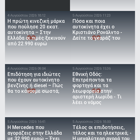
4 Αυγούστου 2026 18:12
5 Αυγούστου 2026 11:23
Η πρώτη κινεζική μάρκα
Πόσα και ποια
που πούλησε 20 εκατ.
αυτοκίνητα έχει ο
αυτοκίνητα – Στην
Κριστιάνο Ρονάλντο -
Ελλάδα οι τιμές ξεκινούν
Δείτε το γκαράζ του
από 22.990 ευρώ
4 Αυγούστου 2026 09:04
5 Αυγούστου 2026 15:36
Επιδότηση για ιδιώτες
Εθνική Οδός:
που έχουν αυτοκίνητο
Επιτρέπονται τα
βενζίνης ή diesel – Πώς
φορτηγά και τα
θα το κάνουμε σωστά;
λεωφορεία στην
αριστερή λωρίδα - Τι
λέει ο νόμος
5 Αυγούστου 2026 16:41
5 Αυγούστου 2026 18:00
Η Mercedes που
Τέλος οι επιδοτήσεις,
αγοράζεις στην Ελλάδα
τέλος και τα ηλεκτρικά; -
με 32.990 ευρώ – Έχει
Η μεγαλύτερη αγορά του