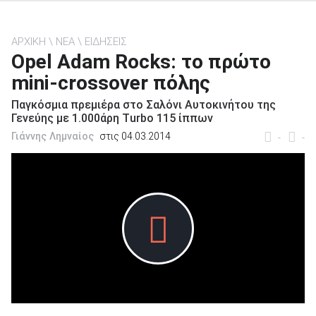
ΑΡΧΙΚΗ
ΝΕΑ
ΕΙΔΗΣΕΙΣ
Opel Adam Rocks: το πρώτο
mini-crossover πόλης
ΑΝΑΖΗΤΗΣΗ
Παγκόσμια πρεμιέρα στο Σαλόνι Αυτοκινήτου της
Γενεύης με 1.000άρη Τurbo 115 ίππων
Μεταχειρισμένα
Γιάννης Λημναίος
στις 04.03.2014
-
-
ΑΝΑΖΗΤΗΣΗ
Επιχειρήσεις