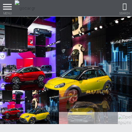
MENU
SEARCH
Βρες τα πάντα για το
αυτοκίνητο!
βρες το!
Καινούρια