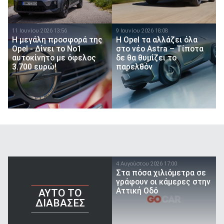
11 Ιουνίου 2026 13:56
9 Ιουνίου 2026 18:08
Η μεγάλη προσφορά της
H Opel τα αλλάζει όλα
Opel - Δίνει το Νο1
στο νέο Astra – Τίποτα
αυτοκίνητο με όφελος
δε θα θυμίζει το
3.700 ευρώ!
παρελθόν
4 Αυγούστου 2026 17:00
Στα πόσα χιλιόμετρα σε
γράφουν οι κάμερες στην
Αττική Οδό
AYTO TO
ΔΙΑΒΑΣΕΣ