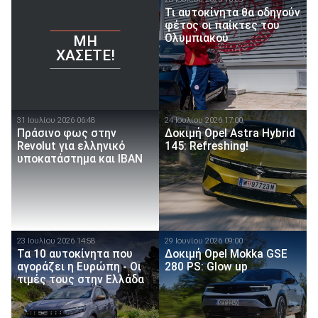
Τι αυτοκίνητα θα οδηγούν
φέτος οι παίκτες του
Ολυμπιακού
ΜΗ
ΧΆΣΕΤΕ!
31 Ιουλίου 2026 06:48
24 Ιουλίου 2026 17:00
Πράσινο φως στην
Δοκιμή Opel Astra Hybrid
Revolut για ελληνικό
145: Refreshing!
υποκατάστημα και IBAN
23 Ιουλίου 2026 14:58
29 Ιουνίου 2026 09:00
Τα 10 αυτοκίνητα που
Δοκιμή Opel Mokka GSE
αγοράζει η Ευρώπη - Οι
280 PS: Glow up
τιμές τους στην Ελλάδα