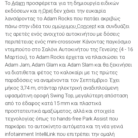
Το
Adam
προσφέρεται για τη δημιουργία ειδικών
εκδόσεων και η
Opel
δεν χάνει την ευκαιρία
λανσάροντας το Adam Rocks που πατάει ακριβώς
ΑΝΑΖΗΤΗΣΗ
πάνω στην ιδέα του
ομώνυμου Concept
και συνδυάζει
τις αρετές ενός ανοιχτού αυτοκινήτου με δόσεις
περιπέτειας ενός mini-crossover. Κάνοντας παγκόσμιο
ντεμπούτο στο Σαλόνι Αυτοκινήτου της Γενεύης (4 - 16
Μαρτίου), το Adam Rocks έρχεται να πλαισιώσει τα
Adam Jam, Adam Glam και Adam Slam και θα ξεκινήσει
να διατιθεται φέτος το καλοκαίρι με τις πρώτες
παραδόσεις να αναμένονται τον Σεπτέμβριο. Έχει
μήκος 3,74 m, στάνταρ ηλεκτρική αναδιπλούμενη
υφασμάτινη οροφή Swing Top, μεγαλύτερη απόσταση
από το έδαφος κατά 15 mm και πλαστικά
προστατευτικά αμαξώματος, αλλά και στοιχεία
τεχνολογίας όπως το hands-free Park Assist που
παρκάρει το αυτοκίνητο αυτόματα και τη νέα γενιά
infotainment IntelliLink που επιτρέπει την ομαλή