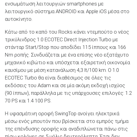
ενσωμάτωση λειτουργιών smartphones με
λειτουργικό σύστημα ANDROID και Apple iOS μέσα στο
αυτοκίνητο.
Κάτω από το καπό του Rocks κάνει ντεμπούτο ο νέος
τρικύλινδρος 1.0 ECOTEC Direct Injection Turbo με
στάνταρ Start/Stop που αποδίδει 115 ίππους και 166
Nm ροπής. Συνδυάζεται με ένα επίσης νέο εξατάχυτο
μηχανικό κιβώτιο και υπόσχεται εξαιρετική οικονομία
καυσίμου με μέση κατανάλωση 4,3 lt/100 km. Ο 1.0
ECOTΕC Turbo θα είναι διαθέσιμος σε όλες τις
εκδόσεις του Adam και σε μία ακόμη εκδοχή ισχύος
(90 ίππων), παράλληλα με τις υπάρχουσες επιλογές: 1.2
70 PS και 1.4 100 PS.
Η υφασμάτινη οροφή SwingTop ανοίγει ηλεκτρικά
μέσω ενός μπουτόν που βρίσκεται στο εμπρός τμήμα
της επένδυσης οροφής και αναδιπλώνεται πάνω στις
πίσω κολόνες σε 5 μόλις δευτερόλεπτα. Έτσι δεν