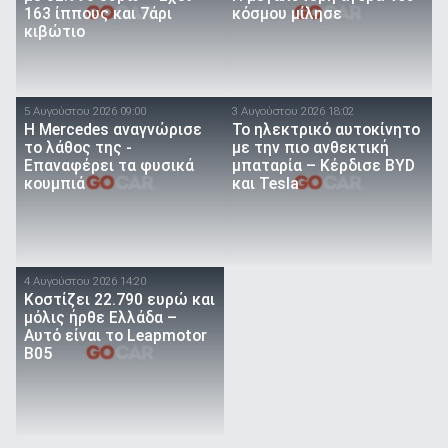
163 ίππους και 7άρι
κόσμου μίλησε
κιβώτιο
5 Αυγούστου 2026 09:00
3 Αυγούστου 2026 18:02
Η Mercedes αναγνώρισε
Το ηλεκτρικό αυτοκίνητο
το λάθος της -
με την πιο ανθεκτική
Επαναφέρει τα φυσικά
μπαταρία – Κέρδισε BYD
κουμπιά
και Tesla
4 Αυγούστου 2026 14:20
Κοστίζει 22.790 ευρώ και
μόλις ήρθε Ελλάδα –
Αυτό είναι το Leapmotor
B05