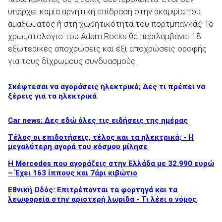
υπάρχει καμία αρνητική επίδραση στην ακαμψία του
αμαξώματος ή στη χωρητικότητα του πορτμπαγκάζ. Το
χρωματολόγιο του Adam Rocks θα περιλαμβάνει 18
εξωτερικές αποχρώσεις και έξι αποχρώσεις οροφής
για τους δίχρωμους συνδυασμούς.
Σκέφτεσαι να αγοράσεις ηλεκτρικό; Δες τι πρέπει να
ξέρεις για τα ηλεκτρικά
Car news: Δες εδώ όλες τις ειδήσεις της ημέρας
Τέλος οι επιδοτήσεις, τέλος και τα ηλεκτρικά; - Η
μεγαλύτερη αγορά του κόσμου μίλησε
Η Mercedes που αγοράζεις στην Ελλάδα με 32.990 ευρώ
– Έχει 163 ίππους και 7άρι κιβώτιο
Εθνική Οδός: Επιτρέπονται τα φορτηγά και τα
λεωφορεία στην αριστερή λωρίδα - Τι λέει ο νόμος