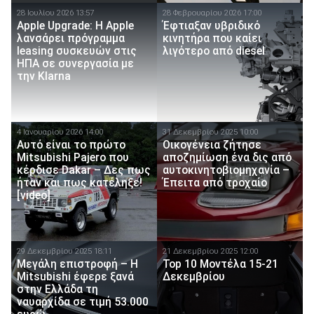
28 Ιουλίου 2026 13:57
28 Φεβρουαρίου 2026 17:00
Apple Upgrade: Η Apple
Έφτιαξαν υβριδικό
λανσάρει πρόγραμμα
κινητήρα που καίει
leasing συσκευών στις
λιγότερο από diesel
ΗΠΑ σε συνεργασία με
την Klarna
4 Ιανουαρίου 2026 14:00
31 Δεκεμβρίου 2025 10:00
Αυτό είναι το πρώτο
Οικογένεια ζήτησε
Mitsubishi Pajero που
αποζημίωση ένα δις από
κέρδισε Dakar – Δες πως
αυτοκινητοβιομηχανία –
ήταν και πως κατέληξε!
Έπειτα από τροχαίο
[video]
29 Δεκεμβρίου 2025 18:11
21 Δεκεμβρίου 2025 12:00
Μεγάλη επιστροφή – Η
Top 10 Μοντέλα 15-21
Mitsubishi έφερε ξανά
Δεκεμβρίου
στην Ελλάδα τη
ναυαρχίδα σε τιμή 53.000