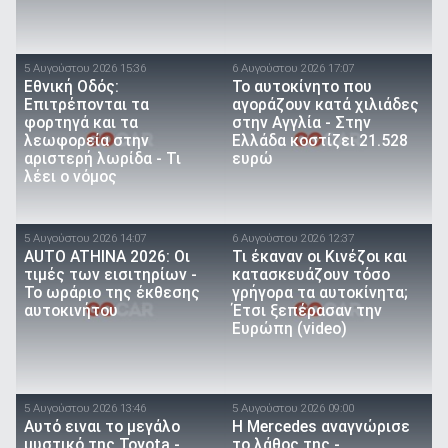
5 Αυγούστου 2026 15:36
6 Αυγούστου 2026 17:07
Εθνική Οδός:
To αυτοκίνητο που
Επιτρέπονται τα
αγοράζουν κατά χιλιάδες
φορτηγά και τα
στην Αγγλία - Στην
λεωφορεία στην
Ελλάδα κοστίζει 21.528
αριστερή λωρίδα - Τι
ευρώ
λέει ο νόμος
5 Αυγούστου 2026 14:07
6 Αυγούστου 2026 12:37
AUTO ATHINA 2026: Οι
Τι έκαναν οι Κινέζοι και
τιμές των εισιτηρίων -
κατασκευάζουν τόσο
Το ωράριο της έκθεσης
γρήγορα τα αυτοκίνητα;
αυτοκινήτου
Έτσι ξεπέρασαν την
Ευρώπη (video)
5 Αυγούστου 2026 13:46
5 Αυγούστου 2026 09:00
Αυτό ειναι τo μεγάλο
Η Mercedes αναγνώρισε
μυστικό της Toyota -
το λάθος της -