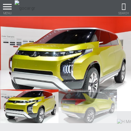
MENU
SEARCH
Βρες τα πάντα για το
αυτοκίνητο!
βρες το!
Καινούρια