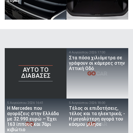
ευρώ
4 Αυγούστου 2026 17:00
Στα πόσα χιλιόμετρα σε
γράφουν οι κάμερες στην
Αττική Οδό
AYTO TO
ΔΙΑΒΑΣΕΣ
5 Αυγούστου 2026 16:41
5 Αυγούστου 2026 18:00
Η Mercedes που
Τέλος οι επιδοτήσεις,
αγοράζεις στην Ελλάδα
τέλος και τα ηλεκτρικά; -
με 32.990 ευρώ – Έχει
Η μεγαλύτερη αγορά του
163 ίππους και 7άρι
κόσμου μίλησε
κιβώτιο