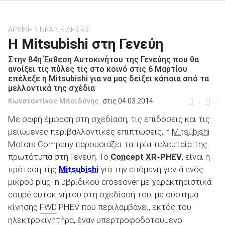
ΑΡΧΙΚΗ
ΝΕΑ
ΕΙΔΗΣΕΙΣ
Η Mitsubishi στη Γενεύη
ΑΝΑΖΗΤΗΣΗ
Στην 84η Έκθεση Αυτοκινήτου της Γενεύης που θα
ανοίξει τις πύλες τις στο κοινό στις 6 Μαρτίου
επέλεξε η Mitsubishi για να μας δείξει κάποια από τα
Μεταχειρισμένα
μελλοντικά της σχέδια
Κωνσταντίνος Μποϊδάνης
στις 04.03.2014
-
-
Με σαφή έμφαση στη σχεδίαση, τις επιδόσεις και τις
μειωμένες περιβαλλοντικές επιπτώσεις, η
Mitsubishi
Motors Company παρουσιάζει τα τρία τελευταία της
πρωτότυπα στη Γενεύη. Το
Concept XR-PHEV
, είναι η
ΑΝΑΖΗΤΗΣΗ
πρόταση της
Mitsubishi
για την επόμενη γενιά ενός
μικρού plug-in υβριδικού crossover με χαρακτηριστικά
Επιχειρήσεις
coupé αυτοκινήτου στη σχεδίασή του, με σύστημα
κίνησης
FWD
PHEV που περιλαμβάνει, εκτός του
ηλεκτροκινητήρα, έναν υπερτροφοδοτούμενο