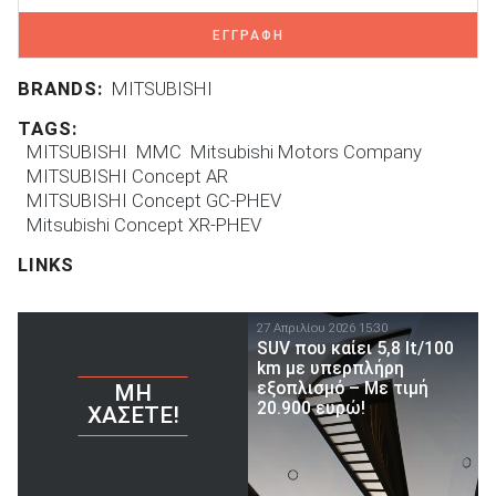
ΕΓΓΡΑΦΗ
BRANDS:
MITSUBISHI
TAGS:
MITSUBISHI
MMC
Mitsubishi Motors Company
MITSUBISHI Concept AR
MITSUBISHI Concept GC-PHEV
Mitsubishi Concept XR-PHEV
LINKS
27 Απριλίου 2026 15:30
SUV που καίει 5,8 lt/100
km με υπερπλήρη
εξοπλισμό – Με τιμή
ΜΗ
20.900 ευρώ!
ΧΆΣΕΤΕ!