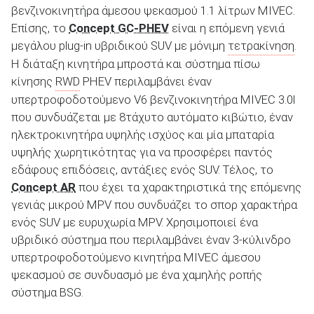
βενζινοκινητήρα άμεσου ψεκασμού 1.1 λίτρων MIVEC.
Επίσης, το
Concept GC-PHEV
είναι η επόμενη γενιά
μεγάλου plug-in υβριδικού SUV με μόνιμη
τετρακίνηση
.
ΑΝΑΖΗΤΗΣΗ
Η διάταξη κινητήρα μπροστά και σύστημα πίσω
κίνησης
RWD
PHEV περιλαμβάνει έναν
υπερτροφοδοτούμενο V6 βενζινοκινητήρα MIVEC 3.0l
που συνδυάζεται με 8τάχυτο αυτόματο κιβώτιο, έναν
ηλεκτροκινητήρα υψηλής ισχύος και μία μπαταρία
υψηλής χωρητικότητας για να προσφέρει παντός
εδάφους επιδόσεις, αντάξιες ενός SUV. Τέλος, το
Concept AR
που έχει τα χαρακτηριστικά της επόμενης
γενιάς μικρού MPV που συνδυάζει το σπορ χαρακτήρα
ενός SUV με ευρυχωρία MPV. Χρησιμοποιεί ένα
υβριδικό σύστημα που περιλαμβάνει έναν 3-κύλινδρο
υπερτροφοδοτούμενο κινητήρα MIVEC άμεσου
ψεκασμού σε συνδυασμό με ένα χαμηλής ροπής
σύστημα BSG.