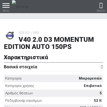
MENU
SEARCH
VOLVO
V40
V40 2.0 D3 MOMENTUM
Βρες τα πάντα για το
EDITION AUTO 150PS
αυτοκίνητο!
Χαρακτηριστικά
Βασικά στοιχεία
βρες το!
Κατηγορία
Μικρομεσαίο
Κατηγορία χρήσης
Επιβατικό
Αριθμός θέσεων
5
Καινούρια
Ρεζερβουάρ καυσίμων
52 lt