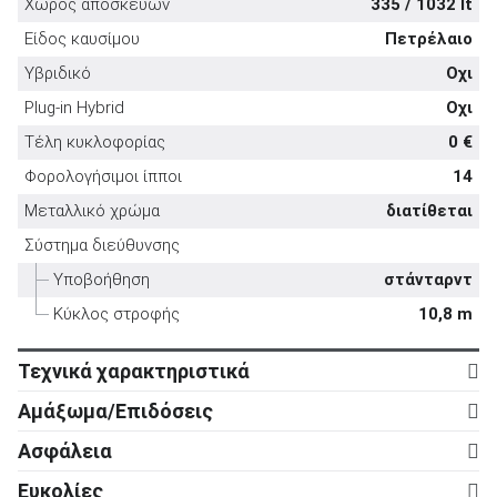
Χώρος αποσκευών
335 / 1032 lt
Είδος καυσίμου
Πετρέλαιο
Υβριδικό
Οχι
Plug-in Hybrid
Οχι
ΑΝΑΖΗΤΗΣΗ
Τέλη κυκλοφορίας
0 €
Φορολογήσιμοι ίπποι
14
Μεταχειρισμένα
Μεταλλικό χρώμα
διατίθεται
Σύστημα διεύθυνσης
Υποβοήθηση
στάνταρντ
Κύκλος στροφής
10,8 m
ΑΝΑΖΗΤΗΣΗ
Τεχνικά χαρακτηριστικά
Κινητήρας
Αμάξωμα/Επιδόσεις
Επιχειρήσεις
Κύλινδροι
4
Αμάξωμα
Ασφάλεια
Βαλβίδες
16
Τύπος
5d
Ενεργητική ασφάλεια
Ευκολίες
Κυβισμός
1.969 cc
Αριθμός θυρών
5