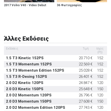
Συναγερμός
προαιρετικό
Πλευρικοί αερόσακοι πίσω καθίσματος
δεν διατίθεται
2017 Volvo V40 - Video Debut
36 Φωτογραφίες
Σύστημα προστασίας επιβατών σε
δεν
ανατροπή
διατίθεται
Εμπρός καθίσματα με σύστημα προστασίας
στάνταρντ
αυχένα
Υπηρεσία κλήσης οδικής βοήθειας σε
προαιρετικό
Άλλες Εκδόσεις
έκτακτη ανάγκη
Υποδοχή παιδικού καθίσματος ISOFIX
στάνταρντ
Εκδόσεις
Τιμή
Ισχύς
0-
(PS)
Σύστημα αναγνώρισης οδικών σημάτων
-
1.5 T3 Kinetic 152PS
20.710 €
152
Σύστημα αυτόματου παρκαρίσματος
-
1.5 T3 Momentum 152PS
22.569 €
152
1.5 T3 Momentun Edition 152PS
25.028 €
152
1.5 T3 R-Desing 152PS
26.401 €
152
2.0 D2 Kinetic 120PS
24.847 €
120
2.0 D3 Kinetic 150PS
25.648 €
150
2.0 D2 Momentum 120PS
26.796 €
120
2.0 D3 Momentum 150PS
27.608 €
150
2.0 D2 Momentum Edition 120PS
27.743 €
120