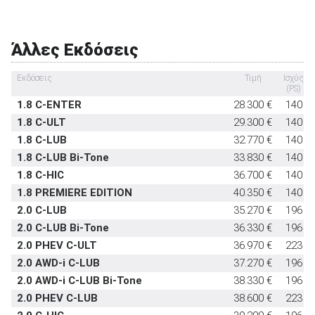
Υπηρεσία κλήσης οδικής βοήθειας σε
στάνταρντ
έκτακτη ανάγκη
Άλλες Εκδόσεις
Υποδοχή παιδικού καθίσματος ISOFIX
στάνταρντ
Σύστημα αναγνώρισης οδικών σημάτων
στάνταρντ
Εκδόσεις
Τιμή
Ισχύς
(PS)
Σύστημα αυτόματου παρκαρίσματος
-
1.8 C-ENTER
28.300 €
140
1.8 C-ULT
29.300 €
140
1.8 C-LUB
32.770 €
140
1.8 C-LUB Bi-Tone
33.830 €
140
1.8 C-HIC
36.700 €
140
1.8 PREMIERE EDITION
40.350 €
140
2.0 C-LUB
35.270 €
196
2.0 C-LUB Bi-Tone
36.330 €
196
2.0 PHEV C-ULT
36.970 €
223
2.0 AWD-i C-LUB
37.270 €
196
2.0 AWD-i C-LUB Bi-Tone
38.330 €
196
2.0 PHEV C-LUB
38.600 €
223