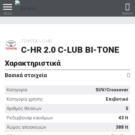
MENU
SEARCH
TOYOTA
C-HR
C-HR 2.0 C-LUB BI-TONE
Βρες τα πάντα για το
αυτοκίνητο!
Χαρακτηριστικά
Βασικά στοιχεία
Κατηγορία
SUV/Crossover
βρες το!
Κατηγορία χρήσης
Επιβατικό
Αριθμός θέσεων
5
Ρεζερβουάρ καυσίμων
43 lt
Καινούρια
Χώρος αποσκευών
388 lt