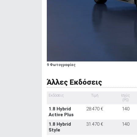
9 Φωτογραφίες
Άλλες Εκδόσεις
Εκδόσεις
Τιμή
Ισχύς
(PS)
1.8 Hybrid
28.470 €
140
Active Plus
1.8 Hybrid
31.470 €
140
Style