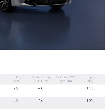
0-100km/h
Κατανάλωση
Εκπομπές CO2
Βάρος
(sec)
(lt/100km)
(gm/km)
(kg)
9,2
4,6
1.315
9,2
4,6
1.315