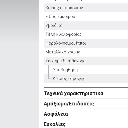
Χώρος αποσκευών
Είδος καυσίμου
ΑΝΑΖΗΤΗΣΗ
Υβριδικό
Τέλη κυκλοφορίας
Μεταχειρισμένα
Φορολογήσιμοι ίπποι
Μεταλλικό χρώμα
Σύστημα διεύθυνσης
Υποβοήθηση
ΑΝΑΖΗΤΗΣΗ
Κύκλος στροφής
Τεχνικά χαρακτηριστικά
Επιχειρήσεις
Κινητήρας
Αμάξωμα/Επιδόσεις
Κύλινδροι
Αμάξωμα
Ασφάλεια
Βαλβίδες
Τύπος
Ενεργητική ασφάλεια
Ευκολίες
Κυβισμός
Αριθμός θυρών
ABS
Ρυθμιζόμενο τιμόνι σε ύψος