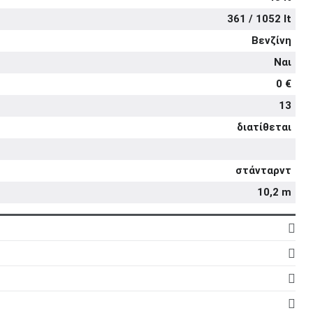
361 / 1052 lt
Βενζίνη
Ναι
0 €
13
διατίθεται
στάνταρντ
10,2 m
4
16
5d
1.798 cc
5
στάνταρντ
στάνταρντ