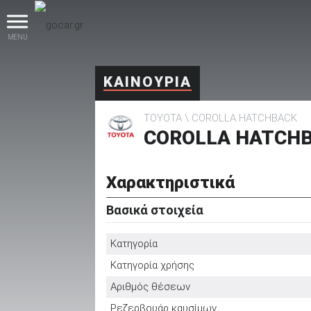
MENU
ΚΑΙΝΟΥΡΙΑ
TOYOTA
COROLLA HATCHBACK
COROLLA HATCHBA
Χαρακτηριστικά
βρες το!
Βασικά στοιχεία
Κατηγορία
Κατηγορία χρήσης
Καινούρια
Αριθμός θέσεων
Ρεζερβουάρ καυσίμων