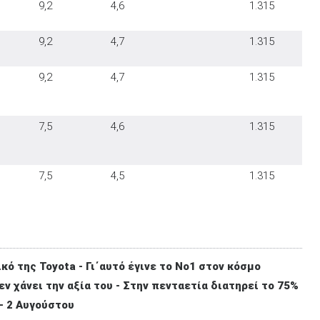
9,2
4,6
1.315
9,2
4,7
1.315
9,2
4,7
1.315
7,5
4,6
1.315
7,5
4,5
1.315
κό της Toyota - Γι΄αυτό έγινε το Νο1 στον κόσμο
εν χάνει την αξία του - Στην πενταετία διατηρεί το 75%
 - 2 Αυγούστου