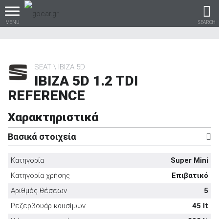
MENU
SEARCH
SEAT
IBIZA 5D
IBIZA 5D 1.2 TDI
Βρες τα πάντα για το
REFERENCE
αυτοκίνητο!
Χαρακτηριστικά
Βασικά στοιχεία
βρες το!
Κατηγορία
Super Mini
Κατηγορία χρήσης
Επιβατικό
Αριθμός θέσεων
5
Καινούρια
Ρεζερβουάρ καυσίμων
45 lt