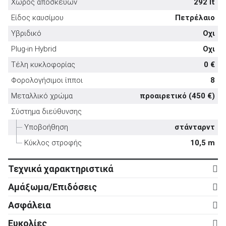
Χώρος αποσκευών
292 lt
Είδος καυσίμου
Πετρέλαιο
Υβριδικό
Οχι
Plug-in Hybrid
Οχι
ΑΝΑΖΗΤΗΣΗ
Τέλη κυκλοφορίας
0 €
Φορολογήσιμοι ίπποι
8
Μεταχειρισμένα
Μεταλλικό χρώμα
προαιρετικό (450 €)
Σύστημα διεύθυνσης
Υποβοήθηση
στάνταρντ
Κύκλος στροφής
10,5 m
ΑΝΑΖΗΤΗΣΗ
Τεχνικά χαρακτηριστικά
Κινητήρας
Αμάξωμα/Επιδόσεις
Επιχειρήσεις
Κύλινδροι
3
Αμάξωμα
Ασφάλεια
Βαλβίδες
12
Τύπος
5d
Ενεργητική ασφάλεια
Ευκολίες
Κυβισμός
1.199 cc
Αριθμός θυρών
5