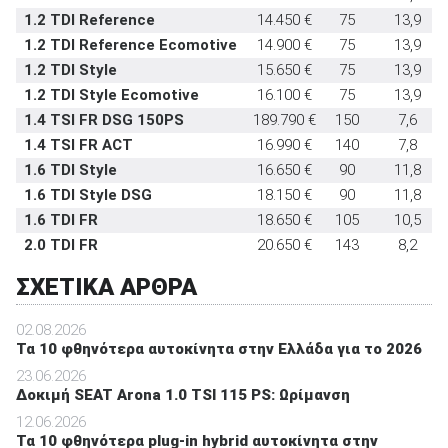
1.2 TDI Reference
14.450 €
75
13,9
1.2 TDI Reference Ecomotive
14.900 €
75
13,9
1.2 TDI Style
15.650 €
75
13,9
1.2 TDI Style Ecomotive
16.100 €
75
13,9
1.4 TSI FR DSG 150PS
189.790 €
150
7,6
1.4 TSI FR ACT
16.990 €
140
7,8
1.6 TDI Style
16.650 €
90
11,8
1.6 TDI Style DSG
18.150 €
90
11,8
1.6 TDI FR
18.650 €
105
10,5
2.0 TDI FR
20.650 €
143
8,2
ΣΧΕΤΙΚΑ ΑΡΘΡΑ
02.08.2026
Τα 10 φθηνότερα αυτοκίνητα στην Ελλάδα για το 2026
23.06.2026
Δοκιμή SEAT Arona 1.0 TSI 115 PS: Ωρίμανση
12.06.2026
Τα 10 φθηνότερα plug-in hybrid αυτοκίνητα στην