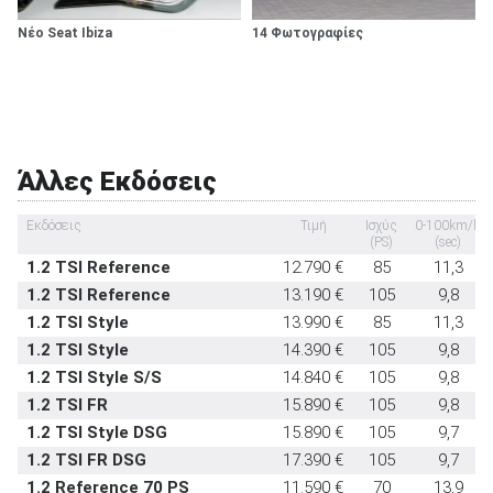
Συναγερμός
προαιρετικό
Πλευρικοί αερόσακοι πίσω καθίσματος
δεν διατίθεται
Νέο Seat Ibiza
14 Φωτογραφίες
Σύστημα προστασίας επιβατών σε
δεν
ανατροπή
διατίθεται
Εμπρός καθίσματα με σύστημα προστασίας
στάνταρντ
αυχένα
Υπηρεσία κλήσης οδικής βοήθειας σε
δεν
Άλλες Εκδόσεις
έκτακτη ανάγκη
διατίθεται
Εκδόσεις
Τιμή
Ισχύς
0-100km/h
Υποδοχή παιδικού καθίσματος ISOFIX
στάνταρντ
(PS)
(sec)
Σύστημα αναγνώρισης οδικών σημάτων
-
1.2 TSI Reference
12.790 €
85
11,3
1.2 TSI Reference
13.190 €
105
9,8
Σύστημα αυτόματου παρκαρίσματος
-
1.2 TSI Style
13.990 €
85
11,3
1.2 TSI Style
14.390 €
105
9,8
1.2 TSI Style S/S
14.840 €
105
9,8
1.2 TSI FR
15.890 €
105
9,8
1.2 TSI Style DSG
15.890 €
105
9,7
1.2 TSI FR DSG
17.390 €
105
9,7
1.2 Reference 70 PS
11.590 €
70
13,9