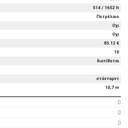
514 / 1652 lt
Πετρέλαιο
Οχι
Οχι
85.12 €
10
διατίθεται
στάνταρντ
10,7 m
4
16
5d