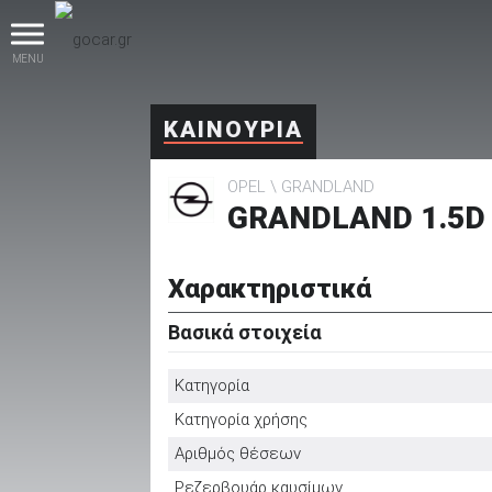
MENU
ΚΑΙΝΟΥΡΙΑ
OPEL
GRANDLAND
GRANDLAND 1.5D
Χαρακτηριστικά
βρες το!
Βασικά στοιχεία
Κατηγορία
Κατηγορία χρήσης
Καινούρια
Αριθμός θέσεων
Ρεζερβουάρ καυσίμων