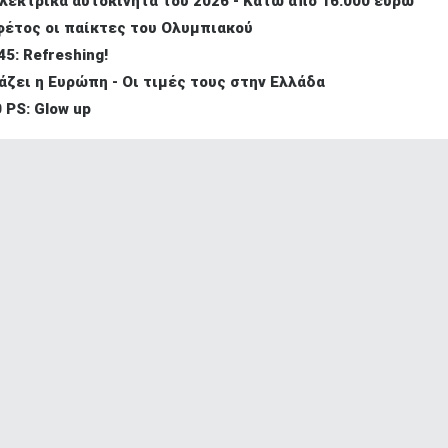
λεκτρικά αυτοκίνητα του 2026 - Κάτω από 16.000 ευρώ
φέτος οι παίκτες του Ολυμπιακού
45: Refreshing!
άζει η Ευρώπη - Οι τιμές τους στην Ελλάδα
 PS: Glow up