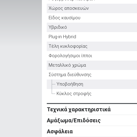
Χώρος αποσκευών
Είδος καυσίμου
ΑΝΑΖΗΤΗΣΗ
Υβριδικό
Plug-in Hybrid
Μεταχειρισμένα
Τέλη κυκλοφορίας
Φορολογήσιμοι ίπποι
Μεταλλικό χρώμα
Σύστημα διεύθυνσης
ΑΝΑΖΗΤΗΣΗ
Υποβοήθηση
Κύκλος στροφής
Επιχειρήσεις
Τεχνικά χαρακτηριστικά
Κινητήρας
Αμάξωμα/Επιδόσεις
Κύλινδροι
Αμάξωμα
Ασφάλεια
Βαλβίδες
Τύπος
Ενεργητική ασφάλεια