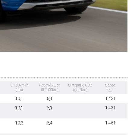
0-100km/h
Κατανάλωση
Εκπομπές CO2
Βάρος
(sec)
(lt/100km)
(gm/km)
(kg)
10,1
6,1
1.431
10,1
6,1
1.431
10,3
6,4
1.461