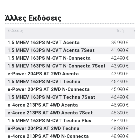
Εμπρός καθίσματα με σύστημα προστασίας
στάνταρντ
αυχένα
Άλλες Εκδόσεις
Υπηρεσία κλήσης οδικής βοήθειας σε
στάνταρντ
έκτακτη ανάγκη
Εκδόσεις
Τιμή
Ισχ
(PS
Υποδοχή παιδικού καθίσματος ISOFIX
στάνταρντ
1.5 MHEV 163PS M-CVT Acenta
39.990 €
16
Σύστημα αναγνώρισης οδικών σημάτων
στάνταρντ
1.5 MHEV 163PS M-CVT Acenta 7Seat
41.990 €
16
Σύστημα αυτόματου παρκαρίσματος
στάνταρντ
1.5 MHEV 163PS M-CVT N-Connecta
42.490 €
16
1.5 MHEV 163PS M-CVT N-Connecta 7Seat
43.990 €
16
e-Power 204PS AT 2WD Acenta
43.990 €
20
1.5 MHEV 163PS M-CVT Techna
45.490 €
16
e-Power 204PS AT 2WD N-Connecta
45.990 €
20
1.5 MHEV 163PS M-CVT Techna 7Seat
46.490 €
16
e-4orce 213PS AT 4WD Acenta
46.990 €
21
e-4orce 213PS AT 4WD Acenta 7Seat
48.390 €
21
1.5 MHEV 163PS M-CVT Techna Plus
48.490 €
16
e-Power 204PS AT 2WD Techna
48.890 €
20
e-4orce 213PS AT 4WD N-Connecta
48.990 €
21