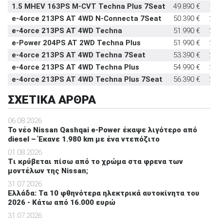
1.5 MHEV 163PS M-CVT Techna Plus 7Seat
49.890 €
16
e-4orce 213PS AT 4WD N-Connecta 7Seat
50.390 €
21
e-4orce 213PS AT 4WD Techna
51.990 €
21
e-Power 204PS AT 2WD Techna Plus
51.990 €
20
e-4orce 213PS AT 4WD Techna 7Seat
53.390 €
21
e-4orce 213PS AT 4WD Techna Plus
54.990 €
21
e-4orce 213PS AT 4WD Techna Plus 7Seat
56.390 €
21
ΣΧΕΤΙΚΑ ΑΡΘΡΑ
06.08.2026
Το νέο Nissan Qashqai e-Power έκαψε λιγότερο από
diesel – Έκανε 1.980 km με ένα ντεπόζιτο
01.08.2026
Tι κρύβεται πίσω από το χρώμα στα φρενα των
μοντέλων της Nissan;
31.07.2026
Ελλάδα: Τα 10 φθηνότερα ηλεκτρικά αυτοκίνητα του
2026 - Κάτω από 16.000 ευρώ
31.07.2026