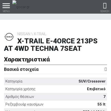
MENU
SEARCH
NISSAN
X-TRAIL
X-TRAIL E-4ORCE 213PS
Βρες τα πάντα για το
AT 4WD TECHNA 7SEAT
αυτοκίνητο!
Χαρακτηριστικά
Βασικά στοιχεία
βρες το!
Κατηγορία
SUV/Crossover
Κατηγορία χρήσης
Επιβατικό
Αριθμός θέσεων
7
Καινούρια
Ρεζερβουάρ καυσίμων
55 lt