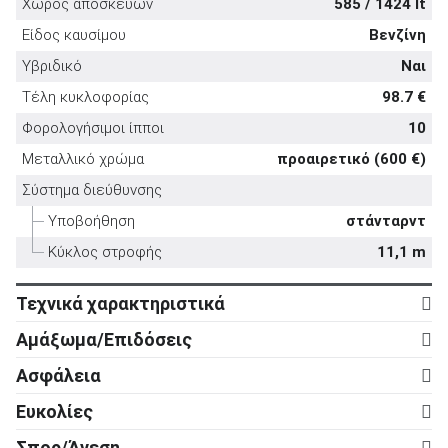
Χώρος αποσκευών
585 / 1424 lt
Είδος καυσίμου
Βενζίνη
Υβριδικό
Ναι
Τέλη κυκλοφορίας
98.7 €
ΑΝΑΖΗΤΗΣΗ
Φορολογήσιμοι ίπποι
10
Μεταλλικό χρώμα
προαιρετικό (600 €)
Μεταχειρισμένα
Σύστημα διεύθυνσης
Υποβοήθηση
στάνταρντ
Κύκλος στροφής
11,1 m
Τεχνικά χαρακτηριστικά
Κινητήρας
ΑΝΑΖΗΤΗΣΗ
Αμάξωμα/Επιδόσεις
Κύλινδροι
3
Αμάξωμα
Επιχειρήσεις
Ασφάλεια
Βαλβίδες
12
Τύπος
5d
Ενεργητική ασφάλεια
Ευκολίες
Κυβισμός
1.497 cc
Αριθμός θυρών
5
ABS
στάνταρντ
Ρυθμιζόμενο τιμόνι σε ύψος
στάνταρντ
Ισχύς
213 ps
Σπορ/Άνεση
Μήκος
4.680 mm