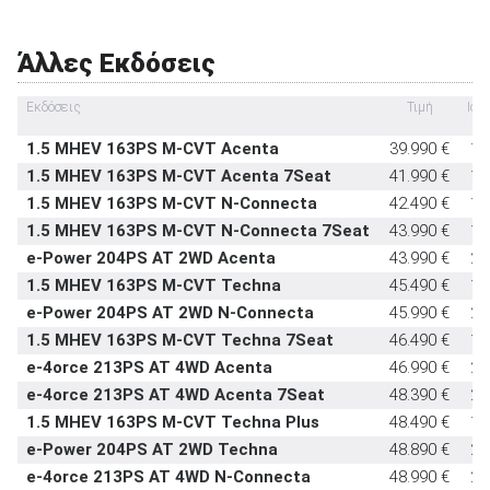
Εμπρός καθίσματα με σύστημα προστασίας
στάνταρντ
αυχένα
Άλλες Εκδόσεις
Υπηρεσία κλήσης οδικής βοήθειας σε
στάνταρντ
έκτακτη ανάγκη
Εκδόσεις
Τιμή
Ισχ
(PS
Υποδοχή παιδικού καθίσματος ISOFIX
στάνταρντ
1.5 MHEV 163PS M-CVT Acenta
39.990 €
16
Σύστημα αναγνώρισης οδικών σημάτων
στάνταρντ
1.5 MHEV 163PS M-CVT Acenta 7Seat
41.990 €
16
Σύστημα αυτόματου παρκαρίσματος
-
1.5 MHEV 163PS M-CVT N-Connecta
42.490 €
16
1.5 MHEV 163PS M-CVT N-Connecta 7Seat
43.990 €
16
e-Power 204PS AT 2WD Acenta
43.990 €
20
1.5 MHEV 163PS M-CVT Techna
45.490 €
16
e-Power 204PS AT 2WD N-Connecta
45.990 €
20
1.5 MHEV 163PS M-CVT Techna 7Seat
46.490 €
16
e-4orce 213PS AT 4WD Acenta
46.990 €
21
e-4orce 213PS AT 4WD Acenta 7Seat
48.390 €
21
1.5 MHEV 163PS M-CVT Techna Plus
48.490 €
16
e-Power 204PS AT 2WD Techna
48.890 €
20
e-4orce 213PS AT 4WD N-Connecta
48.990 €
21