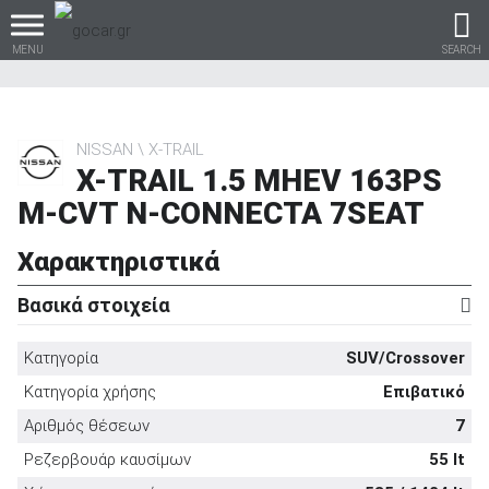
MENU
SEARCH
NISSAN
X-TRAIL
X-TRAIL 1.5 MHEV 163PS
Βρες τα πάντα για το
M-CVT N-CONNECTA 7SEAT
αυτοκίνητο!
Χαρακτηριστικά
Βασικά στοιχεία
βρες το!
Κατηγορία
SUV/Crossover
Κατηγορία χρήσης
Επιβατικό
Αριθμός θέσεων
7
Καινούρια
Ρεζερβουάρ καυσίμων
55 lt