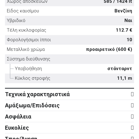
Χώρος αποσκευών
585 / 1424 lt
Είδος καυσίμου
Βενζίνη
Υβριδικό
Ναι
Τέλη κυκλοφορίας
112.7 €
ΑΝΑΖΗΤΗΣΗ
Φορολογήσιμοι ίπποι
10
Μεταλλικό χρώμα
προαιρετικό (600 €)
Μεταχειρισμένα
Σύστημα διεύθυνσης
Υποβοήθηση
στάνταρντ
Κύκλος στροφής
11,1 m
Τεχνικά χαρακτηριστικά
Κινητήρας
ΑΝΑΖΗΤΗΣΗ
Αμάξωμα/Επιδόσεις
Κύλινδροι
3
Αμάξωμα
Επιχειρήσεις
Ασφάλεια
Βαλβίδες
12
Τύπος
5d
Ενεργητική ασφάλεια
Ευκολίες
Κυβισμός
1.497 cc
Αριθμός θυρών
5
ABS
στάνταρντ
Ρυθμιζόμενο τιμόνι σε ύψος
στάνταρντ
Ισχύς
163 ps
Σπορ/Άνεση
Μήκος
4.680 mm