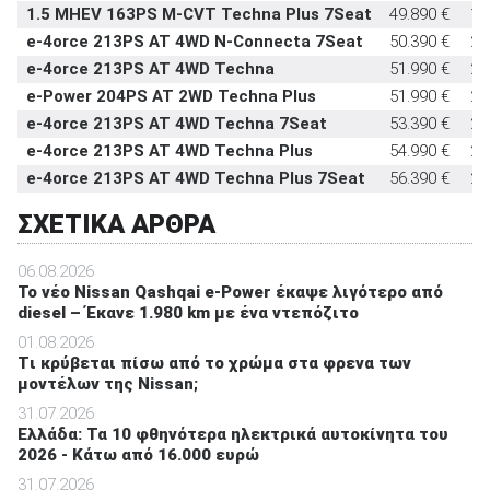
1.5 MHEV 163PS M-CVT Techna Plus 7Seat
49.890 €
16
e-4orce 213PS AT 4WD N-Connecta 7Seat
50.390 €
21
e-4orce 213PS AT 4WD Techna
51.990 €
21
e-Power 204PS AT 2WD Techna Plus
51.990 €
20
e-4orce 213PS AT 4WD Techna 7Seat
53.390 €
21
e-4orce 213PS AT 4WD Techna Plus
54.990 €
21
e-4orce 213PS AT 4WD Techna Plus 7Seat
56.390 €
21
ΣΧΕΤΙΚΑ ΑΡΘΡΑ
06.08.2026
Το νέο Nissan Qashqai e-Power έκαψε λιγότερο από
diesel – Έκανε 1.980 km με ένα ντεπόζιτο
01.08.2026
Tι κρύβεται πίσω από το χρώμα στα φρενα των
μοντέλων της Nissan;
31.07.2026
Ελλάδα: Τα 10 φθηνότερα ηλεκτρικά αυτοκίνητα του
2026 - Κάτω από 16.000 ευρώ
31.07.2026