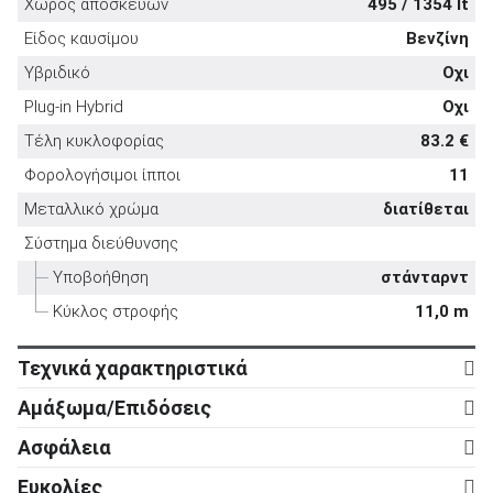
Χώρος αποσκευών
495 / 1354 lt
Είδος καυσίμου
Βενζίνη
Υβριδικό
Οχι
Plug-in Hybrid
Οχι
ΑΝΑΖΗΤΗΣΗ
Τέλη κυκλοφορίας
83.2 €
Φορολογήσιμοι ίπποι
11
Μεταχειρισμένα
Μεταλλικό χρώμα
διατίθεται
Σύστημα διεύθυνσης
Υποβοήθηση
στάνταρντ
Κύκλος στροφής
11,0 m
ΑΝΑΖΗΤΗΣΗ
Τεχνικά χαρακτηριστικά
Κινητήρας
Αμάξωμα/Επιδόσεις
Επιχειρήσεις
Κύλινδροι
4
Αμάξωμα
Ασφάλεια
Βαλβίδες
16
Τύπος
Station wagon
Ενεργητική ασφάλεια
Ευκολίες
Κυβισμός
1.595 cc
Αριθμός θυρών
5