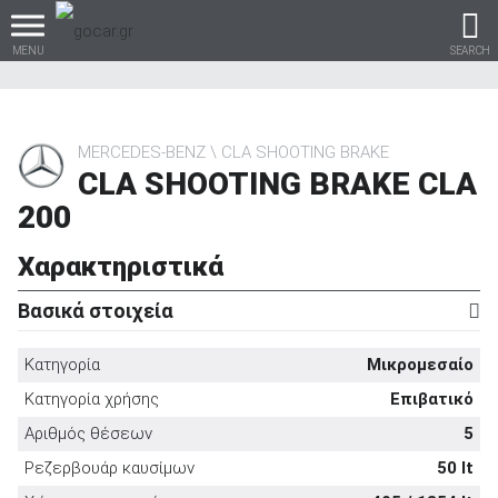
MENU
SEARCH
MERCEDES-BENZ
CLA SHOOTING BRAKE
CLA SHOOTING BRAKE CLA
Βρες τα πάντα για το
200
αυτοκίνητο!
Χαρακτηριστικά
Βασικά στοιχεία
βρες το!
Κατηγορία
Μικρομεσαίο
Κατηγορία χρήσης
Επιβατικό
Αριθμός θέσεων
5
Καινούρια
Ρεζερβουάρ καυσίμων
50 lt