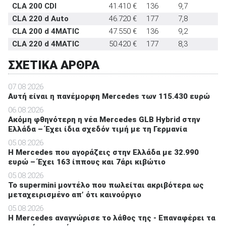
CLA 200 CDI
41.410 €
136
9,7
CLA 220 d Auto
46.720 €
177
7,8
CLA 200 d 4MATIC
47.550 €
136
9,2
CLA 220 d 4MATIC
50.420 €
177
8,3
ΣΧΕΤΙΚΑ ΑΡΘΡΑ
07.08.2026
Αυτή είναι η πανέμορφη Mercedes των 115.430 ευρώ
06.08.2026
Ακόμη φθηνότερη η νέα Mercedes GLB Hybrid στην
Ελλάδα – Έχει ίδια σχεδόν τιμή με τη Γερμανία
05.08.2026
Η Mercedes που αγοράζεις στην Ελλάδα με 32.990
ευρώ – Έχει 163 ίππους και 7άρι κιβώτιο
05.08.2026
Το supermini μοντέλο που πωλείται ακριβότερα ως
μεταχειρισμένο απ’ ότι καινούργιο
05.08.2026
Η Mercedes αναγνώρισε το λάθος της - Επαναφέρει τα