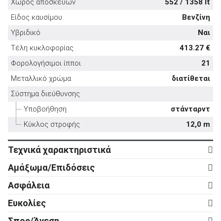
Χώρος αποσκευών
552 / 1358 lt
Είδος καυσίμου
Βενζίνη
Υβριδικό
Ναι
Τέλη κυκλοφορίας
413.27 €
ΑΝΑΖΗΤΗΣΗ
Φορολογήσιμοι ίπποι
21
Μεταλλικό χρώμα
διατίθεται
Μεταχειρισμένα
Σύστημα διεύθυνσης
Υποβοήθηση
στάνταρντ
Κύκλος στροφής
12,0 m
Τεχνικά χαρακτηριστικά
Κινητήρας
ΑΝΑΖΗΤΗΣΗ
Αμάξωμα/Επιδόσεις
Κύλινδροι
6
Αμάξωμα
Επιχειρήσεις
Ασφάλεια
Βαλβίδες
24
Τύπος
5d
Ενεργητική ασφάλεια
Ευκολίες
Κυβισμός
2.995 cc
Αριθμός θυρών
5
ABS
στάνταρντ
Ρυθμιζόμενο τιμόνι σε ύψος
στάνταρντ
Ισχύς
400 ps
Σπορ/Άνεση
Μήκος
4.803 mm