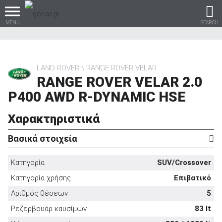
MENU
SEARCH
LAND ROVER
RANGE ROVER VELAR
RANGE ROVER VELAR 2.0
Βρες τα πάντα για το
P400 AWD R-DYNAMIC HSE
αυτοκίνητο!
Χαρακτηριστικά
Βασικά στοιχεία
βρες το!
Κατηγορία
SUV/Crossover
Κατηγορία χρήσης
Επιβατικό
Αριθμός θέσεων
5
Καινούρια
Ρεζερβουάρ καυσίμων
83 lt