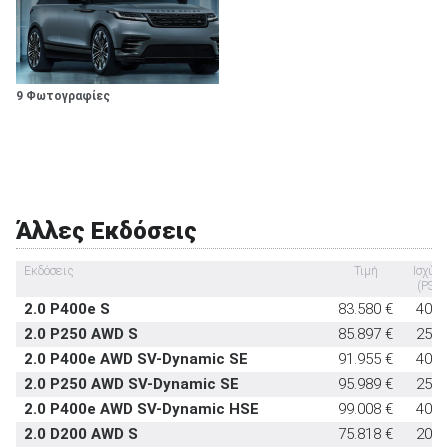
Εμπρός καθίσματα με σύστημα προστασίας
στάνταρντ
αυχένα
Υπηρεσία κλήσης οδικής βοήθειας σε
στάνταρντ
έκτακτη ανάγκη
9 Φωτογραφίες
Υποδοχή παιδικού καθίσματος ISOFIX
στάνταρντ
Σύστημα αναγνώρισης οδικών σημάτων
στάνταρντ
Σύστημα αυτόματου παρκαρίσματος
στάνταρντ
Άλλες Εκδόσεις
Εκδόσεις
Τιμή
Ισχύς
(PS)
2.0 P400e S
83.580 €
404
2.0 P250 AWD S
85.897 €
250
2.0 P400e AWD SV-Dynamic SE
91.955 €
404
2.0 P250 AWD SV-Dynamic SE
95.989 €
250
2.0 P400e AWD SV-Dynamic HSE
99.008 €
404
2.0 D200 AWD S
75.818 €
204