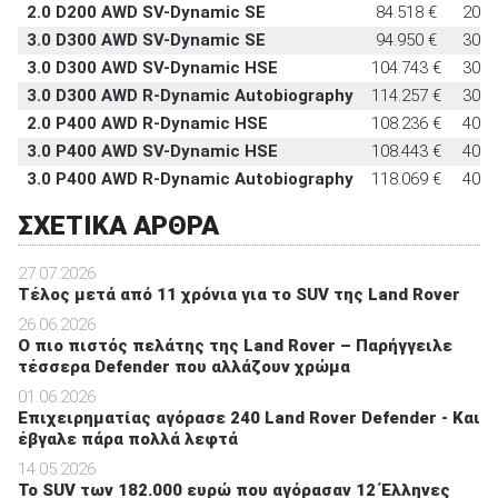
2.0 D200 AWD SV-Dynamic SE
84.518 €
204
3.0 D300 AWD SV-Dynamic SE
94.950 €
300
3.0 D300 AWD SV-Dynamic HSE
104.743 €
300
3.0 D300 AWD R-Dynamic Autobiography
114.257 €
300
2.0 P400 AWD R-Dynamic HSE
108.236 €
400
3.0 P400 AWD SV-Dynamic HSE
108.443 €
400
3.0 P400 AWD R-Dynamic Autobiography
118.069 €
400
ΣΧΕΤΙΚΑ ΑΡΘΡΑ
27.07.2026
Τέλος μετά από 11 χρόνια για το SUV της Land Rover
26.06.2026
O πιο πιστός πελάτης της Land Rover – Παρήγγειλε
τέσσερα Defender που αλλάζουν χρώμα
01.06.2026
Επιχειρηματίας αγόρασε 240 Land Rover Defender - Και
έβγαλε πάρα πολλά λεφτά
14.05.2026
To SUV των 182.000 ευρώ που αγόρασαν 12 Έλληνες