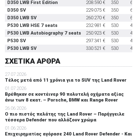
D350 LWB First Edition
208.590 €
350
6,3
D350 SV
229.075 €
350
6,1
D350 LWB SV
260.270 €
350
6,3
P530 LWB HSE 7 seats
232.981 €
530
4,8
P530 LWB Autobiography 7 seats
250.923 €
530
4,8
P530 SV
297.341 €
530
4,6
P530 LWB SV
330.521 €
530
4,7
ΣΧΕΤΙΚΑ ΑΡΘΡΑ
27.07.2026
Τέλος μετά από 11 χρόνια για το SUV της Land Rover
01.07.2026
Βρέθηκαν σε κοντέινερ 90 πολυτελή οχήματα αξίας
άνω των 8 εκατ. – Porsche, BMW και Range Rover
26.06.2026
O πιο πιστός πελάτης της Land Rover – Παρήγγειλε
τέσσερα Defender που αλλάζουν χρώμα
01.06.2026
Επιχειρηματίας αγόρασε 240 Land Rover Defender - Και