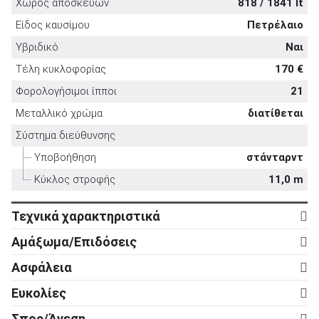
Χώρος αποσκευών
818 / 1841 lt
Είδος καυσίμου
Πετρέλαιο
Υβριδικό
Ναι
Τέλη κυκλοφορίας
170 €
ΑΝΑΖΗΤΗΣΗ
Φορολογήσιμοι ίπποι
21
Μεταλλικό χρώμα
διατίθεται
Μεταχειρισμένα
Σύστημα διεύθυνσης
Υποβοήθηση
στάνταρντ
Κύκλος στροφής
11,0 m
Τεχνικά χαρακτηριστικά
Κινητήρας
ΑΝΑΖΗΤΗΣΗ
Αμάξωμα/Επιδόσεις
Κύλινδροι
6
Αμάξωμα
Επιχειρήσεις
Ασφάλεια
Βαλβίδες
24
Τύπος
5d
Ενεργητική ασφάλεια
Ευκολίες
Κυβισμός
2.997 cc
Αριθμός θυρών
5
ABS
στάνταρντ
Ρυθμιζόμενο τιμόνι σε ύψος
στάνταρντ
Ισχύς
350 ps
Σπορ/Άνεση
Μήκος
5.252 mm