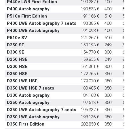
P440e LWB First Edition
190.287 €
400
6,0
P400 Autobiography
190.533 €
400
5,8
P510e First Edition
191.166 €
510
5,5
P400 LWB Autobiography 7 seats
193.385 €
400
6,1
P400 LWB Autobiography
194.098 €
400
5,9
P510e SV
224.267 €
510
5,5
D250 SE
150.193 €
249
8,3
D300 SE
154.778 €
300
6,9
D250 HSE
159.833 €
249
8,3
D300 HSE
164.301 €
300
6,9
D350 HSE
172.765 €
350
6,1
D350 LWB HSE
179.010 €
350
6,3
D350 LWB HSE 7 seats
180.405 €
350
6,4
D300 Autobiography
184.168 €
300
6,9
D350 Autobiography
192.513 €
350
6,1
D350 LWB Autobiography 7 seats
195.337 €
350
6,4
D350 LWB Autobiography
198.136 €
350
6,3
D350 First Edition
202.858 €
350
6,1