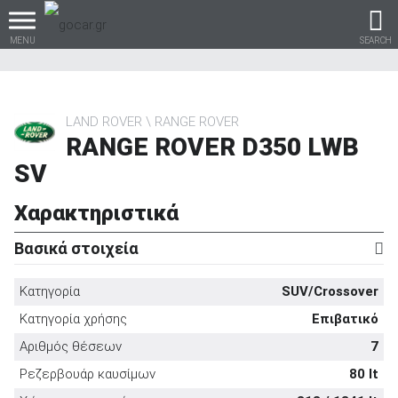
MENU
SEARCH
LAND ROVER
RANGE ROVER
RANGE ROVER D350 LWB
Βρες τα πάντα για το
SV
αυτοκίνητο!
Χαρακτηριστικά
Βασικά στοιχεία
βρες το!
Κατηγορία
SUV/Crossover
Κατηγορία χρήσης
Επιβατικό
Αριθμός θέσεων
7
Καινούρια
Ρεζερβουάρ καυσίμων
80 lt