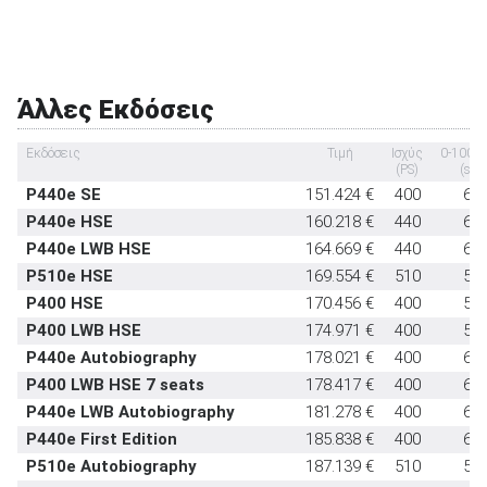
Εμπρός καθίσματα με σύστημα προστασίας
στάνταρντ
αυχένα
Υπηρεσία κλήσης οδικής βοήθειας σε
στάνταρντ
έκτακτη ανάγκη
Άλλες Εκδόσεις
Υποδοχή παιδικού καθίσματος ISOFIX
στάνταρντ
Σύστημα αναγνώρισης οδικών σημάτων
στάνταρντ
Εκδόσεις
Τιμή
Ισχύς
0-100k
(PS)
(sec)
Σύστημα αυτόματου παρκαρίσματος
προαιρετικό
P440e SE
151.424 €
400
6,0
P440e HSE
160.218 €
440
6,0
P440e LWB HSE
164.669 €
440
6,0
P510e HSE
169.554 €
510
5,5
P400 HSE
170.456 €
400
5,8
P400 LWB HSE
174.971 €
400
5,9
P440e Autobiography
178.021 €
400
6,0
P400 LWB HSE 7 seats
178.417 €
400
6,1
P440e LWB Autobiography
181.278 €
400
6,0
P440e First Edition
185.838 €
400
6,0
P510e Autobiography
187.139 €
510
5,5