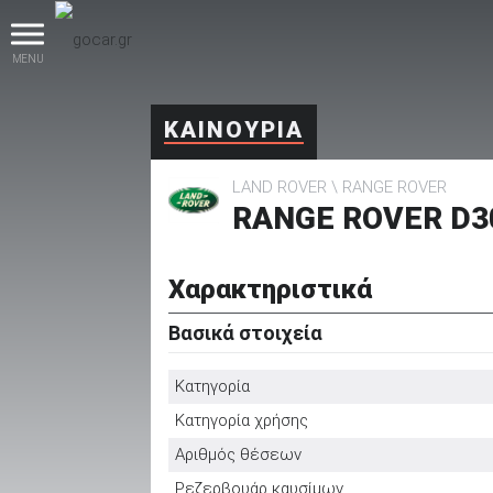
MENU
ΚΑΙΝΟΥΡΙΑ
LAND ROVER
RANGE ROVER
RANGE ROVER D3
Χαρακτηριστικά
βρες το!
Βασικά στοιχεία
Κατηγορία
Κατηγορία χρήσης
Καινούρια
Αριθμός θέσεων
Ρεζερβουάρ καυσίμων