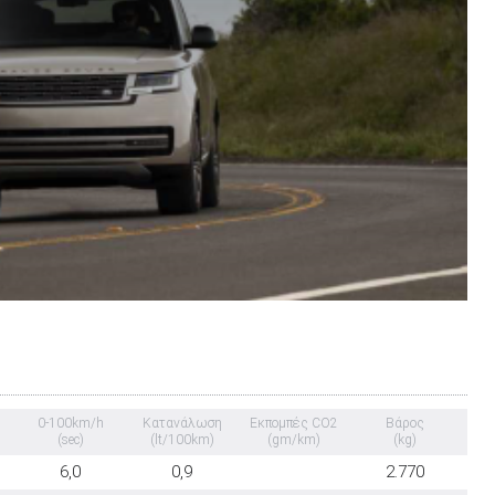
0-100km/h
Κατανάλωση
Εκπομπές CO2
Βάρος
(sec)
(lt/100km)
(gm/km)
(kg)
6,0
0,9
2.770