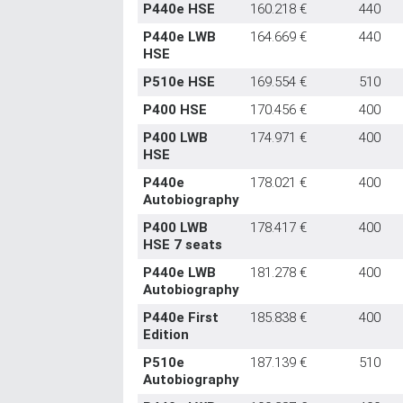
P440e HSE
160.218 €
440
P440e LWB
164.669 €
440
HSE
P510e HSE
169.554 €
510
P400 HSE
170.456 €
400
P400 LWB
174.971 €
400
HSE
P440e
178.021 €
400
Autobiography
P400 LWB
178.417 €
400
HSE 7 seats
P440e LWB
181.278 €
400
Autobiography
P440e First
185.838 €
400
Edition
P510e
187.139 €
510
Autobiography