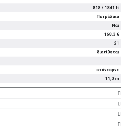
818 / 1841 lt
Πετρέλαιο
Ναι
168.3 €
21
διατίθεται
στάνταρντ
11,0 m
6
24
5d
2.997 cc
5
στάνταρντ
στάνταρντ