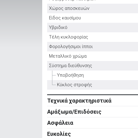
Χώρος αποσκευών
Είδος καυσίμου
ΑΝΑΖΗΤΗΣΗ
Υβριδικό
Τέλη κυκλοφορίας
Μεταχειρισμένα
Φορολογήσιμοι ίπποι
Μεταλλικό χρώμα
Σύστημα διεύθυνσης
Υποβοήθηση
ΑΝΑΖΗΤΗΣΗ
Κύκλος στροφής
Τεχνικά χαρακτηριστικά
Επιχειρήσεις
Κινητήρας
Αμάξωμα/Επιδόσεις
Κύλινδροι
Αμάξωμα
Ασφάλεια
Βαλβίδες
Τύπος
Ενεργητική ασφάλεια
Ευκολίες
Κυβισμός
Αριθμός θυρών
ABS
Ρυθμιζόμενο τιμόνι σε ύψος