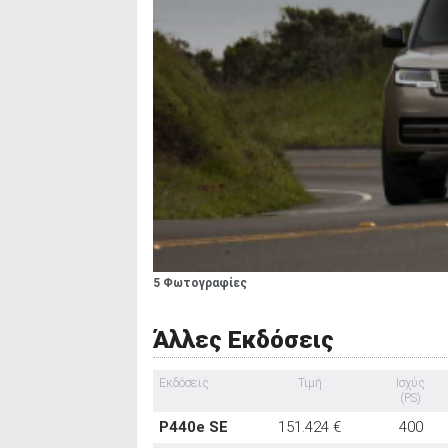
5 Φωτογραφίες
Άλλες Εκδόσεις
Εκδόσεις
Τιμή
Ισχύς
(PS)
P440e SE
151.424 €
400