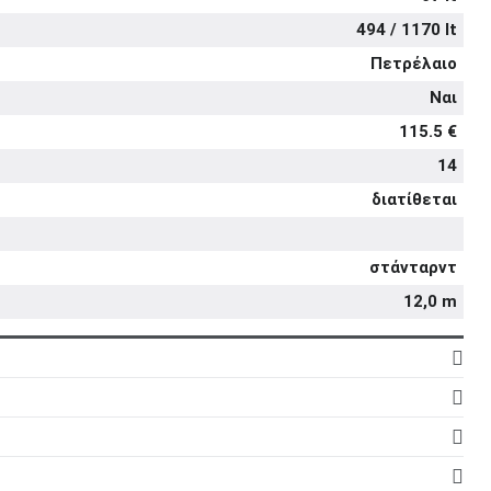
494 / 1170 lt
Πετρέλαιο
Ναι
115.5 €
14
διατίθεται
στάνταρντ
12,0 m
4
16
5d
1.997 cc
5
στάνταρντ
στάνταρντ