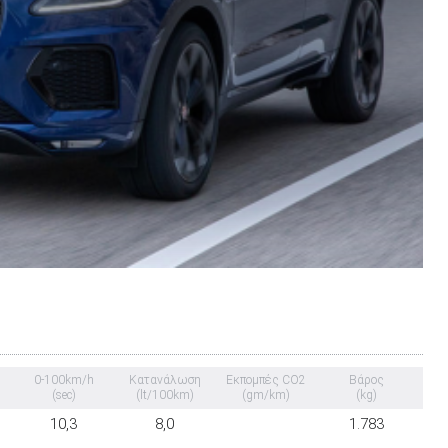
0-100km/h
Κατανάλωση
Εκπομπές CO2
Βάρος
(sec)
(lt/100km)
(gm/km)
(kg)
10,3
8,0
1.783