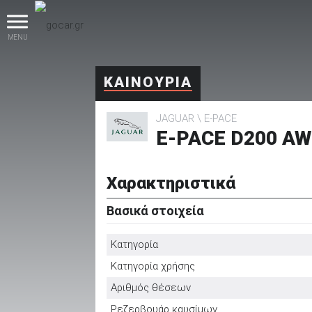
MENU
ΚΑΙΝΟΥΡΙΑ
JAGUAR
E-PACE
E-PACE D200 AW
Χαρακτηριστικά
βρες το!
Βασικά στοιχεία
Κατηγορία
Κατηγορία χρήσης
Καινούρια
Αριθμός θέσεων
Ρεζερβουάρ καυσίμων