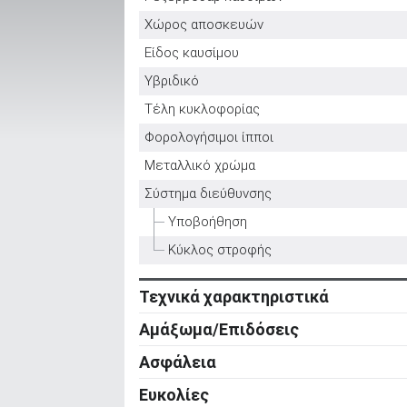
Χώρος αποσκευών
Είδος καυσίμου
ΑΝΑΖΗΤΗΣΗ
Υβριδικό
Τέλη κυκλοφορίας
Μεταχειρισμένα
Φορολογήσιμοι ίπποι
Μεταλλικό χρώμα
Σύστημα διεύθυνσης
Υποβοήθηση
ΑΝΑΖΗΤΗΣΗ
Κύκλος στροφής
Τεχνικά χαρακτηριστικά
Επιχειρήσεις
Κινητήρας
Αμάξωμα/Επιδόσεις
Κύλινδροι
Αμάξωμα
Ασφάλεια
Βαλβίδες
Τύπος
Ενεργητική ασφάλεια
Ευκολίες
Κυβισμός
Αριθμός θυρών
ABS
Ρυθμιζόμενο τιμόνι σε ύψος