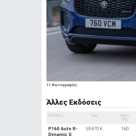
11 Φωτογραφίες
Άλλες Εκδόσεις
Εκδόσεις
Τιμή
Ισχύς
(PS)
P160 Auto R-
59.470 €
160
Dynamic S