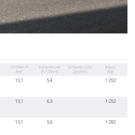
0-100km/h
Κατανάλωση
Εκπομπές CO2
Βάρος
(sec)
(lt/100km)
(gm/km)
(kg)
13,1
5,4
1.252
13,1
6,3
1.252
13,1
5,6
1.282