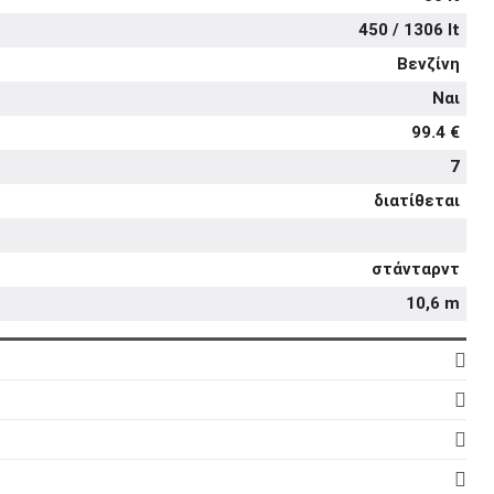
450 / 1306 lt
Βενζίνη
Ναι
99.4 €
7
διατίθεται
στάνταρντ
10,6 m
3
12
5d
998 cc
5
στάνταρντ
στάνταρντ