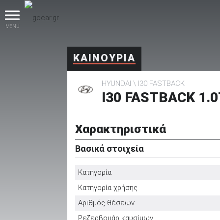
MENU
ΚΑΙΝΟΥΡΙΑ
HYUNDAI
I30 FASTBACK
I30 FASTBACK 1.0
Χαρακτηριστικά
βρες το!
Βασικά στοιχεία
Κατηγορία
Κατηγορία χρήσης
Καινούρια
Αριθμός θέσεων
Ρεζερβουάρ καυσίμων