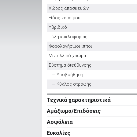
Χώρος αποσκευών
Είδος καυσίμου
ΑΝΑΖΗΤΗΣΗ
Υβριδικό
Τέλη κυκλοφορίας
Μεταχειρισμένα
Φορολογήσιμοι ίπποι
Μεταλλικό χρώμα
Σύστημα διεύθυνσης
Υποβοήθηση
ΑΝΑΖΗΤΗΣΗ
Κύκλος στροφής
Τεχνικά χαρακτηριστικά
Επιχειρήσεις
Κινητήρας
Αμάξωμα/Επιδόσεις
Κύλινδροι
Αμάξωμα
Ασφάλεια
Βαλβίδες
Τύπος
Ενεργητική ασφάλεια
Ευκολίες
Κυβισμός
Αριθμός θυρών
ABS
Ρυθμιζόμενο τιμόνι σε ύψος