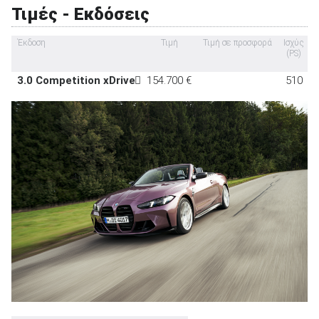
Τιμές - Εκδόσεις
Έκδοση
Τιμή
Τιμή σε προσφορά
Ισχύς
(PS)
3.0 Competition xDrive
154.700 €
510
ΑΝΑΖΗΤΗΣΗ
Μεταχειρισμένα
ΑΝΑΖΗΤΗΣΗ
Επιχειρήσεις