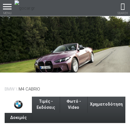
MENU
SEARCH
Βρες τα πάντα για το
αυτοκίνητο!
βρες το!
BMW
M4 CABRIO
Τιμές -
Φωτό -
Χρηματοδότηση
Εκδόσεις
Video
Δοκιμές
Καινούρια