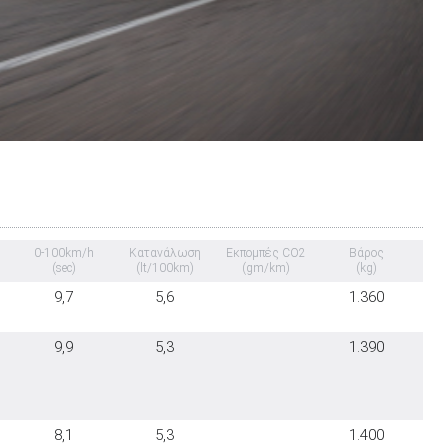
0-100km/h
Κατανάλωση
Εκπομπές CO2
Βάρος
(sec)
(lt/100km)
(gm/km)
(kg)
9,7
5,6
1.360
9,9
5,3
1.390
8,1
5,3
1.400