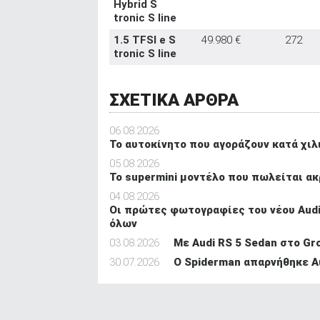
Hybrid S
tronic S line
1.5 TFSI e S
49.980 €
272
tronic S line
ΣΧΕΤΙΚΑ ΑΡΘΡΑ
06.08.2026
To αυτοκίνητο που αγοράζουν κατά χιλ
05.08.2026
Το supermini μοντέλο που πωλείται ακ
04.08.2026
Οι πρώτες φωτογραφίες του νέου Audi 
όλων
03.08.2026
Mε Audi RS 5 Sedan στο Gro
30.07.2026
O Spiderman απαρνήθηκε Au