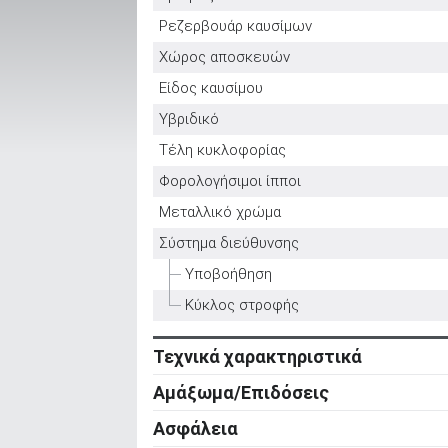
Ρεζερβουάρ καυσίμων
Χώρος αποσκευών
ΑΝΑΖΗΤΗΣΗ
Είδος καυσίμου
Υβριδικό
Μεταχειρισμένα
Τέλη κυκλοφορίας
Φορολογήσιμοι ίπποι
Μεταλλικό χρώμα
Σύστημα διεύθυνσης
Υποβοήθηση
ΑΝΑΖΗΤΗΣΗ
Κύκλος στροφής
Επιχειρήσεις
Τεχνικά χαρακτηριστικά
Κινητήρας
Αμάξωμα/Επιδόσεις
Κύλινδροι
Αμάξωμα
Ασφάλεια
Βαλβίδες
Τύπος
Ενεργητική ασφάλεια