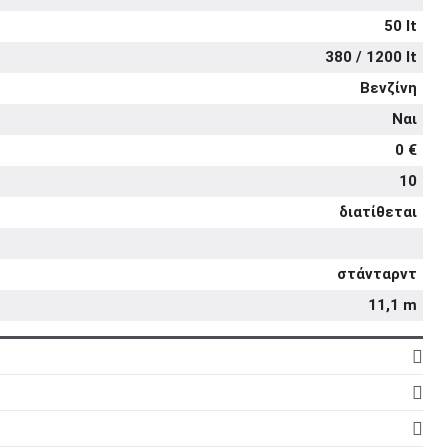
50 lt
380 / 1200 lt
Βενζίνη
Ναι
0 €
10
διατίθεται
στάνταρντ
11,1 m
4
16
5d