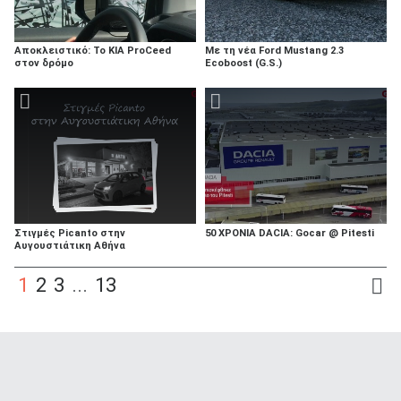
Αποκλειστικό: To ΚΙΑ ProCeed
Με τη νέα Ford Mustang 2.3
στον δρόμο
Ecoboost (G.S.)
Στιγμές Picanto στην
50 XPONIA DACIA: Gocar @ Pitesti
Αυγουστιάτικη Αθήνα
1
2
3
...
13