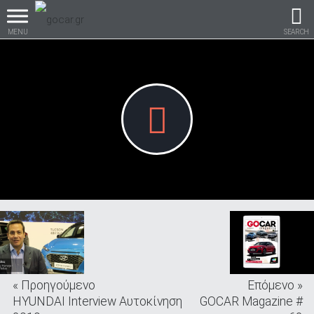
MENU
SEARCH
Βρες τα πάντα για το
αυτοκίνητο!
βρες το!
« Προηγούμενο
Επόμενο »
Καινούρια
HYUNDAI Interview Αυτοκίνηση
GOCAR Magazine #