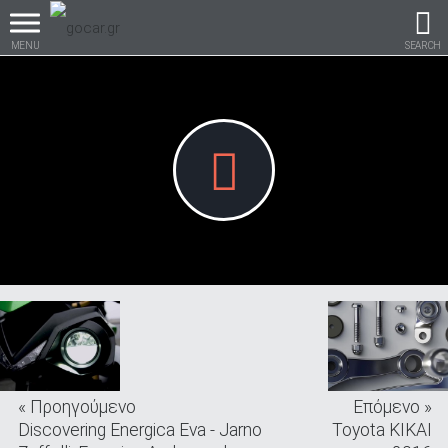
MENU
SEARCH
Βρες τα πάντα για το
αυτοκίνητο!
βρες το!
« Προηγούμενο
Επόμενο »
Καινούρια
Discovering Energica Eva - Jarno
Toyota KIKAI