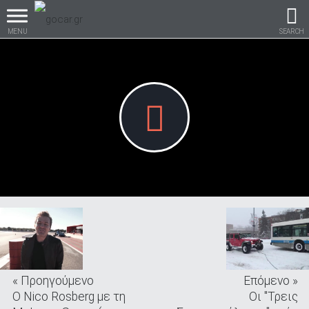
MENU
SEARCH
Βρες τα πάντα για το
αυτοκίνητο!
βρες το!
« Προηγούμενο
Επόμενο »
Καινούρια
O Nico Rosberg με τη
Οι "Τρεις