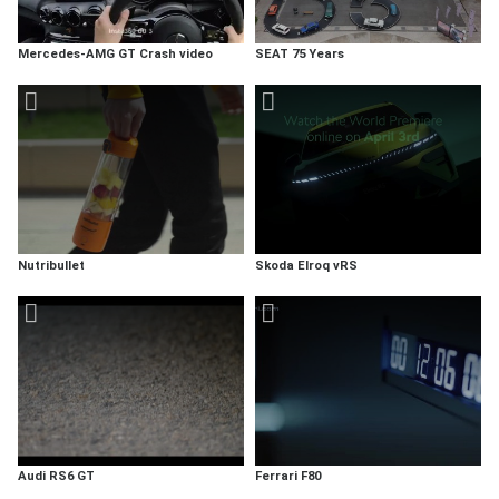
Mercedes-AMG GT Crash video
SEAT 75 Years
Nutribullet
Skoda Elroq vRS
Audi RS6 GT
Ferrari F80