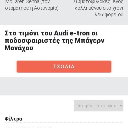
McLaren Senna (τον
Σωματοφύλακες" ενός
σταμάτησε η Αστυνομία)
κολλημένου στο χιόνι
λεωφορείου
Στο τιμόνι του Audi e-tron οι
ΑΝΑΖΗΤΗΣΗ
ποδοσφαιριστές της Μπάγερν
Μονάχου
Μεταχειρισμένα
ΣΧΟΛΙΑ
ΑΝΑΖΗΤΗΣΗ
Επιχειρήσεις
Φίλτρα