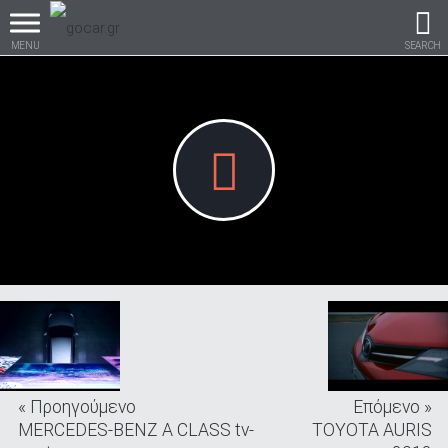
MENU
SEARCH
Βρες τα πάντα για το
αυτοκίνητο!
βρες το!
« Προηγούμενο
Επόμενο »
Καινούρια
MERCEDES-BENZ A CLASS tv-
TOYOTA AURIS