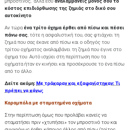
μπροστινός, αλλά εσύ
αναλαμβάνεις μόνος σου το
κόστος επιδιόρθωσης της ζημιάς στο δικό σου
αυτοκίνητο
.
Αν τώρα
ένα τρίτο όχημα έρθει από πίσω και πέσει
πάνω σας
, τότε η ασφαλιστική του, σας φτιάχνει τη
ζημιά που σας έκανε από πίσω και ο οδηγός του
τρίτου οχήματος αναλαμβάνει τη ζημιά που έγινε στο
όχημα του. Αυτό ισχύει στη περίπτωση που τα
οχήματα ήταν εν κινήσει και προσέκρουσε το ένα πίσω
από το άλλο.
Δείτε ακόμη:
Με τράκαραν και εξαφανίστηκαν: Τι
πρέπει να κάνω;
Καραμπόλα με σταματημένα οχήματα
Στην περίπτωση όμως που προλάβει κανείς να
σταματήσει πριν «χτυπήσει» τον μπροστινό του και
συγχρόνως έρθει κάποιος άλλος από πίσω (τρίτος