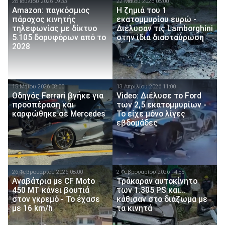
28 Ιουλίου 2026 09:33
22 Μαίου 2026 08:00
Amazon: παγκόσμιος
Η ζημιά του 1
πάροχος κινητής
εκατομμυρίου ευρώ -
τηλεφωνίας με δίκτυο
Διέλυσαν τις Lamborghini
5.105 δορυφόρων από το
στην ίδια διασταύρωση
2028
15 Μαίου 2026 08:00
13 Απριλίου 2026 11:00
Οδηγός Ferrari βγήκε για
Video: Διέλυσε το Ford
προσπέραση και
των 2,5 εκατομμυρίων -
καρφώθηκε σε Mercedes
Το είχε μόνο λίγες
εβδομάδες
26 Φεβρουαρίου 2026 08:00
2 Φεβρουαρίου 2026 14:55
Αναβάτρια με CF Moto
Τράκαραν αυτοκίνητο
450 MT κάνει βουτιά
των 1.305 PS και…
στον γκρεμό - Το έχασε
κάθισαν στο διάζωμα με
με 16 km/h
τα κινητά