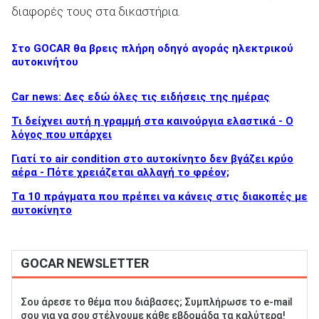
διαφορές τους στα δικαστήρια.
Στο GOCAR θα βρεις πλήρη οδηγό αγοράς ηλεκτρικού
αυτοκινήτου
Car news: Δες εδώ όλες τις ειδήσεις της ημέρας
Τι δείχνει αυτή η γραμμή στα καινούργια ελαστικά - Ο
λόγος που υπάρχει
Γιατί το air condition στο αυτοκίνητο δεν βγάζει κρύο
αέρα - Πότε χρειάζεται αλλαγή το φρέον;
Τα 10 πράγματα που πρέπει να κάνεις στις διακοπές με
αυτοκίνητο
GOCAR NEWSLETTER
Σου άρεσε το θέμα που διάβασες; Συμπλήρωσε το e-mail
σου για να σου στέλνουμε κάθε εβδομάδα τα καλύτερα!