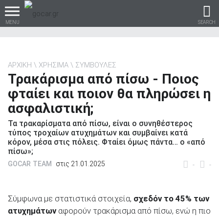
MENU
SEARCH
ΑΡΧΙΚΗ
ΧΡΗΣΙΜΑ
ΣΥΜΒΟΥΛΕΣ
Τρακάρισμα από πίσω - Ποιος
Βρες τα πάντα για το
φταίει και ποιον θα πληρώσει η
αυτοκίνητο!
ασφαλιστική;
Τα τρακαρίσματα από πίσω, είναι ο συνηθέστερος
τύπος τροχαίων ατυχημάτων και συμβαίνει κατά
κόρον, μέσα στις πόλεις. Φταίει όμως πάντα… ο «από
βρες το!
πίσω»;
GOCAR TEAM
στις 21.01.2025
-
-
Σύμφωνα με στατιστικά στοιχεία,
σχεδόν το 45% των
Καινούρια
ατυχημάτων
αφορούν τρακάρισμα από πίσω, ενώ η πιο