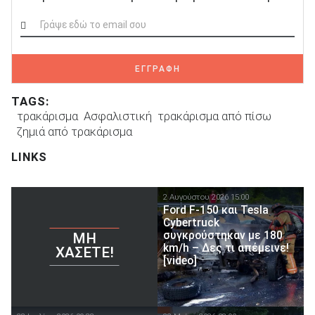
ΕΓΓΡΑΦΗ
TAGS:
τρακάρισμα
Ασφαλιστική
τρακάρισμα από πίσω
ζημιά από τρακάρισμα
LINKS
2 Αυγούστου 2026 15:00
Ford F-150 και Tesla
Cybertruck
συγκρούστηκαν με 180
ΜΗ
km/h – Δες τι απέμεινε!
ΧΆΣΕΤΕ!
[video]