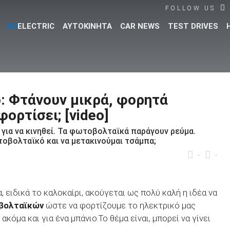
FOLLOW US
GO
ELECTRIC
ΑΥΤΟΚΙΝΗΤΑ
CAR NEWS
TEST DRIVES
Βρες τα πάντα για το αυτοκίνητο!
: Φτάνουν μικρά, φορητά
ορτίσει; [video]
 για να κινηθεί. Τα φωτοβολταϊκά παράγουν ρεύμα.
οβολταϊκό και να μετακινούμαι τσάμπα;
-
-
 ειδικά το καλοκαίρι, ακούγεται ως πολύ καλή η ιδέα να
οβολταϊκών
ώστε να φορτίζουμε το ηλεκτρικό μας
όμα και για ένα μπάνιο.Το θέμα είναι, μπορεί να γίνει