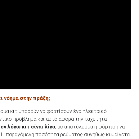
ει νόημα στην πράξη;
ομα κιτ μπορούν να φορτίσουν ένα ηλεκτρικό
ντικό πρόβλημα και αυτό αφορά την ταχύτητα
εν λόγω κιτ είναι λίγο
, με αποτέλεσμα η φόρτιση να
. Η παραγόμενη ποσότητα ρεύματος συνήθως κυμαίνεται