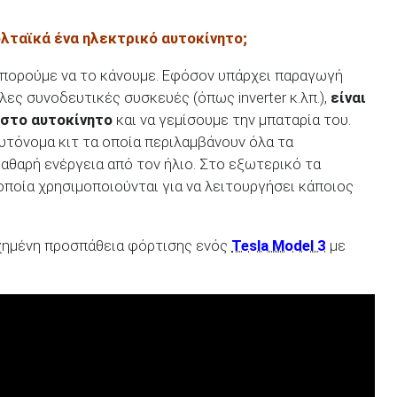
λταϊκά ένα ηλεκτρικό αυτοκίνητο;
μπορούμε να το κάνουμε. Εφόσον υπάρχει παραγωγή
ες συνοδευτικές συσκευές (όπως inverter κ.λπ.),
είναι
 στο αυτοκίνητο
και να γεμίσουμε την μπαταρία του.
τόνομα κιτ τα οποία περιλαμβάνουν όλα τα
αθαρή ενέργεια από τον ήλιο. Στο εξωτερικό τα
οποία χρησιμοποιούνται για να λειτουργήσει κάποιος
χημένη προσπάθεια φόρτισης ενός
Tesla Model 3
με