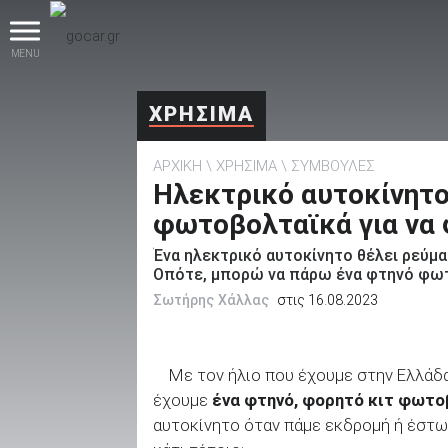
MENU
ΧΡΗΣΙΜΑ
ΑΡΧΙΚΗ
ΧΡΗΣΙΜΑ
ΣΥΜΒΟΥΛΕΣ
Ηλεκτρικό αυτοκίνητο
φωτοβολταϊκά για να φ
Ένα ηλεκτρικό αυτοκίνητο θέλει ρεύμα
βρες το!
Οπότε, μπορώ να πάρω ένα φτηνό φωτ
Σωτήρης Χάλλας
στις 16.08.2023
Με τον ήλιο που έχουμε στην Ελλάδα,
Καινούρια
έχουμε
ένα φτηνό, φορητό κιτ φωτ
αυτοκίνητο όταν πάμε εκδρομή ή έστω ακ