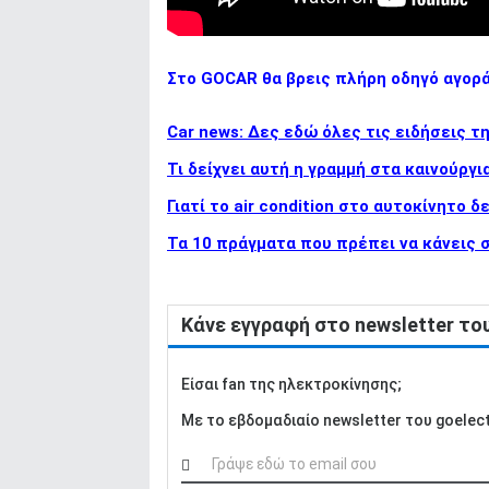
Στο GOCAR θα βρεις πλήρη οδηγό αγορ
Car news: Δες εδώ όλες τις ειδήσεις τ
Τι δείχνει αυτή η γραμμή στα καινούργι
Γιατί το air condition στο αυτοκίνητο 
Τα 10 πράγματα που πρέπει να κάνεις 
Κάνε εγγραφή στο newsletter τ
Είσαι fan της ηλεκτροκίνησης;
Με το εβδομαδιαίο newsletter του goelectri