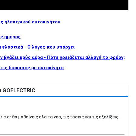
άς ηλεκτρικού αυτοκινήτου
ης ημέρας
α ελαστικά - Ο λόγος που υπάρχει
δεν βγάζει κρύο αέρα - Πότε χρειάζεται αλλαγή το φρέον;
στις διακοπές με αυτοκίνητο
ου GOELECTRIC
c.gr θα μαθαίνεις όλα τα νέα, τις τάσεις και τις εξελίξεις.