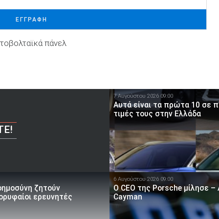
ΕΓΓΡΑΦΗ
τοβολταϊκά πάνελ
7 Αυγούστου 2026 09:00
Αυτά είναι τα πρώτα 10 σε 
τιμές τους στην Ελλάδα
ΤΕ!
6 Αυγούστου 2026 09:00
οημοσύνη ζητούν
Ο CEO της Porsche μίλησε – 
κορυφαίοι ερευνητές
Cayman