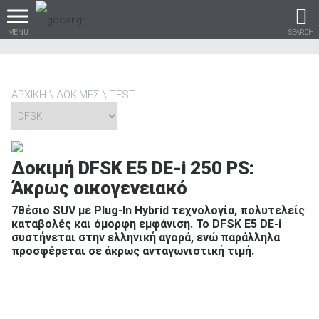
MENU
SEARCH
ΑΡΧΙΚΗ
ΔΟΚΙΜΕΣ
TEST
Βρες τα πάντα για το
αυτοκίνητο!
Δοκιμή DFSK E5 DE-i 250 PS:
Άκρως οικογενειακό
7θέσιο SUV με Plug-In Hybrid τεχνολογία, πολυτελείς
βρες το!
καταβολές και όμορφη εμφάνιση. Το DFSK E5 DE-i
συστήνεται στην ελληνική αγορά, ενώ παράλληλα
προσφέρεται σε άκρως ανταγωνιστική τιμή.
Καινούρια