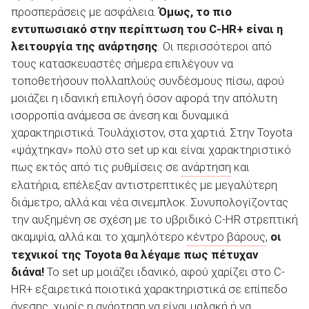
προσπεράσεις με ασφάλεια.
Όμως, το πιο
εντυπωσιακό στην περίπτωση του C-HR+ είναι η
λειτουργία της ανάρτησης
. Οι περισσότεροι από
τους κατασκευαστές σήμερα επιλέγουν να
τοποθετήσουν πολλαπλούς συνδέσμους πίσω, αφού
μοιάζει η ιδανική επιλογή όσον αφορά την απόλυτη
ισορροπία ανάμεσα σε άνεση και δυναμικά
χαρακτηριστικά. Τουλάχιστον, στα χαρτιά. Στην Toyota
«ψάχτηκαν» πολύ στο set up και είναι χαρακτηριστικό
πως εκτός από τις ρυθμίσεις σε
ανάρτηση
και
ελατήρια, επέλεξαν αντιστρεπτικές με μεγαλύτερη
διάμετρο, αλλά και νέα σινεμπλοκ. Συνυπολογίζοντας
την αυξημένη σε σχέση με το υβριδικό C-HR στρεπτική
ακαμψία, αλλά και το χαμηλότερο
κέντρο βάρους
,
οι
τεχνικοί της
Toyota
θα λέγαμε πως πέτυχαν
διάνα!
Το set up μοιάζει ιδανικό, αφού χαρίζει στο C-
HR+ εξαιρετικά ποιοτικά χαρακτηριστικά σε επίπεδο
άνεσης, χωρίς η
ανάρτηση
να είναι μαλακή ή να