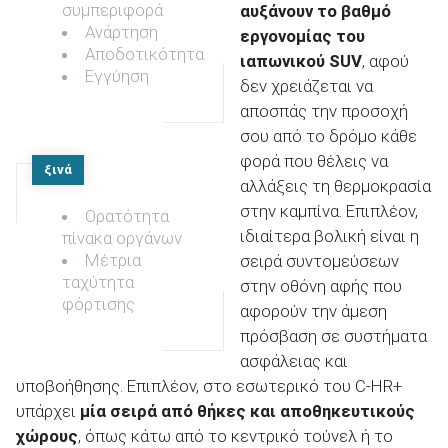
συμπεριφορά
αυξάνουν το βαθμό
Ανάρτηση
εργονομίας του
Αποδοτικότητα
ιαπωνικού
SUV
, αφού
Εγγύηση
δεν χρειάζεται να
αποσπάς την προσοχή
σου από το δρόμο κάθε
φορά που θέλεις να
ξινά
αλλάξεις τη θερμοκρασία
στην καμπίνα. Επιπλέον,
Ορατότητα
ιδιαίτερα βολική είναι η
πίνακα οργάνων
Μέτρια
σειρά συντομεύσεων
ταχύτητα
στην οθόνη αφής που
φόρτισης
αφορούν την άμεση
πρόσβαση σε συστήματα
ασφάλειας και
υποβοήθησης. Επιπλέον, στο εσωτερικό του C-HR+
υπάρχει
μία σειρά από θήκες και αποθηκευτικούς
χώρους
, όπως κάτω από το κεντρικό τούνελ ή το