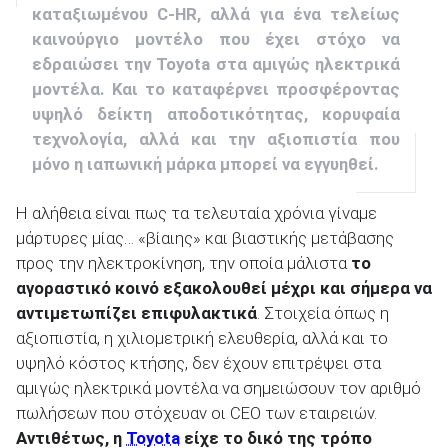
καταξιωμένου C-HR, αλλά για ένα τελείως
καινούργιο μοντέλο που έχει στόχο να
εδραιώσει την Toyota στα αμιγώς ηλεκτρικά
ΑΝΑΖΗΤΗΣΗ
μοντέλα. Και το καταφέρνει προσφέροντας
υψηλό δείκτη αποδοτικότητας, κορυφαία
τεχνολογία, αλλά και την αξιοπιστία που
μόνο η ιαπωνική μάρκα μπορεί να εγγυηθεί.
Η αλήθεια είναι πως τα τελευταία χρόνια γίναμε
μάρτυρες μίας… «βίαιης» και βιαστικής μετάβασης
προς την ηλεκτροκίνηση, την οποία μάλιστα
το
αγοραστικό κοινό εξακολουθεί μέχρι και σήμερα να
αντιμετωπίζει επιφυλακτικά
. Στοιχεία όπως η
αξιοπιστία, η χιλιομετρική ελευθερία, αλλά και το
υψηλό κόστος κτήσης, δεν έχουν επιτρέψει στα
αμιγώς ηλεκτρικά μοντέλα να σημειώσουν τον αριθμό
πωλήσεων που στόχευαν οι CEO των εταιρειών.
Αντιθέτως, η
Toyota
είχε το δικό της τρόπο