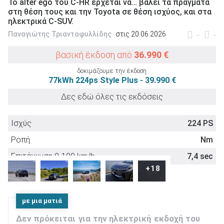
Το alter ego του C-HR έρχεται να… βάλει τα πράγματα
στη θέση τους και την Toyota σε θέση ισχύος, και στα
ηλεκτρικά C-SUV.
Παναγιώτης Τριανταφυλλίδης
στις 20.06.2026
-
-
βασική έκδοση από
36.990 €
ΑΝΑΖΗΤΗΣΗ
δοκιμάζουμε την έκδοση
77kWh 224ps Style Plus - 39.990 €
Μεταχειρισμένα
Δες εδώ όλες τις εκδόσεις
Ισχύς
224 PS
Ροπή
Nm
Επιτάχυνση 0-100 km/h
7,4 sec
ΑΝΑΖΗΤΗΣΗ
+18
Επιχειρήσεις
με μια ματιά
Δεν πρόκειται για την ηλεκτρική εκδοχή του