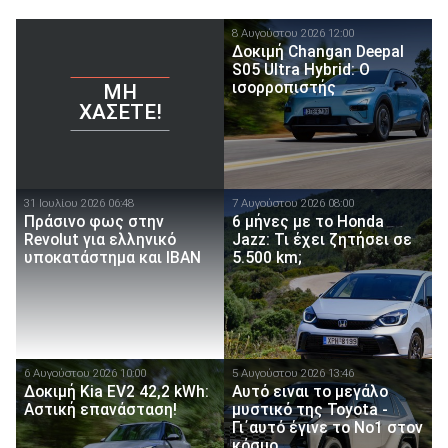
8 Αυγούστου 2026 12:00
Δοκιμή Changan Deepal
S05 Ultra Hybrid: Ο
ισορροπιστής
ΜΗ
ΧΆΣΕΤΕ!
31 Ιουλίου 2026 06:48
7 Αυγούστου 2026 08:00
Πράσινο φως στην
6 μήνες με το Honda
Revolut για ελληνικό
Jazz: Τι έχει ζητήσει σε
υποκατάστημα και IBAN
5.500 km;
6 Αυγούστου 2026 10:00
5 Αυγούστου 2026 13:46
Δοκιμή Kia EV2 42,2 kWh:
Αυτό ειναι τo μεγάλο
Αστική επανάσταση!
μυστικό της Toyota -
Γι΄αυτό έγινε το Νο1 στον
κόσμο