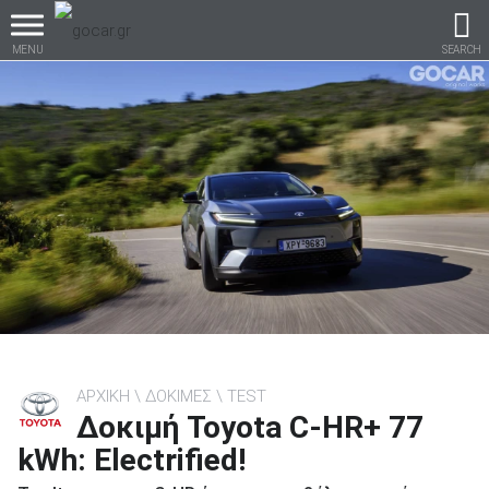
MENU
SEARCH
Βρες τα πάντα για το
αυτοκίνητο!
βρες το!
ΑΡΧΙΚΗ
ΔΟΚΙΜΕΣ
TEST
Δοκιμή Toyota C-ΗR+ 77
Καινούρια
kWh: Electrified!