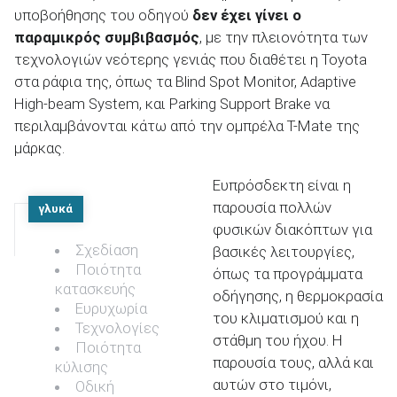
υποβοήθησης του οδηγού
δεν έχει γίνει ο
παραμικρός συμβιβασμός
, με την πλειονότητα των
τεχνολογιών νεότερης γενιάς που διαθέτει η Toyota
στα ράφια της, όπως τα Blind Spot Monitor, Adaptive
High-beam System, και Parking Support Brake να
περιλαμβάνονται κάτω από την ομπρέλα T-Mate της
μάρκας.
Ευπρόσδεκτη είναι η
παρουσία πολλών
γλυκά
φυσικών διακόπτων για
Σχεδίαση
βασικές λειτουργίες,
Ποιότητα
όπως τα προγράμματα
κατασκευής
οδήγησης, η θερμοκρασία
Ευρυχωρία
του κλιματισμού και η
Τεχνολογίες
στάθμη του ήχου. Η
Ποιότητα
παρουσία τους, αλλά και
κύλισης
αυτών στο τιμόνι,
Οδική