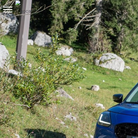
MENU
βρες το!
Καινούρια