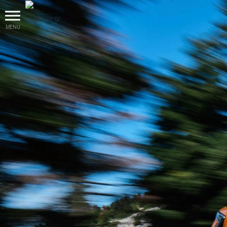
MENU
βρες το!
Καινούρια