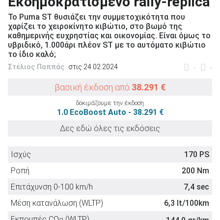
Εκδημοκρατισμένο rally-replica
Το Puma ST θυσιάζει την συμμετοχικότητα που
χαρίζει το χειροκίνητο κιβώτιο, στο βωμό της
καθημερινής ευχρηστίας και οικονομίας. Είναι όμως το
υβριδικό, 1.000άρι πλέον ST με το αυτόματο κιβώτιο
το ίδιο καλό;
ΑΝΑΖΗΤΗΣΗ
Στέλιος Παππάς
στις 24.02.2024
-
-
Μεταχειρισμένα
βασική έκδοση από
38.291 €
δοκιμάζουμε την έκδοση
1.0 EcoBoost Auto - 38.291 €
Δες εδώ όλες τις εκδόσεις
Ισχύς
170 PS
ΑΝΑΖΗΤΗΣΗ
Ροπή
200 Nm
Επιχειρήσεις
Επιτάχυνση 0-100 km/h
7,4 sec
Μέση κατανάλωση (WLTP)
6,3 lt/100km
Εκπομπές CO
(WLTP)