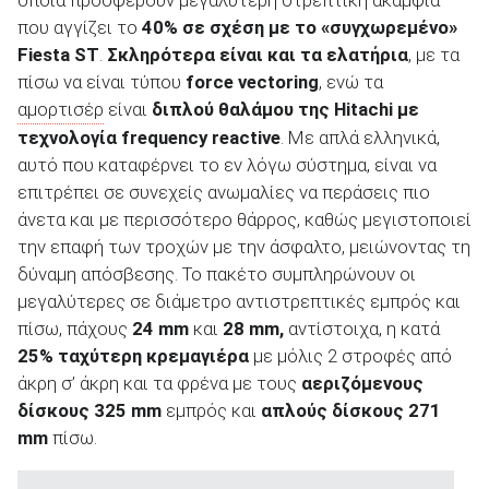
οποία προσφέρουν μεγαλύτερη στρεπτική ακαμψία
που αγγίζει το
40% σε σχέση με το «συγχωρεμένο»
Fiesta
ST
.
Σκληρότερα είναι και τα ελατήρια
, με τα
πίσω να είναι τύπου
force
vectoring
, ενώ τα
αμορτισέρ
είναι
διπλού θαλάμου της Hitachi με
τεχνολογία frequency reactive
. Με απλά ελληνικά,
αυτό που καταφέρνει το εν λόγω σύστημα, είναι να
επιτρέπει σε συνεχείς ανωμαλίες να περάσεις πιο
άνετα και με περισσότερο θάρρος, καθώς μεγιστοποιεί
την επαφή των τροχών με την άσφαλτο, μειώνοντας τη
δύναμη απόσβεσης. Το πακέτο συμπληρώνουν οι
μεγαλύτερες σε διάμετρο αντιστρεπτικές εμπρός και
πίσω, πάχους
24
mm
και
28
mm
,
αντίστοιχα, η κατά
25% ταχύτερη κρεμαγιέρα
με μόλις 2 στροφές από
άκρη σ’ άκρη και τα φρένα με τους
αεριζόμενους
δίσκους 325 mm
εμπρός και
απλούς δίσκους 271
mm
πίσω.