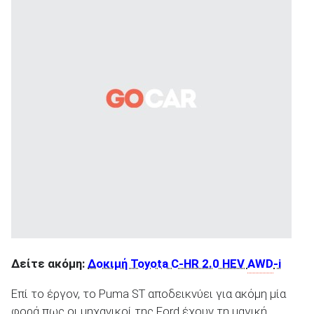
Δείτε ακόμη:
Δοκιμή Toyota C-HR 2.0 HEV
AWD
-i
Επί το έργον, το Puma ST αποδεικνύει για ακόμη μία
φορά πως οι μηχανικοί της Ford έχουν τη μαγική