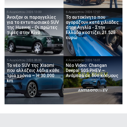
8 Αυγούστου 2026 13:00
6 Αυγούστου 2026 17:07
Άνοιξαν οι παραγγελίες
To αυτοκίνητο που
για το εντυπωσιακό SUV
αγοράζουν κατά χιλιάδες
της Huawei - Οι πρώτες
στην Αγγλία - Στην
τιμές στην Κίνα
Ελλάδα κοστίζει 21.528
ευρώ
5 Αυγούστου 2026 08:00
4 Αυγούστου 2026 16:01
Το νέο SUV της Xiaomi
Νέο Video: Changan
που αλλάζεις λάδια κάθε
Deepal S05 PHEV –
τρία χρόνια – Ή 30.000
Ανάμεσα σε δύο κόσμους
km