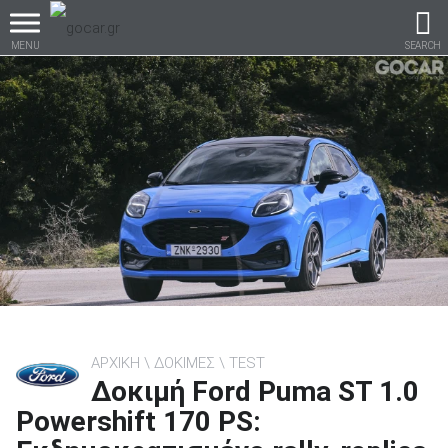
MENU
SEARCH
Βρες τα πάντα για το
αυτοκίνητο!
βρες το!
ΑΡΧΙΚΗ
ΔΟΚΙΜΕΣ
TEST
Δοκιμή Ford Puma ST 1.0
Καινούρια
Powershift 170 PS: