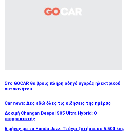
Στο GOCAR θα βρεις πλήρη οδηγό αγοράς ηλεκτρικού
αυτοκινήτου
Car news: Δες εδώ όλες τις ειδήσεις της ημέρας
Δοκιμή Changan Deepal S05 Ultra Hybrid: Ο
ισορροπιστής
6 μήνες με το Honda Jazz: Τι έχει ζητήσει σε 5.500 km;