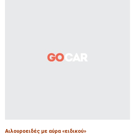
Αιλουροειδές με αύρα «ειδικού»