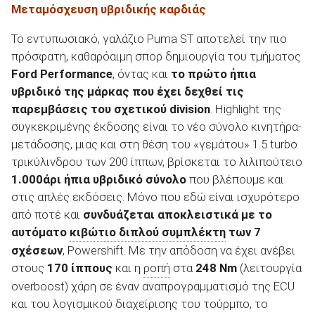
Μεταμόσχευση υβριδικής καρδιάς
Το εντυπωσιακό, γαλάζιο Puma ST αποτελεί την πιο
πρόσφατη, καθαρόαιμη σπορ δημιουργία του τμήματος
Ford Performance
, όντας και
το πρώτο ήπια
υβριδικό της μάρκας που έχει δεχθεί τις
παρεμβάσεις του σχετικού division
. Highlight της
συγκεκριμένης έκδοσης είναι το νέο σύνολο κινητήρα-
μετάδοσης, μιας και στη θέση του «γεμάτου» 1.5 turbo
τρικύλινδρου των 200 ίππων, βρίσκεται το λιλιπούτειο
1.000άρι ήπια υβριδικό σύνολο
που βλέπουμε και
στις απλές εκδόσεις. Μόνο που εδώ είναι ισχυρότερο
από ποτέ και
συνδυάζεται αποκλειστικά με το
αυτόματο
κιβώτιο διπλού συμπλέκτη
των 7
σχέσεων
, Powershift. Με την απόδοση να έχει ανέβει
στους
170 ίππους
και η
ροπή
στα
248 Nm
(λειτουργία
overboost) χάρη σε έναν αναπρογραμματισμό της ECU
και του λογισμικού διαχείρισης του τούρμπο, το