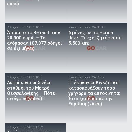
ευρώ
8 Αυγούστου 2026 10:00
7 Αυγούστου 2026 08:00
Άπιαστο το Renault των
6 μήνες με το Honda
20.900 ευρώ – Το
Jazz: Τι έχει ζητήσει σε
αγόρασαν 107.877 οδηγοί
5.500 km;
σε έξι μήνες
7 Αυγούστου 2026 10:51
6 Αυγούστου 2026 12:37
Αυτοί είναι οι 5 νέοι
Τι έκαναν οι Κινέζοι και
σταθμοί του Μετρό
κατασκευάζουν τόσο
Θεσσαλονίκης – Πότε
γρήγορα τα αυτοκίνητα;
ανοίγουν (video)
Έτσι ξεπέρασαν την
Ευρώπη (video)
7 Αυγούστου 2026 17:02