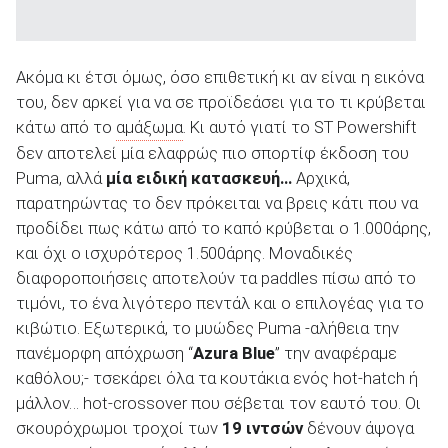
Ακόμα κι έτσι όμως, όσο επιθετική κι αν είναι η εικόνα
του, δεν αρκεί για να σε προϊδεάσει για το τι κρύβεται
κάτω από το
αμάξωμα
. Κι αυτό γιατί το ST Powershift
δεν αποτελεί μία ελαφρώς πιο σπορτίφ έκδοση του
Puma, αλλά
μία ειδική κατασκευή…
Αρχικά,
παρατηρώντας το δεν πρόκειται να βρεις κάτι που να
προδίδει πως κάτω από το καπό κρύβεται ο 1.000άρης,
και όχι ο ισχυρότερος 1.500άρης. Μοναδικές
διαφοροποιήσεις αποτελούν τα paddles πίσω από το
τιμόνι, το ένα λιγότερο πεντάλ και ο επιλογέας για το
κιβώτιο. Εξωτερικά, το μυώδες Puma -αλήθεια την
πανέμορφη απόχρωση “
Azura Blue
” την αναφέραμε
καθόλου;- τσεκάρει όλα τα κουτάκια ενός hot-hatch ή
μάλλον… hot-crossover που σέβεται τον εαυτό του. Οι
σκουρόχρωμοι τροχοί των
19 ιντσών
δένουν άψογα