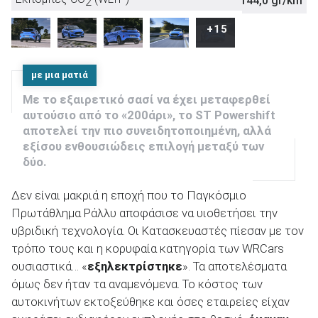
144,0 gr/km
2
Euro NCAP
+15
ΑΝΑΖΗΤΗΣΗ
με μια ματιά
Με το εξαιρετικό σασί να έχει μεταφερθεί
αυτούσιο από το «200άρι», το ST Powershift
αποτελεί την πιο συνειδητοποιημένη, αλλά
εξίσου ενθουσιώδεις επιλογή μεταξύ των
δύο.
Δεν είναι μακριά η εποχή που το Παγκόσμιο
Πρωτάθλημα Ράλλυ αποφάσισε να υιοθετήσει την
υβριδική τεχνολογία. Οι Κατασκευαστές πίεσαν με τον
τρόπο τους και η κορυφαία κατηγορία των WRCars
ουσιαστικά… «
εξηλεκτρίστηκε
». Τα αποτελέσματα
όμως δεν ήταν τα αναμενόμενα. Το κόστος των
αυτοκινήτων εκτοξεύθηκε και όσες εταιρείες είχαν