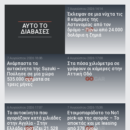
7 Αυγούστου 2026 14:14
Έκλεψαν σε μια νύχτα τις
8 κάμερες της
Αστυνομίας από τον
AYTO TO
δρόμο – Πάνω από 24.000
ΔΙΑΒΑΣΕΣ
δολάρια η ζημιά
7 Αυγούστου 2026 18:08
4 Αυγούστου 2026 17:00
Ανάρπαστα τα
Στα πόσα χιλιόμετρα σε
αυτοκίνητα της Suzuki –
γράφουν οι κάμερες στην
Πούλησε σε μία χώρα
Αττική Οδό
535.000 οχήματα σε
τρεις μήνες
6 Αυγούστου 2026 17:07
7 Αυγούστου 2026 15:38
To αυτοκίνητο που
Ετοιμοπαράδοτο το Νο1
αγοράζουν κατά χιλιάδες
pick-up της αγοράς – Το
στην Αγγλία - Στην
αποκτάς και με leasing
Ελλάδα κοστίζει 21.528
από 378 ευρώ