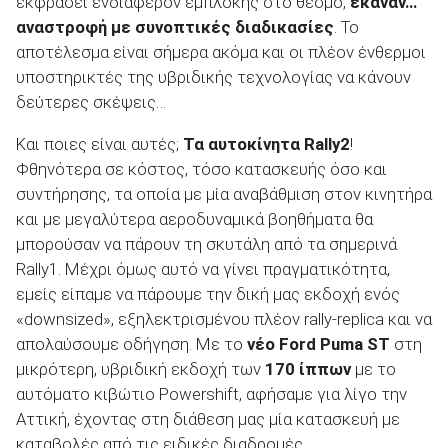
εκφράσει ενδιαφέρον εμπλοκής στο θεσμό,
έκαναν…
αναστροφή με συνοπτικές διαδικασίες
. To
αποτέλεσμα είναι σήμερα ακόμα και οι πλέον ένθερμοι
υποστηρικτές της υβριδικής τεχνολογίας να κάνουν
δεύτερες σκέψεις…
Και ποιες είναι αυτές;
Τα αυτοκίνητα Rally2
!
Φθηνότερα σε κόστος, τόσο κατασκευής όσο και
συντήρησης, τα οποία με μία αναβάθμιση στον κινητήρα
και με μεγαλύτερα αεροδυναμικά βοηθήματα θα
μπορούσαν να πάρουν τη σκυτάλη από τα σημερινά
Rally1. Μέχρι όμως αυτό να γίνει πραγματικότητα,
εμείς είπαμε να πάρουμε την δική μας εκδοχή ενός
«downsized», εξηλεκτρισμένου πλέον rally-replica και να
απολαύσουμε οδήγηση. Με το
νέο Ford Puma ST
στη
μικρότερη, υβριδική εκδοχή των
170 ίππων
με το
αυτόματο κιβώτιο Powershift, αφήσαμε για λίγο την
Αττική, έχοντας στη διάθεση μας μία κατασκευή με
καταβολές από τις ειδικές διαδρομές…