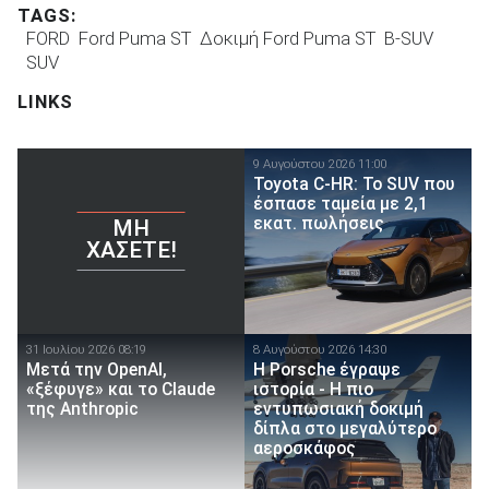
TAGS:
FORD
Ford Puma ST
Δοκιμή Ford Puma ST
B-SUV
SUV
LINKS
9 Αυγούστου 2026 11:00
Toyota C-HR: Το SUV που
έσπασε ταμεία με 2,1
εκατ. πωλήσεις
ΜΗ
ΧΆΣΕΤΕ!
31 Ιουλίου 2026 08:19
8 Αυγούστου 2026 14:30
Μετά την OpenAI,
H Porsche έγραψε
«ξέφυγε» και το Claude
ιστορία - H πιο
της Anthropic
εντυπωσιακή δοκιμή
δίπλα στο μεγαλύτερο
αεροσκάφος