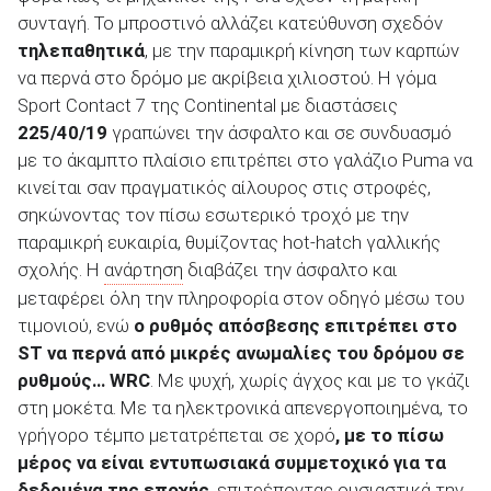
συνταγή. Το μπροστινό αλλάζει κατεύθυνση σχεδόν
τηλεπαθητικά
, με την παραμικρή κίνηση των καρπών
να περνά στο δρόμο με ακρίβεια χιλιοστού. Η γόμα
Sport Contact 7 της Continental με διαστάσεις
225/40/19
γραπώνει την άσφαλτο και σε συνδυασμό
με το άκαμπτο πλαίσιο επιτρέπει στο γαλάζιο Puma να
κινείται σαν πραγματικός αίλουρος στις στροφές,
σηκώνοντας τον πίσω εσωτερικό τροχό με την
παραμικρή ευκαιρία, θυμίζοντας hot-hatch γαλλικής
σχολής. Η
ανάρτηση
διαβάζει την άσφαλτο και
μεταφέρει όλη την πληροφορία στον οδηγό μέσω του
τιμονιού, ενώ
ο ρυθμός απόσβεσης επιτρέπει στο
ST
να περνά από μικρές ανωμαλίες του δρόμου σε
ρυθμούς… WRC
. Με ψυχή, χωρίς άγχος και με το γκάζι
στη μοκέτα. Με τα ηλεκτρονικά απενεργοποιημένα, το
γρήγορο τέμπο μετατρέπεται σε χορό
, με το πίσω
μέρος να είναι εντυπωσιακά συμμετοχικό για τα
δεδομένα της εποχής
, επιτρέποντας ουσιαστικά την