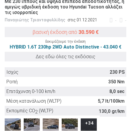
Με 230 ίππους και υψηλά επίπεδα αποδοτικότητας, η
αμιγώς υβριδική έκδοση του Hyundai Tucson αλλάζει
τις ισορροπίες
Παναγιώτης Τριανταφυλλίδης
στις 01.12.2021
-
-
βασική έκδοση από
30.590 €
ΑΝΑΖΗΤΗΣΗ
δοκιμάζουμε την έκδοση
HYBRID 1.6T 230hp 2WD Auto Distinctive - 43.040 €
Μεταχειρισμένα
Δες εδώ όλες τις εκδόσεις
Ισχύς
230 PS
Ροπή
350 Nm
Επιτάχυνση 0-100 km/h
8,0 sec
ΑΝΑΖΗΤΗΣΗ
Μέση κατανάλωση (WLTP)
5,7 lt/100km
Επιχειρήσεις
Εκπομπές CO
(WLTP)
130,0 gr/km
2
Euro NCAP
+34