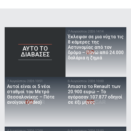
7 Αυγούστου 2026 14:14
Έκλεψαν σε μια νύχτα τις
8 κάμερες της
Αστυνομίας από τον
AYTO TO
δρόμο – Πάνω από 24.000
ΔΙΑΒΑΣΕΣ
δολάρια η ζημιά
7 Αυγούστου 2026 10:51
8 Αυγούστου 2026 10:00
Αυτοί είναι οι 5 νέοι
Άπιαστο το Renault των
σταθμοί του Μετρό
20.900 ευρώ – Το
Θεσσαλονίκης – Πότε
αγόρασαν 107.877 οδηγοί
ανοίγουν (video)
σε έξι μήνες
4 Αυγούστου 2026 17:00
9 Αυγούστου 2026 13:00