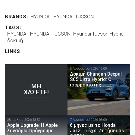
BRANDS:
HYUNDAI
HYUNDAI TUCSON
TAGS:
HYUNDAI
HYUNDAI TUCSON
Hyundai Tucson Hybrid
δοκιμή
LINKS
8 Αυγούστου 2026 12:00
Δοκιμή Changan Deepal
S05 Ultra Hybrid: Ο
ισορροπιστής
ΜΗ
ΧΆΣΕΤΕ!
28 Ιουλίου 2026 13:57
7 Αυγούστου 2026 08:00
Apple Upgrade: Η Apple
6 μήνες με το Honda
λανσάρει πρόγραμμα
Jazz: Τι έχει ζητήσει σε