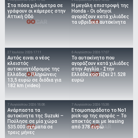
Στα πόσα χιλιόμετρα σε
Η μεγάλη επιστροφή της
γράφουν οι κάμερες στην
Honda - Οι οδηγοί
Αττική Οδό
αγοράζουν κατά χιλιάδες
τα υβριδικά αυτοκίνητα
27 Ιουλίου 2026 17:11
6 Αυγούστου 2026 17:07
Αυτός ειναι ο νέος
To αυτοκίνητο που
κλειστός
αγοράζουν κατά χιλιάδες
αυτοκινητόδρομος της
στην Αγγλία - Στην
Ελλάδας - Πληρώνεις
Ελλάδα κοστίζει 21.528
13,5 ευρώ σε διόδια για
ευρώ
182 km (video)
7 Αυγούστου 2026 18:08
7 Αυγούστου 2026 15:38
Ανάρπαστα τα
Ετοιμοπαράδοτο το Νο1
αυτοκίνητα της Suzuki –
pick-up της αγοράς – Το
Πούλησε σε μία χώρα
αποκτάς και με leasing
535.000 οχήματα σε
από 378 ευρώ
τρεις μήνες