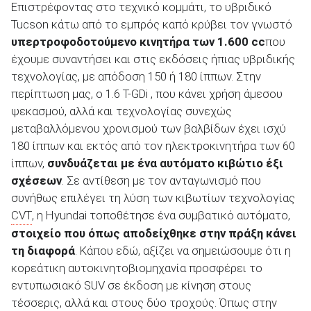
Επιστρέφοντας στο τεχνικό κομμάτι, το υβριδικό
Tucson κάτω από το εμπρός καπό κρύβει τον γνωστό
υπερτροφοδοτούμενο κινητήρα των 1.600
cc
που
έχουμε συναντήσει και στις εκδόσεις ήπιας υβριδικής
τεχνολογίας, με απόδοση 150 ή 180 ίππων. Στην
περίπτωση μας, ο 1.6 T-GDi , που κάνει χρήση άμεσου
ψεκασμού, αλλά και τεχνολογίας συνεχώς
μεταβαλλόμενου χρονισμού των βαλβίδων έχει ισχύ
180 ίππων και εκτός από τον ηλεκτροκινητήρα των 60
ίππων,
συνδυάζεται με ένα αυτόματο κιβώτιο έξι
σχέσεων
. Σε αντίθεση με τον ανταγωνισμό που
συνήθως επιλέγει τη λύση των κιβωτίων τεχνολογίας
CVT
, η Hyundai τοποθέτησε ένα συμβατικό αυτόματο,
στοιχείο που όπως αποδείχθηκε στην πράξη κάνει
τη διαφορά
. Κάπου εδώ, αξίζει να σημειώσουμε ότι η
κορεάτικη αυτοκινητοβιομηχανία προσφέρει το
εντυπωσιακό SUV σε έκδοση με κίνηση στους
τέσσερις, αλλά και στους δύο τροχούς. Όπως στην