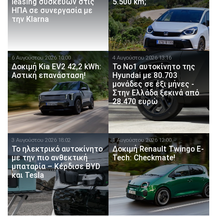
leasing συσκευών στις
5.500 km;
ΗΠΑ σε συνεργασία με
την Klarna
6 Αυγούστου 2026 10:00
4 Αυγούστου 2026 13:16
Δοκιμή Kia EV2 42,2 kWh:
Το Νο1 αυτοκίνητο της
Αστική επανάσταση!
Hyundai με 80.703
μονάδες σε έξι μήνες -
Στην Ελλάδα ξεκινά από
28.470 ευρώ
3 Αυγούστου 2026 18:02
1 Αυγούστου 2026 12:00
Το ηλεκτρικό αυτοκίνητο
Δοκιμή Renault Twingo E-
με την πιο ανθεκτική
Tech: Checkmate!
μπαταρία – Κέρδισε BYD
και Tesla