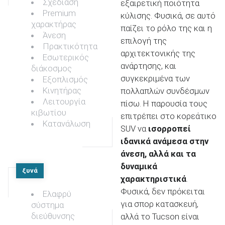
Σχεδίαση
εξαιρετική ποιότητα
Premium
κύλισης. Φυσικά, σε αυτό
χαρακτήρας
παίζει το ρόλο της και η
Άνεση
επιλογή της
Πρακτικότητα
αρχιτεκτονικής της
Εσωτερικός
ανάρτησης, και
διάκοσμος
συγκεκριμένα των
Εξοπλισμός
Κινητήρας
πολλαπλών συνδέσμων
Λειτουργία
πίσω. Η παρουσία τους
κιβωτίου
επιτρέπει στο κορεάτικο
Κατανάλωση
SUV να
ισορροπεί
ιδανικά ανάμεσα στην
άνεση, αλλά και τα
δυναμικά
ξυνά
χαρακτηριστικά
.
Φυσικά, δεν πρόκειται
Ελαφρύ
για σπορ κατασκευή,
σύστημα
διεύθυνσης
αλλά το Tucson είναι