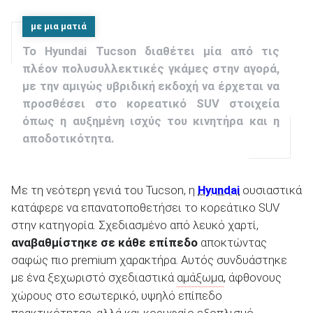
με μια ματιά
To Hyundai Tucson διαθέτει μία από τις
ΑΝΑΖΗΤΗΣΗ
πλέον πολυσυλλεκτικές γκάμες στην αγορά,
με την αμιγώς υβριδική εκδοχή να έρχεται να
προσθέσει στο κορεατικό SUV στοιχεία
όπως η αυξημένη ισχύς του κινητήρα και η
αποδοτικότητα.
Με τη νεότερη γενιά του Tucson, η
Hyundai
ουσιαστικά
κατάφερε να επανατοποθετήσει το κορεάτικο SUV
στην κατηγορία. Σχεδιασμένο από λευκό χαρτί,
αναβαθμίστηκε σε κάθε επίπεδο
αποκτώντας
σαφώς πιο premium χαρακτήρα. Αυτός συνδυάστηκε
με ένα ξεχωριστό σχεδιαστικά
αμάξωμα
, άφθονους
χώρους στο εσωτερικό, υψηλό επίπεδο
πρακτικότητας, αλλά και κορυφαίο εξοπλισμό