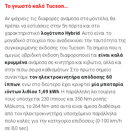
Το γνωστό καλό
Tucson
…
Αν ψάχνεις τις διαφορές ανάμεσα στα μοντέλα, θα
πρέπει να εστιάσεις στην 5
η
πόρτα και στο
χαρακτηριστικό
λογότυπο
Hybrid
. Αυτό είναι το
μοναδικό στοιχείο που αναδεικνύει την ταυτότητα της
συγκεκριμένης έκδοσης του Tucson. Τα σημεία που η
αμιγώς υβριδική έκδοση διαφοροποιείται
είναι καλά
κρυμμένα
ανάμεσα σε κινητήρα και κιβώτιο, αλλά και
στην πίσω σειρά καθισμάτων. Στο πρώτο σημείο
συναντάμε
τον ηλεκτροκινητήρα απόδοσης 60
ίππων
, ενώ στο δεύτερο έχει κρυφτεί
μία μπαταρία
ιόντων λιθίου 1,49
kWh
. Η παράλληλη λειτουργία
τους υπόσχεται 230 ίππους και 350 Nm ροπής.
Μάλιστα, τα 264 Nm από αυτά είναι άμεσα διαθέσιμα
από τον ηλεκτροκινητήρα, υποσχόμενο παράλληλα
πολύ καλές για την κατηγορία επιδόσεις (0-100 km/h
σε 8,0 sec).