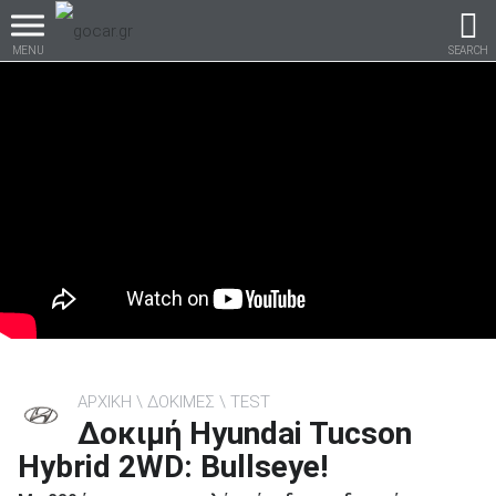
MENU
SEARCH
Βρες τα πάντα για το
αυτοκίνητο!
βρες το!
ΑΡΧΙΚΗ
ΔΟΚΙΜΕΣ
TEST
Δοκιμή Hyundai Tucson
Καινούρια
Hybrid 2WD: Bullseye!