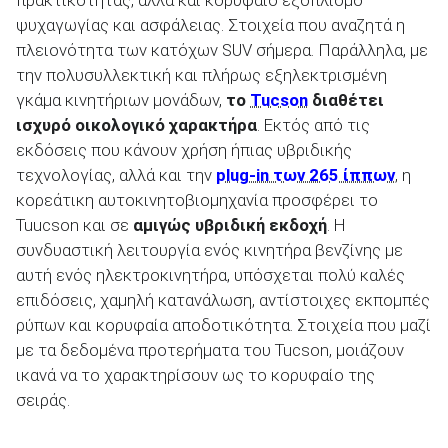
ψυχαγωγίας και ασφάλειας. Στοιχεία που αναζητά η
πλειονότητα των κατόχων SUV σήμερα. Παράλληλα, με
την πολυσυλλεκτική και πλήρως εξηλεκτρισμένη
γκάμα κινητήριων μονάδων,
το
Tucson
διαθέτει
ισχυρό οικολογικό χαρακτήρα
. Εκτός από τις
εκδόσεις που κάνουν χρήση ήπιας υβριδικής
τεχνολογίας, αλλά και την
plug-in των 265 ίππων
, η
κορεάτικη αυτοκινητοβιομηχανία προσφέρει το
Tuucson και σε
αμιγώς υβριδική εκδοχή
. Η
συνδυαστική λειτουργία ενός κινητήρα βενζίνης με
αυτή ενός ηλεκτροκινητήρα, υπόσχεται πολύ καλές
επιδόσεις, χαμηλή κατανάλωση, αντίστοιχες εκπομπές
ρύπων και κορυφαία αποδοτικότητα. Στοιχεία που μαζί
με τα δεδομένα προτερήματα του Tucson, μοιάζουν
ικανά να το χαρακτηρίσουν ως το κορυφαίο της
σειράς.