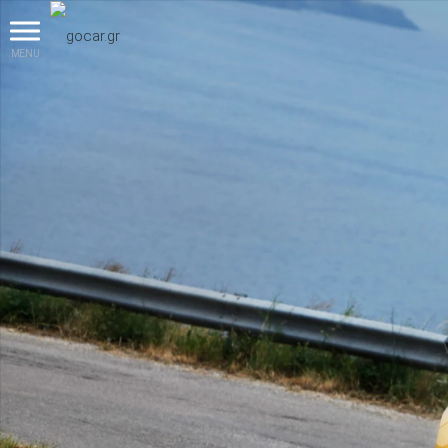
MENU
βρες το!
Καινούρια