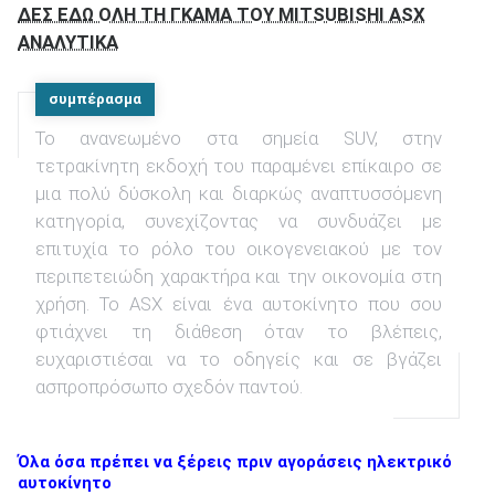
ΔΕΣ ΕΔΩ ΟΛΗ ΤΗ ΓΚΑΜΑ ΤΟΥ MITSUBISHI ASX
ΑΝΑΛΥΤΙΚΑ
συμπέρασμα
Το ανανεωμένο στα σημεία SUV, στην
τετρακίνητη εκδοχή του παραμένει επίκαιρο σε
μια πολύ δύσκολη και διαρκώς αναπτυσσόμενη
κατηγορία, συνεχίζοντας να συνδυάζει με
επιτυχία το ρόλο του οικογενειακού με τον
περιπετειώδη χαρακτήρα και την οικονομία στη
χρήση. Το ASX είναι ένα αυτοκίνητο που σου
φτιάχνει τη διάθεση όταν το βλέπεις,
ευχαριστιέσαι να το οδηγείς και σε βγάζει
ασπροπρόσωπο σχεδόν παντού.
Όλα όσα πρέπει να ξέρεις πριν αγοράσεις ηλεκτρικό
αυτοκίνητο