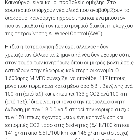
Καινούργοι είναι και οι προβολείς ομίχλης. Στο
εσωτερικό υπάρχουν νέα υλικά που αναβαθμίζουν το
διακοσμο, καινούργιο ηχοσύστημα και ένα μπουτόν
που αντικαθιστά τον περιστροφικό διακόπτη ελέγχου
της τετρακίνησης All Wheel Control (AWC).
Η ίδια η
τετρακίνηση
δεν έχει αλλαγές - δεν
χρειαζόταν άλλωστε. Σημαντικά νέα δεν έχουμε ούτε
στον τομέα των κινητήρων, όπου οι μικρές βελτιώσεις
εστιάζουν στην ελαφρώς καλύτερη οικονομία. Ο
1.600άρης MIVEC συνεχίζει να αποδίδει 117 ίππους,
μόνο που τώρα καίει κατά μέσο όρο 5,8 lt βενζίνης ανά
100 km (από 5,9) και εκπέμπει 133 g CO2 ανά 100 km
(από 135). Ίδια είναι η εικόνα στην πετρελαιοκίνητη
έκδοση, με τον 1.8 DiD να διατηρεί την κορυφαία ισχύ
των 150 ίππων, έχοντας μειωμένη κατανάλωση και
εκπομπές CO2 τόσο στις δικίνητες (5,4 lt/100 km και
141 g/km από 5,5 lt/100 km και 145 g/km αντίστοιχα)