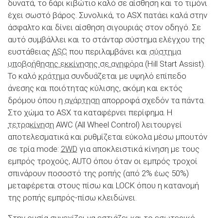
δυνατά, το 6άρι κιβώτιο καλό σε αίσθηση και το τιμόνι
έχει σωστό βάρος. Συνολικά, το ASX πατάει καλά στην
άσφαλτο και δίνει αίσθηση σιγουριάς στον οδηγό. Σε
αυτό συμβάλλει και το στάνταρ σύστημα ελέγχου της
ευστάθειας
ASC
που περιλαμβάνει και
σύστημα
υποβοήθησης εκκίνησης σε ανηφόρα
(Hill Start Assist).
Το καλό
κράτημα
συνδυάζεται με υψηλό επίπεδο
άνεσης και ποιότητας κύλισης, ακόμη και εκτός
δρόμου όπου η
ανάρτηση
απορροφά σχεδόν τα πάντα.
Στο χώμα το ASX τα καταφέρνει περίφημα. Η
τετρακίνηση
AWC (All Wheel Control) λειτουργεί
αποτελεσματικά και ρυθμίζεται εύκολα μέσω μπουτόν
σε τρία mode:
2WD
για αποκλειστικά κίνηση με τους
εμπρός τροχούς, AUTO όπου όταν οι εμπρός τροχοί
σπινάρουν ποσοστό της ροπής (από 2% έως 50%)
μεταφέρεται στους πίσω και LOCK όπου η κατανομή
της ροπής εμπρός-πίσω κλειδώνει.