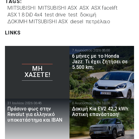
TAGS:
MITSUBISHI
MITSUBISHI ASX
ASX
ASX facelift
ASX 1.8 DiD 4x4
test drive
test
δοκιμή
ΔΟΚΙΜΗ MITSUBISHI ASX
diesel
πετρέλαιο
LINKS
7 Αυγούστου 2026 08:00
6 μήνες με το Honda
Jazz: Τι έχει ζητήσει σε
5.500 km;
ΜΗ
ΧΆΣΕΤΕ!
31 Ιουλίου 2026 06:48
6 Αυγούστου 2026 10:00
Πράσινο φως στην
Δοκιμή Kia EV2 42,2 kWh:
Revolut για ελληνικό
Αστική επανάσταση!
υποκατάστημα και IBAN