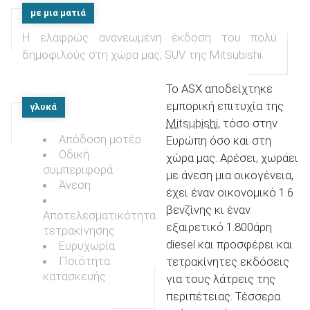
με μια ματιά
Η ελαφρώς ανανεωμένη έκδοση του πολύ
ΑΝΑΖΗΤΗΣΗ
δημοφιλούς στη χώρα μας, SUV της Mitsubishi.
Το ASX αποδείχτηκε
εμπορική επιτυχία της
γλυκά
Mitsubishi
, τόσο στην
Απόδοση μοτέρ
Ευρώπη όσο και στη
Οδική
χώρα μας. Αρέσει, χωράει
συμπεριφορά
με άνεση μια οικογένεια,
Άνεση
έχει έναν οικονομικό 1.6
βενζίνης κι έναν
Αποτελεσματικότητα
εξαιρετικό 1.800άρη
τετρακίνησης
diesel και προσφέρει και
Ευρυχωρία
Ποιότητα
τετρακίνητες εκδόσεις
κατασκευής
για τους λάτρεις της
περιπέτειας. Τέσσερα