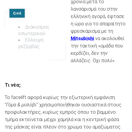
χρόνια μετά το
λανσάρισμά του στην
ξινά
ελληνική αγορά, έφτασε
η ώρα για το απαραίτητο
Διάκοσμος
φρεσκάρισμα με τη
εσωτερικού
Mitsubishi
να ακολουθεί
Έλλειψη
την τακτική «
ομάδα που
ρεζέρβας
κερδίζει, δεν την
αλλάζεις. Όχι πολύ
».
Τι νέα;
Το facelift αφορά κυρίως την εξωτερική εμφάνιση.
"
Γόμα & μολύβι
" χρησιμοποιήθηκαν ουσιαστικά στους
προφυλακτήρες, κυρίως εμπρός όπου το βαμμένο
τμήμα εκτείνεται μέχρι χαμηλά και η κεντρική φάσα
της μάσκας είναι πλέον στο χρώμα του αμαξώματος.