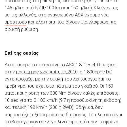
όσο και στις τετρακίνητες εκδόσεις (5,6 lt/100 km και
146 g/km από 5,7 lt/100 km και 150 g/km). Κλείνοντας
με τις αλλαγές, στο ανανεωμένο ASX έχουμε νέα
αμορτισέρ
και ελατήρια που δίνουν μια ελαφρώς πιο
σφικτή ρύθμιση.
Επί της ουσίας
Δοκιμάσαμε το τετρακίνητο ASX 1.8 Diesel. Όπως και
στην
πρώτη μας γνωριμία, το 2010
, ο 1.800άρης DiD
εντυπωσιάζει με την ομαλή του λειτουργία και το
τράβηγμα που έχει στο πάτημα του γκαζιού. Οι 150
ίπποι και η
ροπή
των 300 Nm δίνουν καλές επιδόσεις:
10 sec για το 0-100 km/h (9,7 η προσθιοκίνητη έκδοση)
και τελική 198 km/h (200 η
2WD
). Οδηγικά, δεν
παρουσιάζει αξιοσημείωτες διαφορές. Το πλαίσιο είναι
στιβαρό γέρνοντας λίγο λιγότερο από πριν, τα φρένα