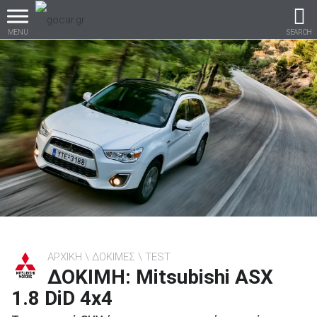
MENU
SEARCH
Βρες τα πάντα για το
αυτοκίνητο!
βρες το!
ΑΡΧΙΚΗ
ΔΟΚΙΜΕΣ
TEST
ΔΟΚΙΜΗ: Mitsubishi ASX
Καινούρια
1.8 DiD 4x4