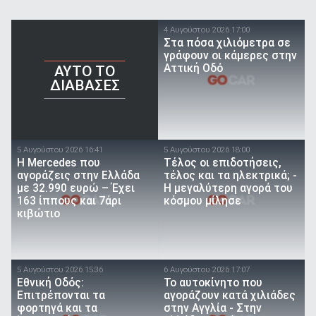
4 Αυγούστου 2026 17:00
Στα πόσα χιλιόμετρα σε
γράφουν οι κάμερες στην
Αττική Οδό
AYTO TO
ΔΙΑΒΑΣΕΣ
5 Αυγούστου 2026 16:41
5 Αυγούστου 2026 18:00
Η Mercedes που
Τέλος οι επιδοτήσεις,
αγοράζεις στην Ελλάδα
τέλος και τα ηλεκτρικά; -
με 32.990 ευρώ – Έχει
Η μεγαλύτερη αγορά του
163 ίππους και 7άρι
κόσμου μίλησε
κιβώτιο
5 Αυγούστου 2026 15:36
6 Αυγούστου 2026 17:07
Εθνική Οδός:
To αυτοκίνητο που
Επιτρέπονται τα
αγοράζουν κατά χιλιάδες
φορτηγά και τα
στην Αγγλία - Στην