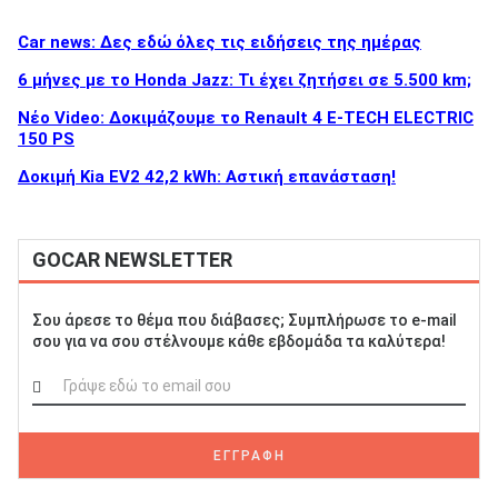
Car news: Δες εδώ όλες τις ειδήσεις της ημέρας
6 μήνες με το Honda Jazz: Τι έχει ζητήσει σε 5.500 km;
Νέο Video: Δοκιμάζουμε το Renault 4 E-TECH ELECTRIC
150 PS
Δοκιμή Kia EV2 42,2 kWh: Αστική επανάσταση!
GOCAR NEWSLETTER
Σου άρεσε το θέμα που διάβασες; Συμπλήρωσε το e-mail
σου για να σου στέλνουμε κάθε εβδομάδα τα καλύτερα!
ΕΓΓΡΑΦΗ