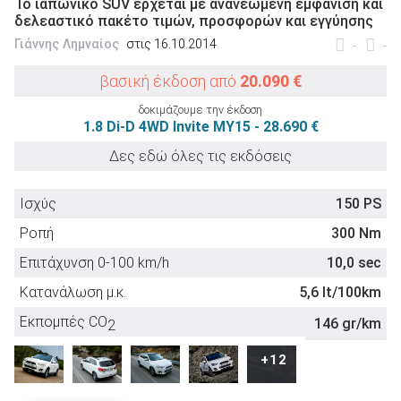
Το ιαπωνικό SUV έρχεται με ανανεωμένη εμφάνιση και
δελεαστικό πακέτο τιμών, προσφορών και εγγύησης
Γιάννης Λημναίος
στις 16.10.2014
-
-
βασική έκδοση από
20.090 €
ΑΝΑΖΗΤΗΣΗ
δοκιμάζουμε την έκδοση
1.8 Di-D 4WD Invite MY15 - 28.690 €
Μεταχειρισμένα
Δες εδώ όλες τις εκδόσεις
Ισχύς
150 PS
Ροπή
300 Nm
Επιτάχυνση 0-100 km/h
10,0 sec
ΑΝΑΖΗΤΗΣΗ
Κατανάλωση μ.κ.
5,6 lt/100km
Εκπομπές CO
146 gr/km
2
Επιχειρήσεις
Euro NCAP
+12