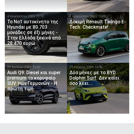
4 Αυγούστου 2026 13:16
1 Αυγούστου 2026 12:00
Το Νο1 αυτοκίνητο της
Δοκιμή Renault Twingo E-
Hyundai με 80.703
Tech: Checkmate!
μονάδες σε έξι μήνες -
Στην Ελλάδα ξεκινά από
28.470 ευρώ
29 Ιουλίου 2026 13:00
25 Ιουλίου 2026 16:00
Audi Q9: Diesel και super
Δύο μήνες με το BYD
premium το κορυφαίο
Dolphin Surf: Δεν καίει
SUV των Γερμανών - Η
όσο λέει…
πρώτη τιμή