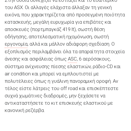
Στην ουσία συνεχίζει να εστιάζει και το εσωτερικό
του ASX. Οι αλλαγές ελάχιστα άλλαξαν τη γενική
εικόνα, που χαρακτηρίζεται από προσεγμένη ποιότητα
κατασκευής, μεγάλη ευρυχωρία για επιβάτες και
αποσκευές (πορτμπαγκάζ 419 lt), σωστή θέση
οδήγησης, αποτελεσματική ηχομόνωση, σωστή
εργονομία
, αλλά και μάλλον αδιάφορη σχεδίαση. Ο
εξοπλισμός περιλαμβάνει όλα τα απαραίτητα στοιχεία
άνεσης και ασφάλειας όπως
ASC
, 6 αερόσακους,
σύστημα ανίχνευσης πίεσης ελαστικών, ράδιο-CD και
air condition και μπορεί να εμπλουτιστεί με
πολυτέλειες όπως η γυάλινη πανοραμική οροφή. Αν
τέλος είστε λάτρεις του off road και επισκέπτεστε
συχνά χωμάτινες διαδρομές, μην ξεχάσετε να
αντικαταστήσετε το κιτ επισκευής ελαστικού με
κανονική ρεζέρβα.