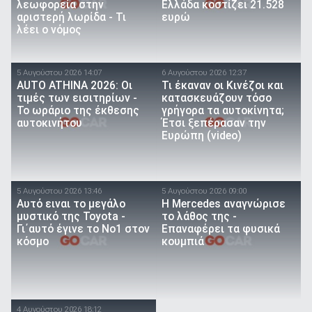
λεωφορεία στην
Ελλάδα κοστίζει 21.528
αριστερή λωρίδα - Τι
ευρώ
λέει ο νόμος
5 Αυγούστου 2026 14:07
6 Αυγούστου 2026 12:37
AUTO ATHINA 2026: Οι
Τι έκαναν οι Κινέζοι και
τιμές των εισιτηρίων -
κατασκευάζουν τόσο
Το ωράριο της έκθεσης
γρήγορα τα αυτοκίνητα;
αυτοκινήτου
Έτσι ξεπέρασαν την
Ευρώπη (video)
5 Αυγούστου 2026 13:46
5 Αυγούστου 2026 09:00
Αυτό ειναι τo μεγάλο
Η Mercedes αναγνώρισε
μυστικό της Toyota -
το λάθος της -
Γι΄αυτό έγινε το Νο1 στον
Επαναφέρει τα φυσικά
κόσμο
κουμπιά
4 Αυγούστου 2026 18:12