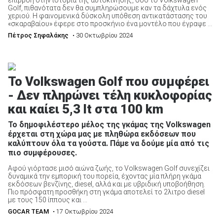
Golf, πιθανότατα δεν θα συμπληρώσουμε καν τα δάχτυλα ενός
χεριού. Η φαινομενικά δύσκολη υπόθεση αντικατάστασης του
«σκαραβαίου» έφερε στο προσκήνιο ένα μοντέλο που έγραψε ...
Πέτρος Σηφαλάκης
• 30 Οκτωβρίου 2024
Το Volkswagen Golf που συμφέρει
- Δεν πληρώνει τέλη κυκλοφορίας
και καίει 5,3 lt στα 100 km
Το δημοφιλέστερο μέλος της γκάμας της Volkswagen
έρχεται στη χώρα μας με πληθώρα εκδόσεων που
καλύπτουν όλα τα γούστα. Πάμε να δούμε μία από τις
πιο συμφέρουσες.
Αφού γιόρτασε μισό αιώνα ζωής, το Volkswagen Golf συνεχίζει
δυναμικά την εμπορική του πορεία, έχοντας μία πλήρη γκάμα
εκδόσεων βενζίνης, diesel, αλλά και με υβριδική υποβοήθηση.
Πιο πρόσφατη προσθήκη στη γκάμα αποτελεί το 2λιτρο diesel
με τους 150 ίππους και ...
GOCAR TEAM
• 17 Οκτωβρίου 2024