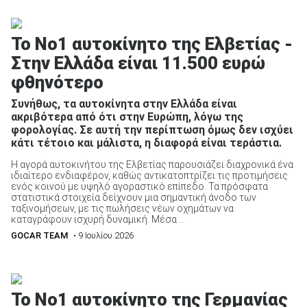
Το Νο1 αυτοκίνητο της Ελβετίας -
Στην Ελλάδα είναι 11.500 ευρώ
φθηνότερο
ΑΝΑΖΗΤΗΣΗ
Συνήθως, τα αυτοκίνητα στην Ελλάδα είναι
Μεταχειρισμένα
ακριβότερα από ότι στην Ευρώπη, λόγω της
φορολογίας. Σε αυτή την περίπτωση όμως δεν ισχύει
κάτι τέτοιο και μάλιστα, η διαφορά είναι τεράστια.
Η αγορά αυτοκινήτου της Ελβετίας παρουσιάζει διαχρονικά ένα
ιδιαίτερο ενδιαφέρον, καθώς αντικατοπτρίζει τις προτιμήσεις
ενός κοινού με υψηλό αγοραστικό επίπεδο. Τα πρόσφατα
στατιστικά στοιχεία δείχνουν μια σημαντική άνοδο των
ταξινομήσεων, με τις πωλήσεις νέων οχημάτων να
ΑΝΑΖΗΤΗΣΗ
καταγράφουν ισχυρή δυναμική. Μέσα ...
GOCAR TEAM
• 9 Ιουλίου 2026
Επιχειρήσεις
To No1 αυτοκίνητο της Γερμανίας