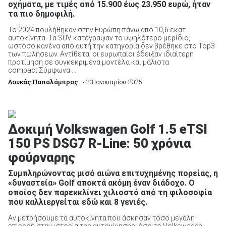
οχήματα, με τιμές από 15.900 έως 23.950 ευρώ, ήταν
τα πιο δημοφιλή.
Το 2024 πουλήθηκαν στην Ευρώπη πάνω από 10,6 εκατ.
αυτοκίνητα. Τα SUV κατέγραψαν το υψηλότερο μερίδιο,
ωστόσο κανένα από αυτή την κατηγορία δεν βρέθηκε στο Top3
των πωλήσεων. Αντίθετα, οι ευρωπαίοι έδειξαν ιδιαίτερη
προτίμηση σε συγκεκριμένα μοντέλα και μάλιστα
compact.Σύμφωνα ...
Λουκάς Παπαλάμπρος
• 23 Ιανουαρίου 2025
Δοκιμή Volkswagen Golf 1.5 eTSI
150 PS DSG7 R-Line: 50 χρόνια
φούρναρης
Συμπληρώνοντας μισό αιώνα επιτυχημένης πορείας, η
«δυναστεία» Golf αποκτά ακόμη έναν διάδοχο. Ο
οποίος δεν παρεκκλίνει χιλιοστό από τη φιλοσοφία
που καλλιεργείται εδώ και 8 γενιές.
Αν μετρήσουμε τα αυτοκίνητα που άσκησαν τόσο μεγάλη
επιρροή στην ιστορία της αυτοκίνησης, όσο το Volkswagen