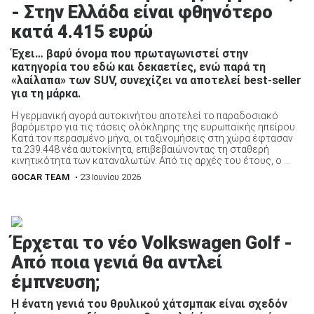
- Στην Ελλάδα είναι φθηνότερο
κατά 4.415 ευρώ
ΑΝΑΖΗΤΗΣΗ
Έχει… βαρύ όνομα που πρωταγωνιστεί στην
κατηγορία του εδώ και δεκαετίες, ενώ παρά τη
«λαίλαπα» των SUV, συνεχίζει να αποτελεί best-seller
για τη μάρκα.
Η γερμανική αγορά αυτοκινήτου αποτελεί το παραδοσιακό
βαρόμετρο για τις τάσεις ολόκληρης της ευρωπαϊκής ηπείρου.
Κατά τον περασμένο μήνα, οι ταξινομήσεις στη χώρα έφτασαν
τα 239.448 νέα αυτοκίνητα, επιβεβαιώνοντας τη σταθερή
κινητικότητα των καταναλωτών. Από τις αρχές του έτους, ο ...
GOCAR TEAM
• 23 Ιουνίου 2026
Έρχεται το νέο Volkswagen Golf -
Από ποια γενιά θα αντλεί
έμπνευση;
Η ένατη γενιά του θρυλικού χάτσμπακ είναι σχεδόν