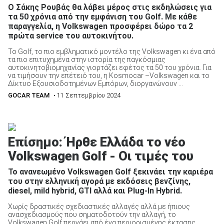
Ο Σάκης Ρουβάς θα λάβει μέρος στις εκδηλώσεις για
τα 50 χρόνια από την εμφάνιση του Golf. Με κάθε
παραγγελία, η Volkswagen προσφέρει δώρο τα 2
πρώτα service του αυτοκινήτου.
Το Golf, το πιο εμβληματικό μοντέλο της Volkswagen κι ένα από
τα πιο επιτυχημένα στην ιστορία της παγκόσμιας
αυτοκινητοβιομηχανίας γιορτάζει εφέτος τα 50 του χρόνια. Για
να τιμήσουν την επέτειό του, η Kosmocar –Volkswagen και το
Δίκτυο Εξουσιοδοτημένων Εμπόρων, διοργανώνουν ...
GOCAR TEAM
• 11 Σεπτεμβρίου 2024
Επίσημο: Ήρθε Ελλάδα το νέο
Volkswagen Golf - Οι τιμές του
Το ανανεωμένο Volkswagen Golf ξεκινάει την καριέρα
του στην ελληνική αγορά με εκδόσεις βενζίνης,
diesel, mild hybrid, GTI αλλά και Plug-In Hybrid.
Χωρίς δραστικές σχεδιαστικές αλλαγές αλλά με ήπιους
ανασχεδιασμούς που σηματοδοτούν την αλλαγή, το
Volkswagen Golf περνάει από ένα περιορισμένης έκτασης