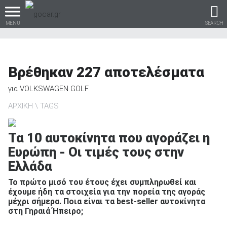
MENU
SEARCH
Βρέθηκαν
227
αποτελέσματα
Βρες τα πάντα για το
για
VOLKSWAGEN GOLF
αυτοκίνητο!
ΑΡΧΙΚΗ
TAGS
Τα 10 αυτοκίνητα που αγοράζει η
Ευρώπη - Οι τιμές τους στην
βρες το!
Ελλάδα
Το πρώτο μισό του έτους έχει συμπληρωθεί και
έχουμε ήδη τα στοιχεία για την πορεία της αγοράς
μέχρι σήμερα. Ποια είναι τα best-seller αυτοκίνητα
Καινούρια
στη Γηραιά Ήπειρο;