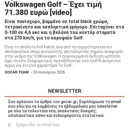
Volkswagen Golf – Έχει τιμή
71.380 ευρώ [video]
Είναι πανίσχυρο, βαμμένο σε total black χρώμα,
τετρακίνητο και εκπληκτικά γρήγορο. Επιταχύνει στα
0-100 σε 4,6 sec και η βελόνα του κοντέρ σταματά
στα 270 km/h, για το κορυφαίο Golf.
Είναι το απόλυτο hot hatch, ένα από τα ισχυρότερα και πιο
απολαυστικά σπορ αυτοκίνητα, αποτελώντας σημείο αναφοράς
στην γκάμα της Volkswagen. Η συγκεκριμένη έκδοση ωστόσο,
έχει το κάτι διαφορετικό, προσδίδοντας στο Golf R ακόμη πιο
άγριο και έντονο χαρακτήρα.Το Golf ...
GOCAR TEAM
• 23 Ιανουαρίου 2026
NEWSLETTER
Σου αρέσουν τα άρθρα του gocar.gr; Συμπλήρωσε το email
σου εδώ για να λαμβάνεις το εβδομαδιαίο μας newsletter
με όλα τα τελευταία νέα, αναλυτικές δοκιμές,
απολαυστικά video και ενδιαφέροντα στατιστικά.