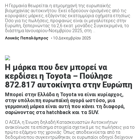
Η Γερμανία θεωρείται η ατμομηχανή της ευρωπαϊκής
βιομηχανίας αυτοκινήτου. Εκεί εδρεύουν ορισμένες από τις
κορυφαίες μάρκες, εξάγοντας εκατομμύρια οχήματα ετησίως.
Όσο για τις πωλήσεις, προφανώς είναι οι μεγαλύτερες στην
Ευρώπη, ξεπερνώντας τα 2,6 εκατ. μονάδες.Συγκεκριμένα, το
διάστημα Ιανουαρίου-Νοεμβρίου 2025, στη ...
Λουκάς Παπαλάμπρος
• 10 Δεκεμβρίου 2025
Η μάρκα που δεν μπορεί να
κερδίσει η Toyota – Πούλησε
872.817 αυτοκίνητα στην Ευρώπη
Μπορεί στην Ελλάδα η Toyota να είναι κυρίαρχος,
στην υπόλοιπη ευρωπαϊκή αγορά ωστόσο, μια
γερμανική μάρκα είναι αυτή που κάνει τη διαφορά,
σαρώνοντας στα hatchback και τα SUV.
O ACEA, η Ένωση δηλαδή Κατασκευαστών Αυτοκινήτων
ανακοίνωσε τα επίσημα στοιχεία σχετικά με τις πωλήσεις για το
πρώτο εξάμηνο της χρονιάς. Όπως αποδεικνύεται από τα
δεδομένα που συγκεντρώθηκαν, οι ευρωπαίοι οδηγοί δείχνουν