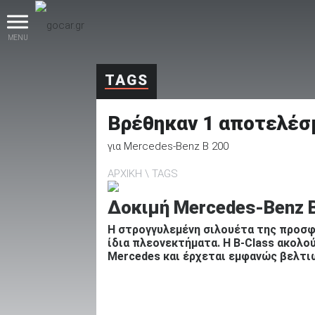
MENU
TAGS
Βρέθηκαν
1
αποτελέσ
για
Mercedes-Benz B 200
ΑΡΧΙΚΗ
TAGS
βρες το!
Δοκιμή Mercedes-Benz B 
H στρογγυλεμένη σιλουέτα της προσφ
ίδια πλεονεκτήματα. Η B-Class ακολ
Mercedes και έρχεται εμφανώς βελτι
Καινούρια