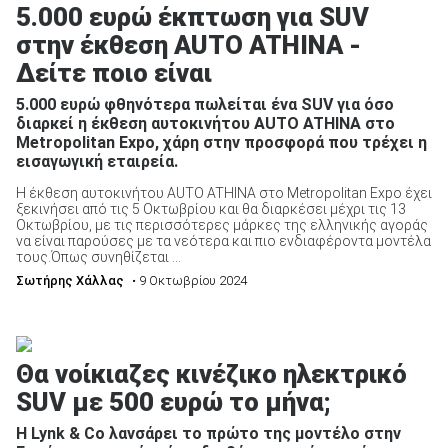
5.000 ευρώ έκπτωση για SUV
στην έκθεση AUTO ATHINA -
Δείτε ποιο είναι
5.000 ευρώ φθηνότερα πωλείται ένα SUV για όσο
ΑΝΑΖΗΤΗΣΗ
διαρκεί η έκθεση αυτοκινήτου AUTO ATHINA στο
Metropolitan Expo, χάρη στην προσφορά που τρέχει η
εισαγωγική εταιρεία.
Μεταχειρισμένα
Η έκθεση αυτοκινήτου AUTO ATHINA στο Metropolitan Expo έχει
ξεκινήσει από τις 5 Οκτωβρίου και θα διαρκέσει μέχρι τις 13
Οκτωβρίου, με τις περισσότερες μάρκες της ελληνικής αγοράς
να είναι παρούσες με τα νεότερα και πιο ενδιαφέροντα μοντέλα
τους.Όπως συνηθίζεται ...
Σωτήρης Χάλλας
• 9 Οκτωβρίου 2024
ΑΝΑΖΗΤΗΣΗ
Θα νοίκιαζες κινέζικο ηλεκτρικό
Επιχειρήσεις
SUV με 500 ευρώ το μήνα;
Η Lynk & Co λανσάρει το πρώτο της μοντέλο στην