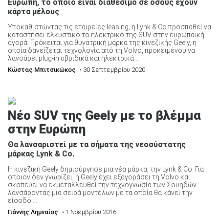
Ευρώπη, το οποίο είναι διαθέσιμο σε όσους έχουν
κάρτα μέλους
Υποκαθιστώντας τις εταιρείες leasing, η Lynk & Co προσπαθεί να
καταστήσει ελκυστικό το ηλεκτρικό της SUV στην ευρωπαϊκή
ΑΝΑΖΗΤΗΣΗ
αγορά. Πρόκειται για θυγατρική μάρκα της κινεζικής Geely, η
οποία δανείζεται τεχνολογία από τη Volvo, προκειμένου να
λανσάρει plug-in υβριδικά και ηλεκτρικά ...
Κώστας Μπιτσικώκος
• 30 Σεπτεμβρίου 2020
Νέο SUV της Geely με το βλέμμα
στην Ευρώπη
Θα λανσαριστεί με τα σήματα της νεοσύστατης
μάρκας Lynk & Co.
Η κινεζική Geely δημιούργησε μια νέα μάρκα, την Lynk & Co. Για
όποιον δεν γνωρίζει, η Geely έχει εξαγοράσει τη Volvo και
σκοπεύει να εκμεταλλευθεί την τεχνογνωσία των Σουηδών
λανσάροντας μια σειρά μοντέλων με τα οποία θα κάνει την
είσοδό ...
Γιάννης Λημναίος
• 1 Νοεμβρίου 2016