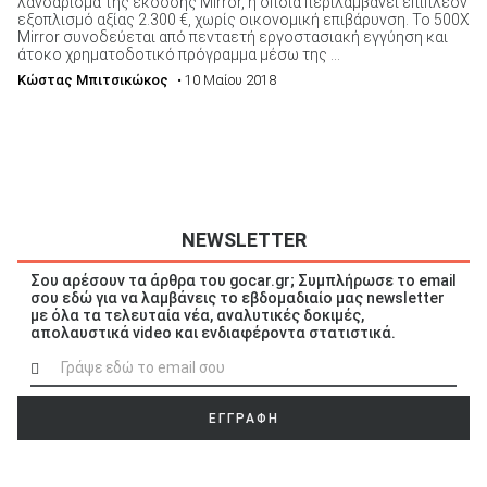
λανσάρισμα της έκδοσης Mirror, η οποία περιλαμβάνει επιπλέον
εξοπλισμό αξίας 2.300 €, χωρίς οικονομική επιβάρυνση. Το 500Χ
Mirror συνοδεύεται από πενταετή εργοστασιακή εγγύηση και
άτοκο χρηματοδοτικό πρόγραμμα μέσω της ...
ΑΝΑΖΗΤΗΣΗ
Κώστας Μπιτσικώκος
• 10 Μαίου 2018
NEWSLETTER
Σου αρέσουν τα άρθρα του gocar.gr; Συμπλήρωσε το email
σου εδώ για να λαμβάνεις το εβδομαδιαίο μας newsletter
με όλα τα τελευταία νέα, αναλυτικές δοκιμές,
απολαυστικά video και ενδιαφέροντα στατιστικά.
ΕΓΓΡΑΦΗ