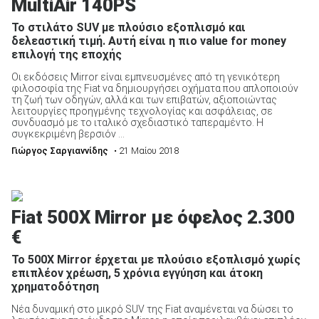
MultiAir 140PS
Το στιλάτο SUV με πλούσιο εξοπλισμό και
δελεαστική τιμή. Αυτή είναι η πιο value for money
επιλογή της εποχής
Οι εκδόσεις Mirror είναι εμπνευσμένες από τη γενικότερη
ΑΝΑΖΗΤΗΣΗ
φιλοσοφία της Fiat να δημιουργήσει οχήματα που απλοποιούν
τη ζωή των οδηγών, αλλά και των επιβατών, αξιοποιώντας
λειτουργίες προηγμένης τεχνολογίας και ασφάλειας, σε
Μεταχειρισμένα
συνδυασμό με το ιταλικό σχεδιαστικό ταπεραμέντο. Η
συγκεκριμένη βερσιόν ...
Γιώργος Σαργιαννίδης
• 21 Μαίου 2018
Fiat 500X Mirror με όφελος 2.300
ΑΝΑΖΗΤΗΣΗ
€
Το 500Χ Mirror έρχεται με πλούσιο εξοπλισμό χωρίς
Επιχειρήσεις
επιπλέον χρέωση, 5 χρόνια εγγύηση και άτοκη
χρηματοδότηση
Νέα δυναμική στο μικρό SUV της Fiat αναμένεται να δώσει το