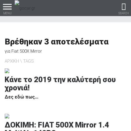
MENU
SEARCH
Βρέθηκαν
3
αποτελέσματα
Βρες τα πάντα για το
για
Fiat 500X Mirror
αυτοκίνητο!
ΑΡΧΙΚΗ
TAGS
Κάνε το 2019 την καλύτερή σου
χρονιά!
βρες το!
Δες εδώ πως...
Καινούρια
ΔΟΚΙΜΗ: FIAT 500X Mirror 1.4