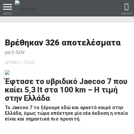
MENU
SEARCH
Βρέθηκαν
326
αποτελέσματα
Βρες τα πάντα για το
για
C-SUV
αυτοκίνητο!
ΑΡΧΙΚΗ
TAGS
Έφτασε το υβριδικό Jaecoo 7 που
καίει 5,3 lt στα 100 km – Η τιμή
βρες το!
στην Ελλάδα
Το Jaecoo 7 το ξέρουμε εδώ και αρκετό καιρό στην
Ελλάδα, όμως τώρα απέκτησε μία νέα έκδοση η οποία
είναι και σημαντικά πιο προσιτή.
Καινούρια