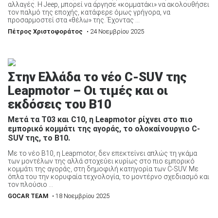
αλλαγές. Η Jeep, μπορεί να άργησε «κομματάκι» να ακολουθήσει
τον παλμό της εποχής, κατάφερε όμως γρήγορα, να
προσαρμοστεί στα «θέλω» της. Έχοντας ...
Πέτρος Χριστοφοράτος
• 24 Νοεμβρίου 2025
Στην Ελλάδα το νέο C-SUV της
Leapmotor – Οι τιμές και οι
εκδόσεις του B10
Μετά τα Τ03 και C10, η Leapmotor ρίχνει στο πιο
εμπορικό κομμάτι της αγοράς, το ολοκαίνουργιο C-
SUV της, το B10.
Με το νέο B10, η Leapmotor, δεν επεκτείνει απλώς τη γκάμα
των μοντέλων της αλλά στοχεύει κυρίως στο πιο εμπορικό
κομμάτι της αγοράς, στη δημοφιλή κατηγορία των C-SUV. Με
όπλα του την κορυφαία τεχνολογία, το μοντέρνο σχεδιασμό και
τον πλούσιο ...
GOCAR TEAM
• 18 Νοεμβρίου 2025