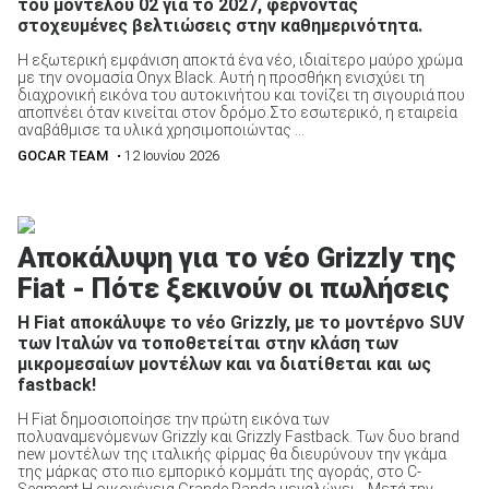
του μοντέλου 02 για το 2027, φέρνοντας
στοχευμένες βελτιώσεις στην καθημερινότητα.
Η εξωτερική εμφάνιση αποκτά ένα νέο, ιδιαίτερο μαύρο χρώμα
με την ονομασία Onyx Black. Αυτή η προσθήκη ενισχύει τη
ΑΝΑΖΗΤΗΣΗ
διαχρονική εικόνα του αυτοκινήτου και τονίζει τη σιγουριά που
αποπνέει όταν κινείται στον δρόμο.Στο εσωτερικό, η εταιρεία
αναβάθμισε τα υλικά χρησιμοποιώντας ...
GOCAR TEAM
• 12 Ιουνίου 2026
Αποκάλυψη για το νέο Grizzly της
Fiat - Πότε ξεκινούν οι πωλήσεις
H Fiat αποκάλυψε το νέο Grizzly, με το μοντέρνο SUV
των Ιταλών να τοποθετείται στην κλάση των
μικρομεσαίων μοντέλων και να διατίθεται και ως
fastback!
H Fiat δημοσιοποίησε την πρώτη εικόνα των
πολυαναμενόμενων Grizzly και Grizzly Fastback. Των δυο brand
new μοντέλων της ιταλικής φίρμας θα διευρύνουν την γκάμα
της μάρκας στο πιο εμπορικό κομμάτι της αγοράς, στο C-
Segment.Η οικογένεια Grande Panda μεγαλώνει… Μετά την ...