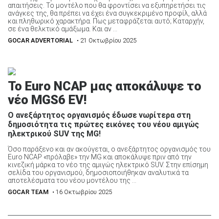
απαιτήσεις. Το μοντέλο που θα φροντίσει να εξυπηρετήσει τις
ανάγκες της, θα πρέπει να έχει ένα συγκεκριμένο προφίλ, αλλά
και πληθωρικό χαρακτήρα. Πως μεταφράζεται αυτό; Καταρχήν,
σε ένα θελκτικό αμάξωμα. Και αν ...
GOCAR ADVERTORIAL
• 21 Οκτωβρίου 2025
Το Euro NCAP μας αποκάλυψε το
νέο MGS6 EV!
Ο ανεξάρτητος οργανισμός έδωσε νωρίτερα στη
δημοσιότητα τις πρώτες εικόνες του νέου αμιγώς
ηλεκτρικού SUV της MG!
Όσο παράξενο και αν ακούγεται, ο ανεξάρτητος οργανισμός του
Euro NCAP «πρόλαβε» την MG και αποκάλυψε πριν από την
κινεζική μάρκα το νέο της αμιγώς ηλεκτρικό SUV. Στην επίσημη
σελίδα του οργανισμού, δημοσιοποιήθηκαν αναλυτικά τα
αποτελέσματα του νέου μοντέλου της ...
GOCAR TEAM
• 16 Οκτωβρίου 2025