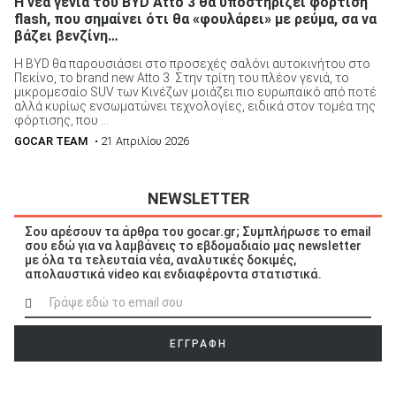
Η νέα γενιά του BYD Atto 3 θα υποστηρίζει φόρτιση
flash, που σημαίνει ότι θα «φουλάρει» με ρεύμα, σα να
βάζει βενζίνη…
Η BYD θα παρουσιάσει στο προσεχές σαλόνι αυτοκινήτου στο
Πεκίνο, το brand new Atto 3. Στην τρίτη του πλέον γενιά, το
μικρομεσαίο SUV των Κινέζων μοιάζει πιο ευρωπαϊκό από ποτέ
αλλά κυρίως ενσωματώνει τεχνολογίες, ειδικά στον τομέα της
φόρτισης, που ...
GOCAR TEAM
• 21 Απριλίου 2026
NEWSLETTER
Σου αρέσουν τα άρθρα του gocar.gr; Συμπλήρωσε το email
σου εδώ για να λαμβάνεις το εβδομαδιαίο μας newsletter
με όλα τα τελευταία νέα, αναλυτικές δοκιμές,
απολαυστικά video και ενδιαφέροντα στατιστικά.
ΕΓΓΡΑΦΗ