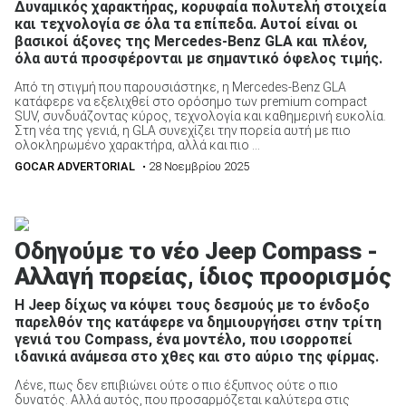
Δυναμικός χαρακτήρας, κορυφαία πολυτελή στοιχεία
και τεχνολογία σε όλα τα επίπεδα. Αυτοί είναι οι
βασικοί άξονες της Mercedes-Benz GLA και πλέον,
όλα αυτά προσφέρονται με σημαντικό όφελος τιμής.
Από τη στιγμή που παρουσιάστηκε, η Mercedes-Benz GLA
κατάφερε να εξελιχθεί στο ορόσημο των premium compact
SUV, συνδυάζοντας κύρος, τεχνολογία και καθημερινή ευκολία.
Στη νέα της γενιά, η GLA συνεχίζει την πορεία αυτή με πιο
ολοκληρωμένο χαρακτήρα, αλλά και πιο ...
GOCAR ADVERTORIAL
• 28 Νοεμβρίου 2025
Οδηγούμε το νέο Jeep Compass -
Αλλαγή πορείας, ίδιος προορισμός
Η Jeep δίχως να κόψει τους δεσμούς με το ένδοξο
παρελθόν της κατάφερε να δημιουργήσει στην τρίτη
γενιά του Compass, ένα μοντέλο, που ισορροπεί
ιδανικά ανάμεσα στο χθες και στο αύριο της φίρμας.
Λένε, πως δεν επιβιώνει ούτε ο πιο έξυπνος ούτε ο πιο
δυνατός. Αλλά αυτός, που προσαρμόζεται καλύτερα στις