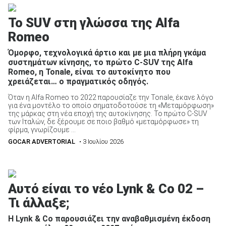
To SUV στη γλώσσα της Alfa
Romeo
Όμορφο, τεχνολογικά άρτιο και με μια πλήρη γκάμα
ΑΝΑΖΗΤΗΣΗ
συστημάτων κίνησης, το πρώτο C-SUV της Alfa
Romeo, η Tonale, είναι το αυτοκίνητο που
χρειάζεται… ο πραγματικός οδηγός.
Μεταχειρισμένα
Όταν η Alfa Romeo το 2022 παρουσίαζε την Tonale, έκανε λόγο
για ένα μοντέλο το οποίο σηματοδοτούσε τη «Μεταμόρφωση»
της μάρκας στη νέα εποχή της αυτοκίνησης. Το πρώτο C-SUV
των Ιταλών, δε ξέρουμε σε ποιο βαθμό «μεταμόρφωσε» τη
φίρμα, γνωρίζουμε ...
GOCAR ADVERTORIAL
• 3 Ιουλίου 2026
ΑΝΑΖΗΤΗΣΗ
Αυτό είναι το νέο Lynk & Co 02 –
Επιχειρήσεις
Τι άλλαξε;
Η Lynk & Co παρουσιάζει την αναβαθμισμένη έκδοση