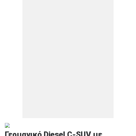
Γερμανικό Diesel C-SUV με