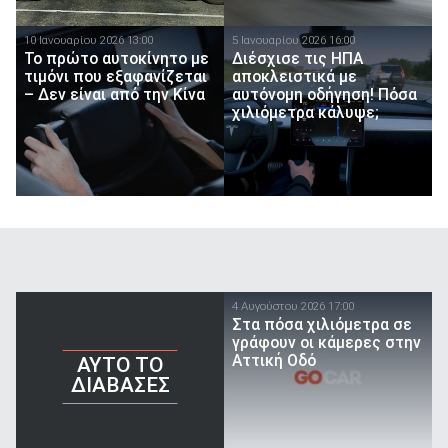
10 Ιανουαρίου 2026 13:00
5 Ιανουαρίου 2026 16:00
Το πρώτο αυτοκίνητο με
Διέσχισε τις ΗΠΑ
τιμόνι που εξαφανίζεται
αποκλειστικά με
– Δεν είναι από την Κίνα
αυτόνομη οδήγηση! Πόσα
χιλιόμετρα κάλυψε;
4 Αυγούστου 2026 17:00
Στα πόσα χιλιόμετρα σε
γράφουν οι κάμερες στην
Αττική Οδό
AYTO TO
ΔΙΑΒΑΣΕΣ