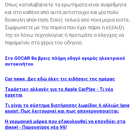
Όπως καταλαβαίνετε τα ερωτήματα είναι αναρίθμητα
και στο καθένα από αυτά αντιστοιχεί και μία πολύ
δύσκολη απάντηση. Εσείς τελικά από ποια μεριά είστε;
Συμφωνείτε με την πορεία που έχει πάρει η εξέλιξη
της εν λόγω τεχνολογίας ή προτιμάτε ο έλεγχος να
παραμείνει στα χέρια του οδηγού;
Στο GOCAR θα βρεις πλήρη οδηγό αγοράς ηλεκτρικού
αυτοκινήτου
Car news: Δες εδώ όλες τις ειδήσεις της ημέρας
Τεράστιες αλλαγές για το Apple CarPlay - Τι νέο
έρχεται
Tι είναι το σύστημα διατήρησης λωρίδας ή αλλιώς lane
assist; Πως λειτουργεί και πως απενεργοποιείται;
Η γερμανική μάρκα που εξακολουθεί να επενδύει στα
diesel - Παρουσίασε νέο V6!