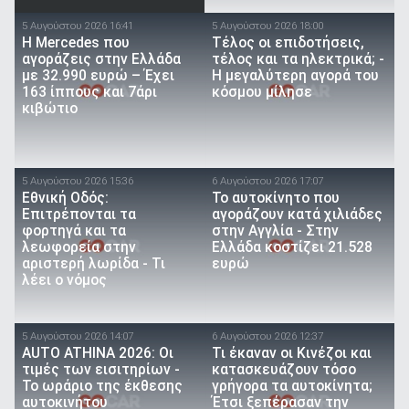
5 Αυγούστου 2026 16:41
5 Αυγούστου 2026 18:00
Η Mercedes που
Τέλος οι επιδοτήσεις,
αγοράζεις στην Ελλάδα
τέλος και τα ηλεκτρικά; -
με 32.990 ευρώ – Έχει
Η μεγαλύτερη αγορά του
163 ίππους και 7άρι
κόσμου μίλησε
κιβώτιο
5 Αυγούστου 2026 15:36
6 Αυγούστου 2026 17:07
Εθνική Οδός:
To αυτοκίνητο που
Επιτρέπονται τα
αγοράζουν κατά χιλιάδες
φορτηγά και τα
στην Αγγλία - Στην
λεωφορεία στην
Ελλάδα κοστίζει 21.528
αριστερή λωρίδα - Τι
ευρώ
λέει ο νόμος
5 Αυγούστου 2026 14:07
6 Αυγούστου 2026 12:37
AUTO ATHINA 2026: Οι
Τι έκαναν οι Κινέζοι και
τιμές των εισιτηρίων -
κατασκευάζουν τόσο
Το ωράριο της έκθεσης
γρήγορα τα αυτοκίνητα;
αυτοκινήτου
Έτσι ξεπέρασαν την