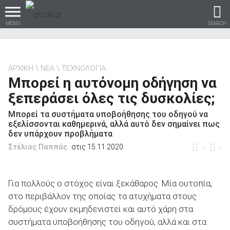
MENU
SEARCH
ΑΡΧΙΚΗ
ΝΕΑ
ΤΕΧΝΟΛΟΓΙΑ
Μπορεί η αυτόνομη οδήγηση να
Βρες τα πάντα για το
ξεπεράσει όλες τις δυσκολίες;
αυτοκίνητο!
Μπορεί τα συστήματα υποβοήθησης του οδηγού να
εξελίσσονται καθημερινά, αλλά αυτό δεν σημαίνει πως
δεν υπάρχουν προβλήματα
Στέλιος Παππάς
στις 15.11.2020
-
-
βρες το!
Για πολλούς ο στόχος είναι ξεκάθαρος. Μία ουτοπία,
στο περιβάλλον της οποίας τα ατυχήματα στους
δρόμους έχουν εκμηδενιστεί και αυτό χάρη στα
Καινούρια
συστήματα υποβοήθησης του οδηγού, αλλά και στα