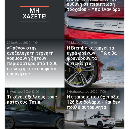
ευθύνη σε περίπτωση
τροχαίου – Υπό έναν όρο
ΜΗ
ΧΆΣΕΤΕ!
29 Ιουλίου 2026 11:04
17 Μαίου 2026 10:00
«Φρένο» στην
Η Brembo καταργεί τα
ανεξέλεγκτη τεχνητή
υγρά φρένων – Πώς θα
νοημοσύνη ζητούν
φρενάρουν τα
περισσότερα από 1.200
αυτοκίνητα;
στελέχη και κορυφαίοι
ερευνητές
8 Μαρτίου 2026 13:00
3 Φεβρουαρίου 2026 17:00
Τι κάνει έξαλλους τους
Η εταιρεία που έχει αξία
κατόχους Tesla;
126 δις δολάρια - Και δεν
πουλά αυτοκίνητα