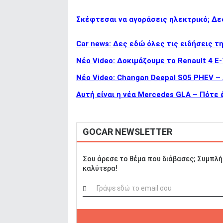
ΑΝΑΖΗΤΗΣΗ
Σκέφτεσαι να αγοράσεις ηλεκτρικό; Δες
Car news: Δες εδώ όλες τις ειδήσεις τ
Νέο Video: Δοκιμάζουμε το Renault 4 
Νέο Video: Changan Deepal S05 PHEV –
Αυτή είναι η νέα Mercedes GLA – Πότε 
GOCAR NEWSLETTER
Σου άρεσε το θέμα που διάβασες; Συμπλή
καλύτερα!