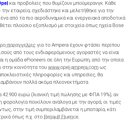
Opel
και προβολείς που θυμίζουν μπούμερανγκ. Κάθε
την εταιρεία, σχεδιάστηκε και μελετήθηκε για την
 ένα από τα πιο αεροδυναμικά και ενεργειακά αποδοτικά
θέτει πλούσιο εξοπλισμό με στοιχεία όπως ηχεία Bose
ρο-παραγγελίες
για το Ampera έχουν φτάσει περίπου
 μισούς από τους ενδιαφερόμενους αγοραστές να είναι
αι η ομάδα ePioneers σε όλη την Ευρώπη, από την οποία
ι στην κοινότητα του
www.opel-ampera.com
ως
αποκλειστικές πληροφορίες και υπηρεσίες, θα
λαμβάνουν πολλά ακόμα πλεονεκτήματα.
α 42.900 ευρώ (λιανική τιμή πώλησης με ΦΠΑ 19%), αν
η φορολογία ποικίλουν ανάλογα με την αγορά, οι τιμές
ντως, στην τιμή συμπεριλαμβάνεται η μπαταρία, κάτι
τρικά όπως π.χ. στο
Renault Fluence
.