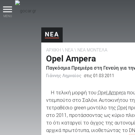
MENU
ΝΕΑ
ΑΡΧΙΚΗ
ΝΕΑ
ΝΕΑ ΜΟΝΤΕΛΑ
Opel Ampera
Παγκόσμια Πρεμιέρα στη Γενεύη για τ
Γιάννης Λημναίος
στις 01.03.2011
βρες το!
Η τελική μορφή του
Opel Ampera
που
ντεμπούτο στο Σαλόνι Αυτοκινήτου της
τετραθέσιο green μοντέλο της
Opel
πρό
στο 2011, προτάσσοντας ως κύριο πλε
Καινούρια
το ότι καταργεί το άγχος της αυτονομ
αρχικά πρωτότυπα, υιοθετώντας το
D