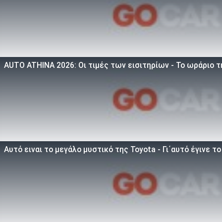
AUTO ATHINA 2026: Οι τιμές των εισιτηρίων - Το ωράριο 
Αυτό ειναι τo μεγάλο μυστικό της Toyota - Γι΄αυτό έγινε τ