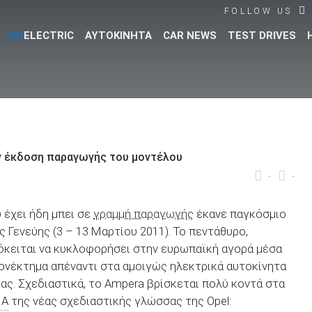
FOLLOW US
GO
ELECTRIC
ΑΥΤΟΚΙΝΗΤΑ
CAR NEWS
TEST DRIVES
Βρες τα πάντα για το αυτοκίνητο!
ην έκδοση παραγωγής του μοντέλου
-
-
 έχει ήδη μπει σε
γραμμή παραγωγής
έκανε παγκόσμιο
 Γενεύης (3 – 13 Μαρτίου 2011). Το πεντάθυρο,
κειται να κυκλοφορήσει στην ευρωπαϊκή αγορά μέσα
ονέκτημα απέναντι στα αμοιγώς ηλεκτρικά αυτοκίνητα
ίας. Σχεδιαστικά, το Ampera βρίσκεται πολύ κοντά στα
NA
της νέας σχεδιαστικής γλώσσας της Opel: