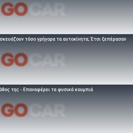
τασκευάζουν τόσο γρήγορα τα αυτοκίνητα; Έτσι ξεπέρασαν
άθος της - Επαναφέρει τα φυσικά κουμπιά