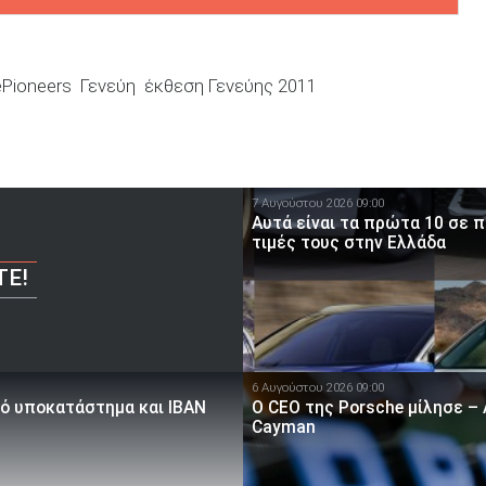
ePioneers
Γενεύη
έκθεση Γενεύης 2011
7 Αυγούστου 2026 09:00
Αυτά είναι τα πρώτα 10 σε 
τιμές τους στην Ελλάδα
ΤΕ!
6 Αυγούστου 2026 09:00
κό υποκατάστημα και IBAN
Ο CEO της Porsche μίλησε – 
Cayman