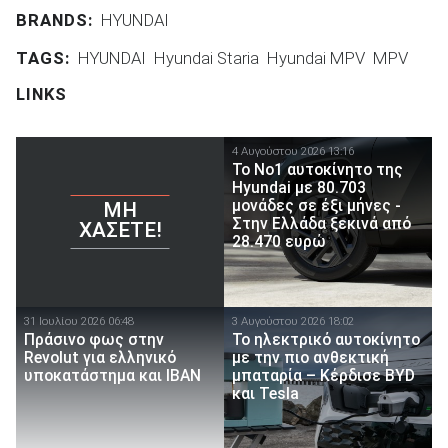
BRANDS:
HYUNDAI
TAGS:
HYUNDAI
Hyundai Staria
Hyundai MPV
MPV
LINKS
4 Αυγούστου 2026 13:16
Το Νο1 αυτοκίνητο της
Hyundai με 80.703
μονάδες σε έξι μήνες -
ΜΗ
Στην Ελλάδα ξεκινά από
ΧΆΣΕΤΕ!
28.470 ευρώ
31 Ιουλίου 2026 06:48
3 Αυγούστου 2026 18:02
Πράσινο φως στην
Το ηλεκτρικό αυτοκίνητο
Revolut για ελληνικό
με την πιο ανθεκτική
υποκατάστημα και IBAN
μπαταρία – Κέρδισε BYD
και Tesla