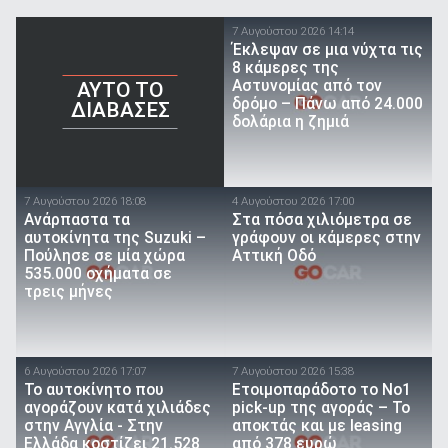
7 Αυγούστου 2026 14:14
Έκλεψαν σε μια νύχτα τις
8 κάμερες της
Αστυνομίας από τον
AYTO TO
δρόμο – Πάνω από 24.000
ΔΙΑΒΑΣΕΣ
δολάρια η ζημιά
7 Αυγούστου 2026 18:08
4 Αυγούστου 2026 17:00
Ανάρπαστα τα
Στα πόσα χιλιόμετρα σε
αυτοκίνητα της Suzuki –
γράφουν οι κάμερες στην
Πούλησε σε μία χώρα
Αττική Οδό
535.000 οχήματα σε
τρεις μήνες
6 Αυγούστου 2026 17:07
7 Αυγούστου 2026 15:38
To αυτοκίνητο που
Ετοιμοπαράδοτο το Νο1
αγοράζουν κατά χιλιάδες
pick-up της αγοράς – Το
στην Αγγλία - Στην
αποκτάς και με leasing
Ελλάδα κοστίζει 21.528
από 378 ευρώ