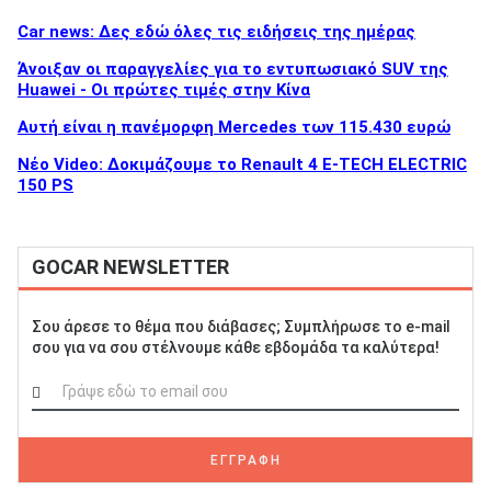
Car news: Δες εδώ όλες τις ειδήσεις της ημέρας
Άνοιξαν οι παραγγελίες για το εντυπωσιακό SUV της
Huawei - Οι πρώτες τιμές στην Κίνα
Αυτή είναι η πανέμορφη Mercedes των 115.430 ευρώ
Νέο Video: Δοκιμάζουμε το Renault 4 E-TECH ELECTRIC
150 PS
GOCAR NEWSLETTER
Σου άρεσε το θέμα που διάβασες; Συμπλήρωσε το e-mail
σου για να σου στέλνουμε κάθε εβδομάδα τα καλύτερα!
ΕΓΓΡΑΦΗ