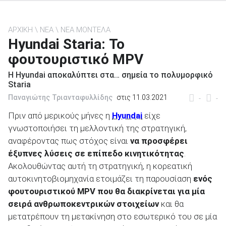
ΑΡΧΙΚΗ
ΝΕΑ
ΝΕΑ ΜΟΝΤΕΛΑ
Hyundai Staria: Το
φουτουριστικό MPV
ΑΝΑΖΗΤΗΣΗ
Η Hyundai αποκαλύπτει στα… σημεία το πολυμορφικό
Staria
Μεταχειρισμένα
Παναγιώτης Τριανταφυλλίδης
στις 11.03.2021
-
-
Πριν από μερικούς μήνες η
Hyundai
είχε
γνωστοποιήσει τη μελλοντική της στρατηγική,
αναφέροντας πως στόχος είναι
να προσφέρει
έξυπνες λύσεις σε επίπεδο κινητικότητας
.
ΑΝΑΖΗΤΗΣΗ
Ακολουθώντας αυτή τη στρατηγική, η κορεατική
αυτοκινητοβιομηχανία ετοιμάζει τη παρουσίαση
ενός
Επιχειρήσεις
φουτουριστικού
MPV
που θα διακρίνεται για μία
σειρά ανθρωποκεντρικών στοιχείων
και θα
μετατρέπουν τη μετακίνηση στο εσωτερικό του σε μία