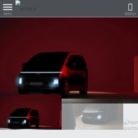
MENU
SEARCH
Βρες τα πάντα για το
αυτοκίνητο!
βρες το!
Καινούρια