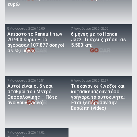
ευρώ
8 Αυγούστου 2026 10:00
7 Αυγούστου 2026 08:00
Άπιαστο το Renault των
6 μήνες με το Honda
20.900 ευρώ – Το
Jazz: Τι έχει ζητήσει σε
αγόρασαν 107.877 οδηγοί
5.500 km;
σε έξι μήνες
7 Αυγούστου 2026 10:51
6 Αυγούστου 2026 12:37
Αυτοί είναι οι 5 νέοι
Τι έκαναν οι Κινέζοι και
σταθμοί του Μετρό
κατασκευάζουν τόσο
Θεσσαλονίκης – Πότε
γρήγορα τα αυτοκίνητα;
ανοίγουν (video)
Έτσι ξεπέρασαν την
Ευρώπη (video)
7 Αυγούστου 2026 17:02