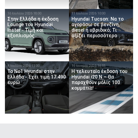
16 Ιουλίου 2026 18:00
11 Ιουλίου 2026 10:00
Στην Ελλάδα η έκδοση
Hyundai Tucson: Να το
Lounge του Hyundai
αγοράσω σε βενζίνη,
Inster - Τιμή και
diesel ή υβριδικό; Τι
εξοπλισμός
αξίζει περισσότερο
4 Ιουλίου 2026 11:00
16 Ιουνίου 2026 16:18
Το Νο1 Hyundai στην
Η τελευταία έκδοση του
Ελλάδα - Έχει τιμή 17.490
Hyundai i20 N – Θα
ευρώ
παραχθούν μόλις 100
κομμάτια!