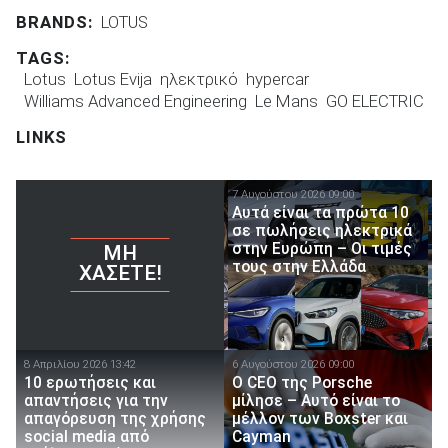
BRANDS:
LOTUS
TAGS:
Lotus
Lotus Evija
ηλεκτρικό
hypercar
Williams Advanced Engineering
Le Mans
GO ELECTRIC
LINKS
7 Αυγούστου 2026 09:00
Αυτά είναι τα πρώτα 10
σε πωλήσεις ηλεκτρικά
στην Ευρώπη – Οι τιμές
ΜΗ
τους στην Ελλάδα
ΧΆΣΕΤΕ!
8 Απριλίου 2026 13:42
6 Αυγούστου 2026 09:00
10 ερωτήσεις και
Ο CEO της Porsche
απαντήσεις για την
μίλησε – Αυτό είναι το
απαγόρευση της χρήσης
μέλλον των Boxster και
social media από
Cayman