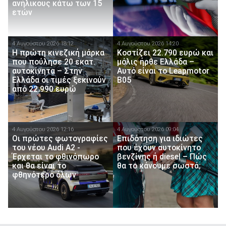
ανήλικους κάτω των 15
ετών
4 Αυγούστου 2026 18:12
4 Αυγούστου 2026 14:20
Η πρώτη κινεζική μάρκα
Κοστίζει 22.790 ευρώ και
που πούλησε 20 εκατ.
μόλις ήρθε Ελλάδα –
αυτοκίνητα – Στην
Αυτό είναι το Leapmotor
Ελλάδα οι τιμές ξεκινούν
B05
από 22.990 ευρώ
4 Αυγούστου 2026 12:16
4 Αυγούστου 2026 09:04
Οι πρώτες φωτογραφίες
Επιδότηση για ιδιώτες
του νέου Audi A2 -
που έχουν αυτοκίνητο
Έρχεται το φθινόπωρο
βενζίνης ή diesel – Πώς
και θα είναι το
θα το κάνουμε σωστά;
φθηνότερο όλων