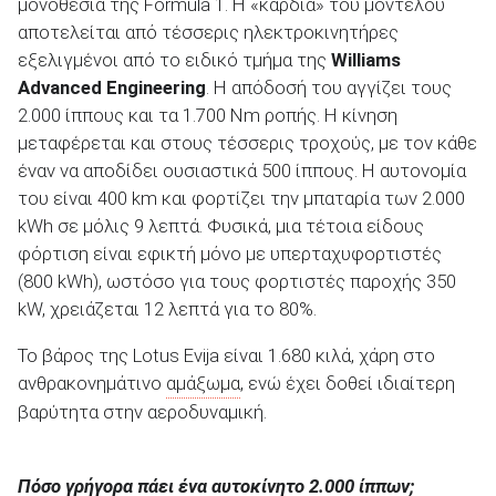
μονοθέσια της Formula 1. Η «καρδιά» του μοντέλου
αποτελείται από τέσσερις ηλεκτροκινητήρες
εξελιγμένοι από το ειδικό τμήμα της
Williams
ΑΝΑΖΗΤΗΣΗ
Advanced Engineering
. Η απόδοσή του αγγίζει τους
2.000 ίππους και τα 1.700 Nm ροπής. Η κίνηση
μεταφέρεται και στους τέσσερις τροχούς, με τον κάθε
έναν να αποδίδει ουσιαστικά 500 ίππους. Η αυτονομία
του είναι 400 km και φορτίζει την μπαταρία των 2.000
kWh σε μόλις 9 λεπτά. Φυσικά, μια τέτοια είδους
φόρτιση είναι εφικτή μόνο με υπερταχυφορτιστές
(800 kWh), ωστόσο για τους φορτιστές παροχής 350
kW, χρειάζεται 12 λεπτά για το 80%.
Το βάρος της Lotus Evija είναι 1.680 κιλά, χάρη στο
ανθρακονημάτινο
αμάξωμα
, ενώ έχει δοθεί ιδιαίτερη
βαρύτητα στην αεροδυναμική.
Πόσο γρήγορα πάει ένα αυτοκίνητο 2.000 ίππων;