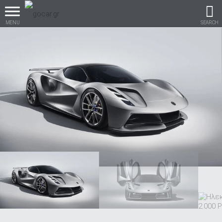
MENU
SEARCH
Βρες τα πάντα για το
αυτοκίνητο!
βρες το!
Καινούρια