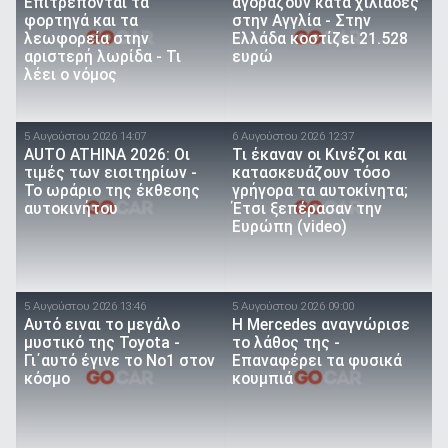
Επιτρέπονται τα
αγοράζουν κατά χιλιάδες
φορτηγά και τα
στην Αγγλία - Στην
λεωφορεία στην
Ελλάδα κοστίζει 21.528
αριστερή λωρίδα - Τι
ευρώ
λέει ο νόμος
5 Αυγούστου 2026 14:07
6 Αυγούστου 2026 12:37
AUTO ATHINA 2026: Οι
Τι έκαναν οι Κινέζοι και
τιμές των εισιτηρίων -
κατασκευάζουν τόσο
Το ωράριο της έκθεσης
γρήγορα τα αυτοκίνητα;
αυτοκινήτου
Έτσι ξεπέρασαν την
Ευρώπη (video)
5 Αυγούστου 2026 13:46
5 Αυγούστου 2026 09:00
Αυτό ειναι τo μεγάλο
Η Mercedes αναγνώρισε
μυστικό της Toyota -
το λάθος της -
Γι΄αυτό έγινε το Νο1 στον
Επαναφέρει τα φυσικά
κόσμο
κουμπιά