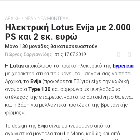
ΑΡΧΙΚΗ
ΝΕΑ
ΝΕΑ ΜΟΝΤΕΛΑ
Ηλεκτρική Lotus Evija με 2.000
PS και 2 εκ. ευρώ
ΑΝΑΖΗΤΗΣΗ
Μόνο 130 μονάδες θα κατασκευαστούν
Μεταχειρισμένα
Γιώργος Σαργιαννίδης
στις 17.07.2019
-
-
Η
Lotus
αποκάλυψε το πρώτο ηλεκτρικό της
hypercar
με χαρακτηριστικά που κάνει το… σαγόνι σας να πέσει.
Αρχικά, το
Evija
(προφέρεται Εβίγια) είχε την κωδική
ονομασία
Type 130
και σύμφωνα με υψηλόβαθμο
στέλεχος της εταιρείας, «αυτό το αυτοκίνητο θα είναι
ΑΝΑΖΗΤΗΣΗ
και η βάση για μελλοντικά προτζεκτ της βρετανικής
φίρμας».
Επιχειρήσεις
Το design της Evija είναι εμπνευσμένο από τα
αγωνιστικά μοντέλα του Le Mans, καθώς και από