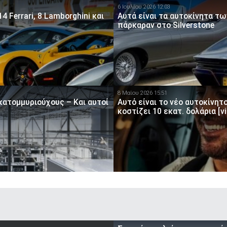
6 Ιουλίου 2026 12:03
Ferrari, 8 Lamborghini και
Αυτά είναι τα αυτοκίνητα τω
πάρκαραν στο Silverstone
8 Μαίου 2026 15:51
κατομμυριούχους – Και αυτοί
Αυτό είναι το νέο αυτοκίνητο
κοστίζει 10 εκατ. δολάρια [v