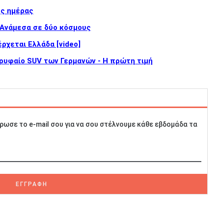
ης ημέρας
 Ανάμεσα σε δύο κόσμους
έρχεται Ελλάδα [video]
κορυφαίο SUV των Γερμανών - Η πρώτη τιμή
ρωσε το e-mail σου για να σου στέλνουμε κάθε εβδομάδα τα
ΕΓΓΡΑΦΗ