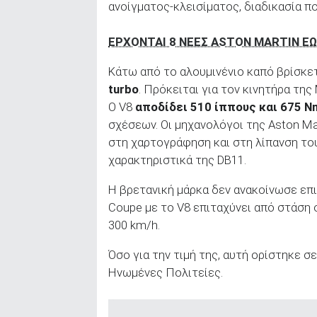
ανοίγματος-κλεισίματος, διαδικασία π
EΡΧΟΝΤΑΙ 8 ΝΕΕΣ ASTON MARTIN ΕΩΣ
Κάτω από το αλουμινένιο καπό βρίσκε
turbo
. Πρόκειται για τον κινητήρα τη
Ο V8
αποδίδει 510 ίππους και 675 N
σχέσεων. Οι μηχανολόγοι της Aston Ma
στη χαρτογράφηση και στη λίπανση του
χαρακτηριστικά της DB11.
Η βρετανική μάρκα δεν ανακοίνωσε επι
Coupe με το V8 επιταχύνει από στάση σ
300 km/h.
Όσο για την τιμή της, αυτή ορίστηκε σ
Ηνωμένες Πολιτείες.