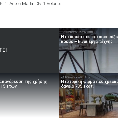
DB11
Aston Martin DB11 Volante
1 Αυγούστου 2026 10:01
Η εταιρεία που κατασκευάζε
κόσμο – Είναι έργα τέχνης
ΤΕ!
23 Ιουλίου 2026 18:10
 απαγόρευση της χρήσης
Η ιστορική φίρμα που χρεοκ
 15 ετών
δάνειο 735 εκατ.