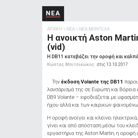
ΑΝΑΖΗΤΗΣΗ
ΝΕΑ
ΑΡΧΙΚΗ
ΝΕΑ
ΝΕΑ ΜΟΝΤΕΛΑ
Η ανοικτή Aston Mart
(vid)
H DB11 κατεβάζει την οροφή και καλπά
Κώστας Μπιτσικώκος
στις 13.10.2017
Την
έκδοση Volante της DB11
παρου
λανσάρισμά της σε Ευρώπη και Βόρεια Α
DB9 Volante – εφοδιάζεται με υφασμάτ
ήχου αλλά και των καιρικών φαινομένω
Η οροφή ανοίγει και κλείνει ηλεκτρικά,
γίνει και από απόσταση μέσω του κλειδ
εργαστήρια της Aston Martin, η οροφή