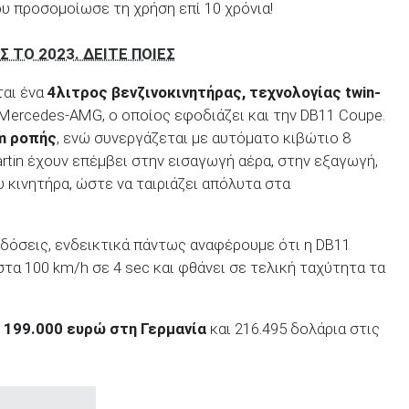
ου προσομοίωσε τη χρήση επί 10 χρόνια!
 ΤΟ 2023. ΔΕΙΤΕ ΠΟΙΕΣ
ται ένα
4λιτρος βενζινοκινητήρας, τεχνολογίας twin-
ς Mercedes-AMG, ο οποίος εφοδιάζει και την DB11 Coupe.
m ροπής
, ενώ συνεργάζεται με αυτόματο κιβώτιο 8
rtin έχουν επέμβει στην εισαγωγή αέρα, στην εξαγωγή,
 κινητήρα, ώστε να ταιριάζει απόλυτα στα
δόσεις, ενδεικτικά πάντως αναφέρουμε ότι η DB11
τα 100 km/h σε 4 sec και φθάνει σε τελική ταχύτητα τα
ε
199.000 ευρώ στη Γερμανία
και 216.495 δολάρια στις