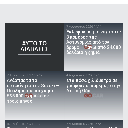
7 Αυγούστου 2026 14:14
Έκλεψαν σε μια νύχτα τις
8 κάμερες της
Αστυνομίας από τον
AYTO TO
δρόμο – Πάνω από 24.000
ΔΙΑΒΑΣΕΣ
δολάρια η ζημιά
7 Αυγούστου 2026 18:08
4 Αυγούστου 2026 17:00
Ανάρπαστα τα
Στα πόσα χιλιόμετρα σε
αυτοκίνητα της Suzuki –
γράφουν οι κάμερες στην
Πούλησε σε μία χώρα
Αττική Οδό
535.000 οχήματα σε
τρεις μήνες
6 Αυγούστου 2026 17:07
7 Αυγούστου 2026 15:38