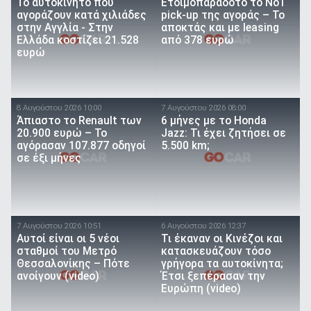
To αυτοκίνητο που
Ετοιμοπαράδοτο το Νο1
αγοράζουν κατά χιλιάδες
pick-up της αγοράς – Το
στην Αγγλία - Στην
αποκτάς και με leasing
Ελλάδα κοστίζει 21.528
από 378 ευρώ
ευρώ
8 Αυγούστου 2026 10:00
7 Αυγούστου 2026 08:00
Άπιαστο το Renault των
6 μήνες με το Honda
20.900 ευρώ – Το
Jazz: Τι έχει ζητήσει σε
αγόρασαν 107.877 οδηγοί
5.500 km;
σε έξι μήνες
7 Αυγούστου 2026 10:51
6 Αυγούστου 2026 12:37
Αυτοί είναι οι 5 νέοι
Τι έκαναν οι Κινέζοι και
σταθμοί του Μετρό
κατασκευάζουν τόσο
Θεσσαλονίκης – Πότε
γρήγορα τα αυτοκίνητα;
ανοίγουν (video)
Έτσι ξεπέρασαν την
Ευρώπη (video)