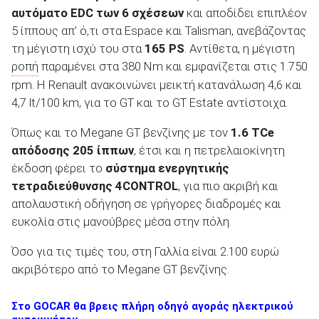
αυτόματο EDC των 6 σχέσεων
και αποδίδει επιπλέον
5 ίππους απ’ ό,τι στα Espace και Talisman, ανεβάζοντας
τη μέγιστη ισχύ του στα
165 PS
. Αντίθετα, η μέγιστη
ΑΝΑΖΗΤΗΣΗ
ροπή
παραμένει στα 380 Nm και εμφανίζεται στις 1.750
rpm. Η Renault ανακοινώνει μεικτή κατανάλωση 4,6 και
4,7 lt/100 km, για το GT και το GT Estate αντίστοιχα.
Όπως και το Megane GT βενζίνης με τον
1.6 TCe
απόδοσης 205 ίππων
, έτσι και η πετρελαιοκίνητη
έκδοση φέρει το
σύστημα ενεργητικής
τετραδιεύθυνσης 4CONTROL
, για πιο ακριβή και
απολαυστική οδήγηση σε γρήγορες διαδρομές και
ευκολία στις μανούβρες μέσα στην πόλη.
Όσο για τις τιμές του, στη Γαλλία είναι 2.100 ευρώ
ακριβότερο από το Megane GT βενζίνης.
Στο GOCAR θα βρεις πλήρη οδηγό αγοράς ηλεκτρικού