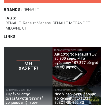
BRANDS:
RENAULT
TAGS:
RENAULT
Renault Megane
RENAULT MEGANE GT
MEGANE GT
LINKS
8 Αυγούστου 2026 10:00
Άπιαστο το Renault των
20.900 ευρώ – Το
αγόρασαν 107.877 οδηγοί
ΜΗ
σε έξι μήνες
ΧΆΣΕΤΕ!
29 Ιουλίου 2026 11:04
6 Αυγούστου 2026 15:00
«Φρένο» στην
Νέο Video: Δοκιμάζουμε
ανεξέλεγκτη τεχνητή
το Renault 4 E-TECH
νοημοσύνη ζητούν
ELECTRIC 150 PS