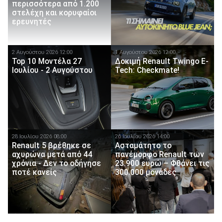
περισσότερα από 1.200
στελέχη και κορυφαίοι
ερευνητές
2 Αυγούστου 2026 12:00
1 Αυγούστου 2026 12:00
Top 10 Μοντέλα 27
Δοκιμή Renault Twingo E-
Ιουλίου - 2 Αυγούστου
Tech: Checkmate!
28 Ιουλίου 2026 08:00
26 Ιουλίου 2026 14:00
Renault 5 βρέθηκε σε
Ασταμάτητο το
αχυρώνα μετά από 44
πανέμορφο Renault των
χρόνια - Δεν το οδήγησε
23.900 ευρώ – Φθάνει τις
ποτέ κανείς
300.000 μονάδες