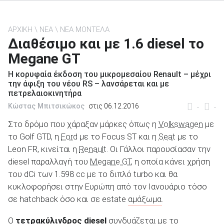
ΑΡΧΙΚΗ
ΝΕΑ
ΝΕΑ ΜΟΝΤΕΛΑ
Διαθέσιμο και με 1.6 diesel το
Megane GT
ΑΝΑΖΗΤΗΣΗ
Η κορυφαία έκδοση του μικρομεσαίου Renault – μέχρι
την άφιξη του νέου RS – λανσάρεται και με
Μεταχειρισμένα
πετρελαιοκινητήρα
Κώστας Μπιτσικώκος
στις 06.12.2016
-
-
Στο δρόμο που χάραξαν μάρκες όπως η
Volkswagen
με
το Golf GTD, η
Ford
με το Focus ST και η
Seat
με το
Leon FR, κινείται η
Renault
. Οι Γάλλοι παρουσίασαν την
ΑΝΑΖΗΤΗΣΗ
diesel παραλλαγή του
Megane GT
, η οποία κάνει χρήση
του dCi των 1.598 cc με το διπλό turbo και θα
κυκλοφορήσει στην Ευρώπη από τον Ιανουάριο τόσο
Επιχειρήσεις
σε hatchback όσο και σε estate
αμάξωμα
.
Ο
τετρακύλινδρος diesel
συνδυάζεται με το