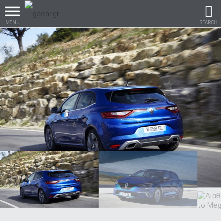
MENU
SEARCH
Βρες τα πάντα για το
αυτοκίνητο!
βρες το!
Καινούρια