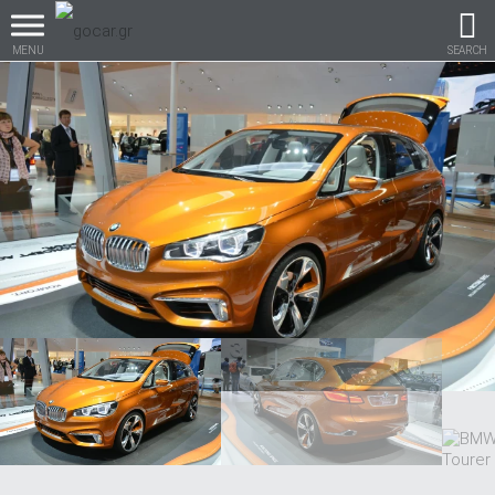
MENU
SEARCH
Βρες τα πάντα για το
αυτοκίνητο!
βρες το!
Καινούρια