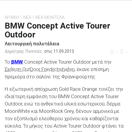
ΑΡΧΙΚΗ
ΝΕΑ
ΝΕΑ ΜΟΝΤΕΛΑ
BMW Concept Active Tourer
Outdoor
ΑΝΑΖΗΤΗΣΗ
Λειτουργική πολυτέλεια
Μεταχειρισμένα
Δημήτρης Παππάς
στις 11.09.2013
-
-
Το
BMW
Concept Active Tourer Outdoor μετά την
Έκθεση OutDoor Friedrichshafen
, έκανε επίσημη
πρεμιέρα στο σαλόνι της Φρανκφούρτης.
Η εξωτερική απόχρωση Gold Race Orange τονίζει την
ΑΝΑΖΗΤΗΣΗ
ιδιαίτερη εμφάνιση του BMW Concept Active Tourer
Outdoor, ενώ τα ανθεκτικά υλικά εσωτερικού, δέρμα
Επιχειρήσεις
MoonWhite και MoonRock Grey, δένουν αρμονικά με
τον εξοπλισμό ελεύθερου χρόνου και καθαρίζονται
εύκολα. Το μήκος του Active Tourer Outdoor φτάνει τα