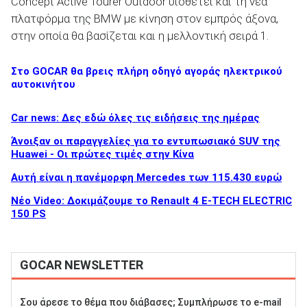
Concept Active Tourer Outdoor υιοθετεί και τη νέα
πλατφόρμα της BMW με κίνηση στον εμπρός άξονα,
στην οποία θα βασίζεται και η μελλοντική σειρά 1.
Στο GOCAR θα βρεις πλήρη οδηγό αγοράς ηλεκτρικού
αυτοκινήτου
Car news: Δες εδώ όλες τις ειδήσεις της ημέρας
Άνοιξαν οι παραγγελίες για το εντυπωσιακό SUV της
Huawei - Οι πρώτες τιμές στην Κίνα
Αυτή είναι η πανέμορφη Mercedes των 115.430 ευρώ
Νέο Video: Δοκιμάζουμε το Renault 4 E-TECH ELECTRIC
150 PS
GOCAR NEWSLETTER
Σου άρεσε το θέμα που διάβασες; Συμπλήρωσε το e-mail