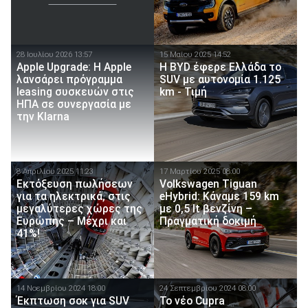
28 Ιουλίου 2026 13:57
15 Μαίου 2025 14:52
Apple Upgrade: Η Apple
Η BYD έφερε Ελλάδα το
λανσάρει πρόγραμμα
SUV με αυτονομία 1.125
leasing συσκευών στις
km - Τιμή
ΗΠΑ σε συνεργασία με
την Klarna
8 Απριλίου 2025 11:23
17 Μαρτίου 2025 08:00
Εκτόξευση πωλήσεων
Volkswagen Tiguan
για τα ηλεκτρικά, στις
eHybrid: Κάναμε 159 km
μεγαλύτερες χώρες της
με 0,5 lt βενζίνη –
Ευρώπης – Μέχρι και
Πραγματική δοκιμή
41%!
14 Νοεμβρίου 2024 18:00
24 Σεπτεμβρίου 2024 08:00
Έκπτωση σοκ για SUV
To νέο Cupra