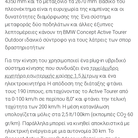
4350 mm και το μεταξόνιο τα 2670 mm. Βασικό του
πλεονέκτημα είναι η ευρυχωρία της καμπίνας και οι
δυνατότητες διαμόρφωσης της. Ένα σύστημα
ΑΝΑΖΗΤΗΣΗ
μεταφοράς δύο ποδηλάτων και άλλες έξυπνες
λεπτομέρειες κάνουν τη BMW Concept Active Tourer
Outdoor ιδανικό σύντροφο για τους λάτρεις των σπορ
δραστηριοτήτων.
Για την κίνηση του χρησιμοποιεί ένα plug-in υβριδικό
σύστημα κίνησης που συνδυάζει ένα
τρικύλινδρο
κινητήρα εσωτερικής καύσης 1.5 λίτρων
και ένα
ηλεκτροκινητήρα. Η απόδοση της διάταξης φτάνει
τους 190 ίππους, επιταχύνοντας το Active Tourer από
τα 0-100 km/h σε περίπου 8,0’’ και φτάνει την τελική
ταχύτητα των 200 km/h. Η μέση κατανάλωση
υπολογίζεται μόλις στα 2,5 lt/100km (εκπομπές CO
60
2
gr/km). Παράλληλα μπορεί να κινηθεί αποκλειστικά με
ηλεκτρική ενέργεια με μια αυτονομία 30 km. Το