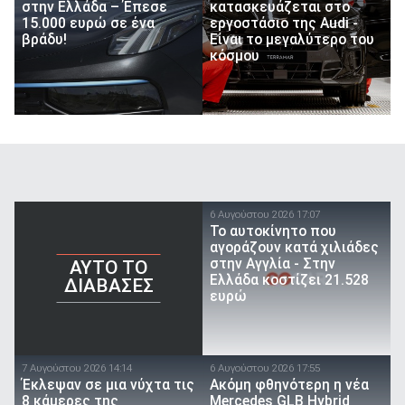
στην Ελλάδα – Έπεσε
κατασκευάζεται στο
15.000 ευρώ σε ένα
εργοστάσιο της Audi -
βράδυ!
Είναι το μεγαλύτερο του
κόσμου
6 Αυγούστου 2026 17:07
To αυτοκίνητο που
αγοράζουν κατά χιλιάδες
στην Αγγλία - Στην
AYTO TO
Ελλάδα κοστίζει 21.528
ΔΙΑΒΑΣΕΣ
ευρώ
7 Αυγούστου 2026 14:14
6 Αυγούστου 2026 17:55
Έκλεψαν σε μια νύχτα τις
Ακόμη φθηνότερη η νέα
8 κάμερες της
Mercedes GLB Hybrid