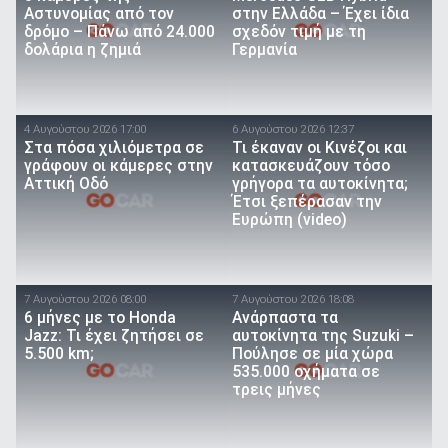
Αστυνομίας από τον
στην Ελλάδα – Έχει ίδια
δρόμο – Πάνω από 24.000
σχεδόν τιμή με τη
δολάρια η ζημιά
Γερμανία
4 Αυγούστου 2026 17:00
6 Αυγούστου 2026 12:37
Στα πόσα χιλιόμετρα σε
Τι έκαναν οι Κινέζοι και
γράφουν οι κάμερες στην
κατασκευάζουν τόσο
Αττική Οδό
γρήγορα τα αυτοκίνητα;
Έτσι ξεπέρασαν την
Ευρώπη (video)
7 Αυγούστου 2026 08:00
7 Αυγούστου 2026 18:08
6 μήνες με το Honda
Ανάρπαστα τα
Jazz: Τι έχει ζητήσει σε
αυτοκίνητα της Suzuki –
5.500 km;
Πούλησε σε μία χώρα
535.000 οχήματα σε
τρεις μήνες