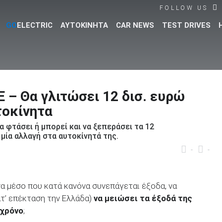
FOLLOW US
GO
ELECTRIC
ΑΥΤΟΚΙΝΗΤΑ
CAR NEWS
TEST DRIVES
Βρες τα πάντα για το αυτοκίνητο!
Ε – Θα γλιτώσει 12 δισ. ευρώ
τοκίνητα
φτάσει ή μπορεί και να ξεπεράσει τα 12
 μία αλλαγή στα αυτοκίνητά της.
-
-
να μέσο που κατά κανόνα συνεπάγεται έξοδα, να
ατ’ επέκταση την Ελλάδα)
να μειώσει τα έξοδά της
 χρόνο
;