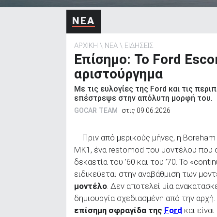
ΑΝΑΖΗΤΗΣΗ
ΝΕΑ
ΑΡΧΙΚΗ
ΝΕΑ
ΕΙΔΗΣΕΙΣ
Επίσημο: To Ford Esco
αριστούργημα
Με τις ευλογίες της Ford και τις περ
επέστρεψε στην απόλυτη μορφή του.
GOCAR TEAM
στις 09.06.2026
Πριν από μερικούς μήνες, η Boreh
MK1, ένα restomod του μοντέλου που σ
δεκαετία του ’60 και του ’70. Το «con
ειδικεύεται στην αναβάθμιση των μον
μοντέλο
. Δεν αποτελεί μία ανακατασκ
δημιουργία σχεδιασμένη από την αρχή.
επίσημη σφραγίδα της
Ford
και είνα