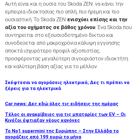
Αυτή είναι και η ουσία του Skoda ZEN: να κάνει την
εμπειρία ιδιοκτησίας πιο απλή, πιο ήρεμη και πιο
ουσιαστική. Το Skoda ZEN
ενισχύει επίσης και την
αξία του οχήματος σε βάθος χρόνου
. Ένα Skoda που
συντηρείται στο εξουσιοδοτημένο δίκτυο και
συνοδεύεται από μακροχρόνια κάλυψη εγγύησης
αποκτά ισχυρότερο προφίλ αξιοπιστίας,
προσφέροντας μεγαλύτερη σιγουριάστον ιδιοκτήτη
και καλύτερη βάση αξίας για το μέλλον.
Σκέφτεσαι να αγοράσεις ηλεκτρικό; Δες τι πρέπει να
ξέρεις για τα ηλεκτρικά
Car news: Δες εδώ όλες τις ειδήσεις της ημέρας
Τέλος οι ανακρίβειες για τις μπαταρίες των EV – Οι
Κινέζοι έφτιαξαν νέους κανόνες
Το No1 supermini της Ευρώπης – Στην Ελλάδα το
αγοράζεις από 199 ευρώ το μήνα