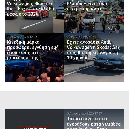
Volkswagen, Skoda και
Ελλάδα – Είναι όλα
Kia - Έρχονται Ελλάδα
ετοιμοπαράδοτα
μέσα στο 2026
2 Ιουλίου 2026 12:09
29 Ιουνίου 2026 16:21
Κινεζική μάρκα
Έχεις αγοράσει Audi,
προσφέρει εγγύηση εφ’
Volkswagen ή Skoda; Δες
όρου ζωής στις
πώς θα πάρεις εγγύηση
μπαταρίες της
10 χρόνια
6 Αυγούστου 2026 17:07
To αυτοκίνητο που
αγοράζουν κατά χιλιάδες