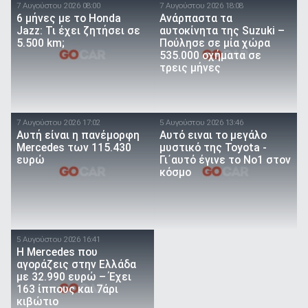
7 Αυγούστου 2026 08:00
7 Αυγούστου 2026 18:08
6 μήνες με το Honda
Ανάρπαστα τα
Jazz: Τι έχει ζητήσει σε
αυτοκίνητα της Suzuki –
5.500 km;
Πούλησε σε μία χώρα
535.000 οχήματα σε
τρεις μήνες
7 Αυγούστου 2026 17:02
5 Αυγούστου 2026 13:46
Αυτή είναι η πανέμορφη
Αυτό ειναι τo μεγάλο
Mercedes των 115.430
μυστικό της Toyota -
ευρώ
Γι΄αυτό έγινε το Νο1 στον
κόσμο
5 Αυγούστου 2026 16:41
Η Mercedes που
αγοράζεις στην Ελλάδα
με 32.990 ευρώ – Έχει
163 ίππους και 7άρι
κιβώτιο