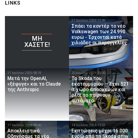
LINKS
27 Ιουλίου 2026 12:09
Σπάει τα κοντέρ το νέο
Volkswagen των 24.990
ευρώ - Έρχονται κατά
ΜΗ
χιλιάδες οι παραγγελίες
ΧΆΣΕΤΕ!
31 Ιουλίου 2026 08:19
20 Ιουλίου 2026 15:00
Μετά την OpenAI,
Το Skoda του
«ξέφυγε» και το Claude
εκατομμυρίου – Έχει 521
της Anthropic
lt χώρο αποσκευών και
όλοι το παίρνουν
αυτόματο
17 Ιουλίου 2026 09:00
14 Ιουλίου 2026 15:53
Αποκλειστικό:
Εκπτώσεις μέχρι 16.000
Οδηγήσαμε τα νέα
ευρώ από τη Skoda στην