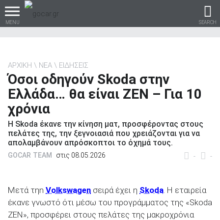
MENU
SEARCH
ΑΡΧΙΚΗ
ΝΕΑ
ΕΙΔΗΣΕΙΣ
Όσοι οδηγούν Skoda στην
Βρες τα πάντα για το
Ελλάδα… θα είναι ZEN – Για 10
αυτοκίνητο!
χρόνια
Η Skoda έκανε την κίνηση ματ, προσφέροντας στους
πελάτες της, την ξεγνοιασιά που χρειάζονται για να
απολαμβάνουν απρόσκοπτοι το όχημά τους.
βρες το!
GOCAR TEAM
στις 08.05.2026
-
-
Μετά τηn
Volkswagen
σειρά έχει η
Skoda
. Η εταιρεία
έκανε γνωστό ότι μέσω του προγράμματος της «Skoda
Καινούρια
ZEN», προσφέρει στους πελάτες της μακροχρόνια