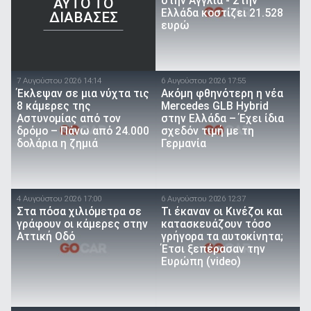
στην Αγγλία - Στην
AYTO TO
Ελλάδα κοστίζει 21.528
ΔΙΑΒΑΣΕΣ
ευρώ
7 Αυγούστου 2026 14:14
6 Αυγούστου 2026 17:55
Έκλεψαν σε μια νύχτα τις
Ακόμη φθηνότερη η νέα
8 κάμερες της
Mercedes GLB Hybrid
Αστυνομίας από τον
στην Ελλάδα – Έχει ίδια
δρόμο – Πάνω από 24.000
σχεδόν τιμή με τη
δολάρια η ζημιά
Γερμανία
4 Αυγούστου 2026 17:00
6 Αυγούστου 2026 12:37
Στα πόσα χιλιόμετρα σε
Τι έκαναν οι Κινέζοι και
γράφουν οι κάμερες στην
κατασκευάζουν τόσο
Αττική Οδό
γρήγορα τα αυτοκίνητα;
Έτσι ξεπέρασαν την
Ευρώπη (video)