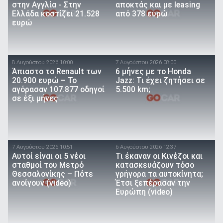
στην Αγγλία - Στην
αποκτάς και με leasing
Ελλάδα κοστίζει 21.528
από 378 ευρώ
ευρώ
8 Αυγούστου 2026 10:00
7 Αυγούστου 2026 08:00
Άπιαστο το Renault των
6 μήνες με το Honda
20.900 ευρώ – Το
Jazz: Τι έχει ζητήσει σε
αγόρασαν 107.877 οδηγοί
5.500 km;
σε έξι μήνες
7 Αυγούστου 2026 10:51
6 Αυγούστου 2026 12:37
Αυτοί είναι οι 5 νέοι
Τι έκαναν οι Κινέζοι και
σταθμοί του Μετρό
κατασκευάζουν τόσο
Θεσσαλονίκης – Πότε
γρήγορα τα αυτοκίνητα;
ανοίγουν (video)
Έτσι ξεπέρασαν την
Ευρώπη (video)