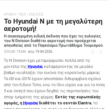
ΑΡΧΙΚΗ
ΝΕΑ
ΕΙΔΗΣΕΙΣ
Το Hyundai N με τη μεγαλύτερη
αεροτομή!
ΑΝΑΖΗΤΗΣΗ
Η συγκεκριμένη ειδική έκδοση που έχει τις ευλογίες
του N Division διαθέτει αεροτομή που προέρχεται
Μεταχειρισμένα
απευθείας από το Παγκόσμιο Πρωτάθλημα Τουρισμού.
GOCAR TEAM
στις 19.04.2026
-
-
Το N Division έχει μεταμορφώσει πολλά από τα
μοντέλα της
Hyundai
, καταφέρνοντας σε μεγάλο
βαθμό να αλλάξει την εικόνα της κορεατικής μάρκας.
ΑΝΑΖΗΤΗΣΗ
Τα i30 και i20 N έχουν αποσπάσει διθυραμβικά σχόλια
από τον Ειδικό Τύπο, ενώ το ίδιο ισχύει και για τα Ioniq
5 και Ioniq 6 που έχουν δεχθεί τις περιποιήσεις του
Επιχειρήσεις
σπορ τμήματος της φίρμας.
Εκτός της ευρωπαϊκής
αγοράς, η
Hyundai
διαθέτει το σεντάν Elantra
, το