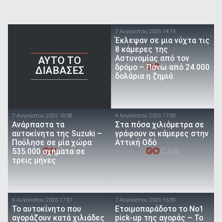
7 Αυγούστου 2026 14:14
Έκλεψαν σε μια νύχτα τις
8 κάμερες της
Αστυνομίας από τον
AYTO TO
δρόμο – Πάνω από 24.000
ΔΙΑΒΑΣΕΣ
δολάρια η ζημιά
7 Αυγούστου 2026 18:08
4 Αυγούστου 2026 17:00
Ανάρπαστα τα
Στα πόσα χιλιόμετρα σε
αυτοκίνητα της Suzuki –
γράφουν οι κάμερες στην
Πούλησε σε μία χώρα
Αττική Οδό
535.000 οχήματα σε
τρεις μήνες
6 Αυγούστου 2026 17:07
7 Αυγούστου 2026 15:38
To αυτοκίνητο που
Ετοιμοπαράδοτο το Νο1
αγοράζουν κατά χιλιάδες
pick-up της αγοράς – Το