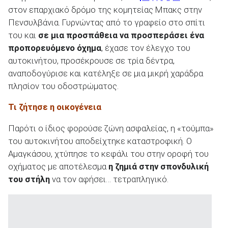
στον επαρχιακό δρόμο της κομητείας Μπακς στην
Πενσυλβάνια. Γυρνώντας από το γραφείο στο σπίτι
του και
σε μια προσπάθεια να προσπεράσει ένα
προπορευόμενο όχημα
, έχασε τον έλεγχο του
ΑΝΑΖΗΤΗΣΗ
αυτοκινήτου, προσέκρουσε σε τρία δέντρα,
αναποδογύρισε και κατέληξε σε μια μικρή χαράδρα
πλησίον του οδοστρώματος.
Μεταχειρισμένα
Τι ζήτησε η οικογένεια
Παρότι ο ίδιος φορούσε ζώνη ασφαλείας, η «τούμπα»
του αυτοκινήτου αποδείχτηκε καταστροφική. Ο
Αμαγκάσου, χτύπησε το κεφάλι του στην οροφή του
ΑΝΑΖΗΤΗΣΗ
οχήματος με αποτέλεσμα
η ζημιά στην σπονδυλική
του στήλη
να τον αφήσει… τετραπληγικό.
Επιχειρήσεις