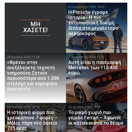
8 Αυγούστου 2026 14:30
H Porsche έγραψε
ιστορία - H πιο
εντυπωσιακή δοκιμή
ΜΗ
δίπλα στο μεγαλύτερο
ΧΆΣΕΤΕ!
αεροσκάφος
29 Ιουλίου 2026 11:04
7 Αυγούστου 2026 17:02
«Φρένο» στην
Αυτή είναι η πανέμορφη
ανεξέλεγκτη τεχνητή
Mercedes των 115.430
νοημοσύνη ζητούν
ευρώ
περισσότερα από 1.200
στελέχη και κορυφαίοι
ερευνητές
23 Ιουλίου 2026 18:10
22 Ιουλίου 2026 18:08
Η ιστορική φίρμα που
Το μικρό χωριό που
χρεοκόπησε 7 φορές –
γέμισε Ferrari – Άφωνοι
Μόλις πήρε νέο δάνειο
οι κάτοικοι από το θέαμα
735 εκατ.