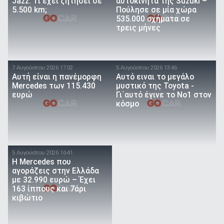
Jazz: Τι έχει ζητήσει σε
αυτοκίνητα της Suzuki –
5.500 km;
Πούλησε σε μία χώρα
535.000 οχήματα σε
τρεις μήνες
7 Αυγούστου 2026 17:02
5 Αυγούστου 2026 13:46
Αυτή είναι η πανέμορφη
Αυτό ειναι τo μεγάλο
Mercedes των 115.430
μυστικό της Toyota -
ευρώ
Γι΄αυτό έγινε το Νο1 στον
κόσμο
5 Αυγούστου 2026 16:41
Η Mercedes που
αγοράζεις στην Ελλάδα
με 32.990 ευρώ – Έχει
163 ίππους και 7άρι
κιβώτιο