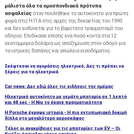
μάλιστα όλα τα ομοσπονδιακά πρότυπα
ασφαλείας
όταν πουλήθηκε το αυτοκίνητο για πρώτη
φορά στις Η.Π.Α στις αρχές της δεκαετίας του 1990
και δεν ευθύνεται για το βαρύτατο τραυματισμό του
οδηγού. Επιδίκασε επίσης ένα ποσό κοντά στα 12
εκατομμύρια δολάρια ως αποζημίωση στον οδηγό για
τα ιατρικές δαπάνες και απώλεια εισοδήματος.
Σκέφτεσαι να αγοράσεις ηλεκτρικό; Δες τι πρέπει να
ξέρεις για τα ηλεκτρικά
Car news: Δες εδώ όλες τις ειδήσεις της ημέρας
Ηλεκτρικό αυτοκίνητο με γεμάτη μπαταρία σε 1 λεπτό
και 48 sec - Η Nio το έκανε πραγματικότητα
H Porsche έγραψε ιστορία - H πιο εντυπωσιακή δοκιμή
δίπλα στο μεγαλύτερο αεροσκάφος
Τέλος οι ανακρίβειες για τις μπαταρίες των EV – Οι
Κινέζοι έφτιαξαν νέους κανόνες