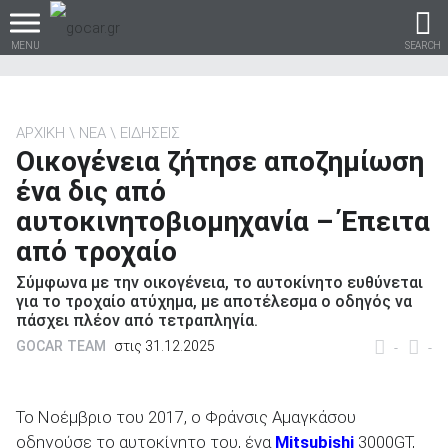
MENU
SEARCH
ΑΡΧΙΚΗ
ΝΕΑ
ΕΙΔΗΣΕΙΣ
Οικογένεια ζήτησε αποζημίωση
Βρες τα πάντα για το
ένα δις από
αυτοκίνητο!
αυτοκινητοβιομηχανία – Έπειτα
από τροχαίο
Σύμφωνα με την οικογένεια, το αυτοκίνητο ευθύνεται
βρες το!
για το τροχαίο ατύχημα, με αποτέλεσμα ο οδηγός να
πάσχει πλέον από τετραπληγία.
GOCAR TEAM
στις 31.12.2025
-
-
Καινούρια
Το Νοέμβριο του 2017, ο Φράνσις Αμαγκάσου
οδηγούσε το αυτοκίνητο του, ένα
Mitsubishi
3000GT,