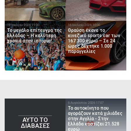
19 Ιουλίου 2026 11:00
16 Ιουλίου 2026 10:00
Το μεγάλο επίτευγμα της
Θραύση έκανε το
Ελλάδας – Η καλύτερη
κινεζικό sports car των
χρονιά στην ιστορία!
167.300 ευρώ – Σε 24
ώρες δέχτηκε 1.000
παραγγελίες
6 Αυγούστου 2026 17:07
To αυτοκίνητο που
αγοράζουν κατά χιλιάδες
στην Αγγλία - Στην
AYTO TO
Ελλάδα κοστίζει 21.528
ΔΙΑΒΑΣΕΣ
ευρώ