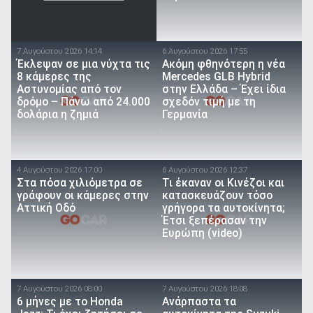
7 Αυγούστου 2026 14:14
6 Αυγούστου 2026 17:55
Έκλεψαν σε μια νύχτα τις
Ακόμη φθηνότερη η νέα
8 κάμερες της
Mercedes GLB Hybrid
Αστυνομίας από τον
στην Ελλάδα – Έχει ίδια
δρόμο – Πάνω από 24.000
σχεδόν τιμή με τη
δολάρια η ζημιά
Γερμανία
4 Αυγούστου 2026 17:00
6 Αυγούστου 2026 12:37
Στα πόσα χιλιόμετρα σε
Τι έκαναν οι Κινέζοι και
γράφουν οι κάμερες στην
κατασκευάζουν τόσο
Αττική Οδό
γρήγορα τα αυτοκίνητα;
Έτσι ξεπέρασαν την
Ευρώπη (video)
7 Αυγούστου 2026 08:00
7 Αυγούστου 2026 18:08
6 μήνες με το Honda
Ανάρπαστα τα