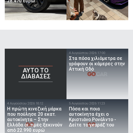
28.470 ευρώ
4 Αυγούστου 2026 17:00
Στα πόσα χιλιόμετρα σε
γράφουν οι κάμερες στην
Αττική Οδό
AYTO TO
ΔΙΑΒΑΣΕΣ
4 Αυγούστου 2026 18:12
5 Αυγούστου 2026 11:23
Η πρώτη κινεζική μάρκα
Πόσα και ποια
που πούλησε 20 εκατ.
αυτοκίνητα έχει ο
αυτοκίνητα – Στην
Κριστιάνο Ρονάλντο -
Ελλάδα οι τιμές ξεκινούν
Δείτε το γκαράζ του
από 22.990 ευρώ