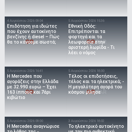
4 Αυγούστου 2026 09:04
5 Αυγούστου 2026 15:36
Επιδότηση για ιδιώτες
Εθνική Οδός:
που έχουν αυτοκίνητο
Επιτρέπονται τα
βενζίνης ή diesel – Πώς
φορτηγά και τα
θα το κάνουμε σωστά;
λεωφορεία στην
αριστερή λωρίδα - Τι
λέει ο νόμος
5 Αυγούστου 2026 16:41
5 Αυγούστου 2026 18:00
Η Mercedes που
Τέλος οι επιδοτήσεις,
αγοράζεις στην Ελλάδα
τέλος και τα ηλεκτρικά; -
με 32.990 ευρώ – Έχει
Η μεγαλύτερη αγορά του
163 ίππους και 7άρι
κόσμου μίλησε
κιβώτιο
5 Αυγούστου 2026 09:00
3 Αυγούστου 2026 18:02
Η Mercedes αναγνώρισε
Το ηλεκτρικό αυτοκίνητο
το λάθος της -
με την πιο ανθεκτική