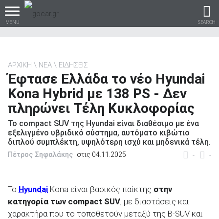
MENU
SEARCH
ΑΡΧΙΚΗ
ΝΕΑ
ΕΙΔΗΣΕΙΣ
Έφτασε Ελλάδα το νέο Hyundai
Βρες τα πάντα για το
Kona Hybrid με 138 PS - Δεν
αυτοκίνητο!
πληρώνει Τέλη Κυκλοφορίας
Το compact SUV της Hyundai είναι διαθέσιμο με ένα
εξελιγμένο υβριδικό σύστημα, αυτόματο κιβώτιο
διπλού συμπλέκτη, υψηλότερη ισχύ και μηδενικά τέλη.
βρες το!
Πέτρος Σηφαλάκης
στις 04.11.2025
-
-
Το
Hyundai
Kona είναι βασικός παίκτης
στην
κατηγορία των
compact
SUV
, με διαστάσεις και
Καινούρια
χαρακτήρα που το τοποθετούν μεταξύ της B-SUV και