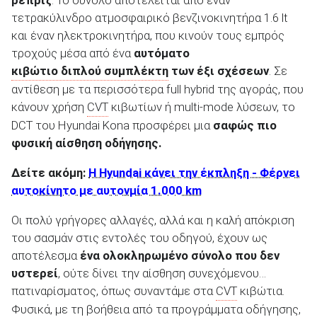
τετρακύλινδρο ατμοσφαιρικό βενζινοκινητήρα 1.6 lt
και έναν ηλεκτροκινητήρα, που κινούν τους εμπρός
τροχούς μέσα από ένα
αυτόματο
κιβώτιο διπλού συμπλέκτη
των έξι σχέσεων
. Σε
αντίθεση με τα περισσότερα full hybrid της αγοράς, που
κάνουν χρήση
CVT
κιβωτίων ή multi-mode λύσεων, το
DCT του Hyundai Kona προσφέρει μια
σαφώς πιο
φυσική αίσθηση οδήγησης.
Δείτε ακόμη:
Η Hyundai κάνει την έκπληξη - Φέρνει
αυτοκίνητο με αυτονμία 1.000 km
Οι πολύ γρήγορες αλλαγές, αλλά και η καλή απόκριση
του σασμάν στις εντολές του οδηγού, έχουν ως
αποτέλεσμα
ένα ολοκληρωμένο σύνολο που δεν
υστερεί
, ούτε δίνει την αίσθηση συνεχόμενου…
πατιναρίσματος, όπως συναντάμε στα
CVT
κιβώτια.
Φυσικά, με τη βοήθεια από τα προγράμματα οδήγησης,