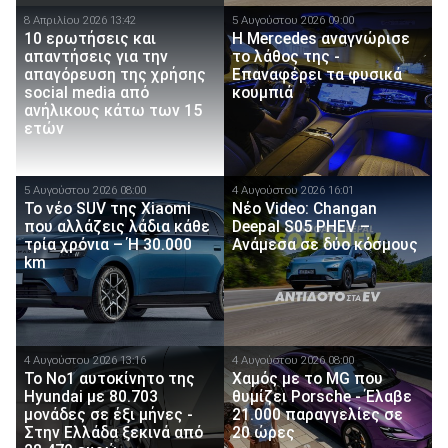
8 Απριλίου 2026 13:42
5 Αυγούστου 2026 09:00
10 ερωτήσεις και
Η Mercedes αναγνώρισε
απαντήσεις για την
το λάθος της -
απαγόρευση της χρήσης
Επαναφέρει τα φυσικά
social media από
κουμπιά
ανήλικους κάτω των 15
ετών
5 Αυγούστου 2026 08:00
4 Αυγούστου 2026 16:01
Το νέο SUV της Xiaomi
Νέο Video: Changan
που αλλάζεις λάδια κάθε
Deepal S05 PHEV –
τρία χρόνια – Ή 30.000
Ανάμεσα σε δύο κόσμους
km
4 Αυγούστου 2026 13:16
4 Αυγούστου 2026 08:00
Το Νο1 αυτοκίνητο της
Χαμός με το MG που
Hyundai με 80.703
θυμίζει Porsche - Έλαβε
μονάδες σε έξι μήνες -
21.000 παραγγελίες σε
Στην Ελλάδα ξεκινά από
20 ώρες